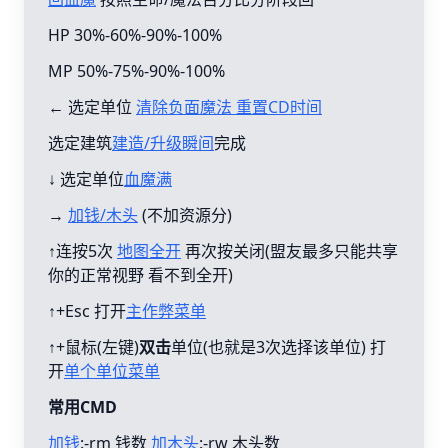
HP 30%-60%-90%-100%
MP 50%-75%-90%-100%
← 选定单位
清除负面魔法 重置CD时间
选定建筑
建造/升级瞬间
完成
↓ 选定单位
血魔满
→
加钱/木头
(不加资源分)
↑连按5次
地图全开
再次按关闭(盟友最多只能共享
你的正常视野 看不到全开)
↑+Esc 打开
主作弊菜单
↑+鼠标(左键)
双击
单位(也就是3次选择该单位) 打
开
单个单位菜单
常用CMD
加钱
:-rm 钱数
加木头
:-rw 木头数