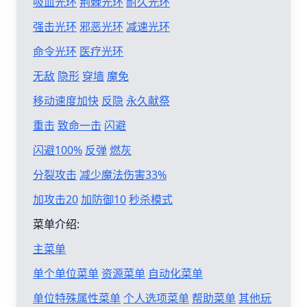
吸血光环
荆棘光环
耐久光环
强击光环
邪恶光环
减速光环
命令光环
医疗光环
无敌
隐形
穿墙
魔免
移动速度加快
反隐
永久献祭
重击
致命一击
闪避
闪避100%
反弹
燃灰
分裂攻击
减少魔法伤害33%
加攻击20
加防御10
秒杀模式
菜单介绍:
主菜单
单个单位菜单
资源菜单
自动化菜单
单位特殊属性菜单
个人选项菜单
帮助菜单
其他玩