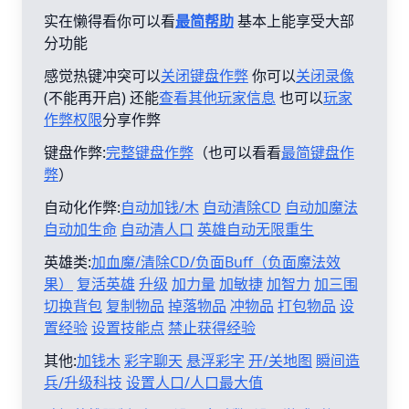
实在懒得看你可以看
最简帮助
基本上能享受大部
分功能
感觉热键冲突可以
关闭键盘作弊
你可以
关闭录像
(不能再开启) 还能
查看其他玩家信息
也可以
玩家
作弊权限
分享作弊
键盘作弊:
完整键盘作弊
（也可以看看
最简键盘作
弊
）
自动化作弊:
自动加钱/木
自动清除CD
自动加魔法
自动加生命
自动清人口
英雄自动无限重生
英雄类:
加血魔/清除CD/负面Buff（负面魔法效
果）
复活英雄
升级
加力量
加敏捷
加智力
加三围
切换背包
复制物品
掉落物品
冲物品
打包物品
设
置经验
设置技能点
禁止获得经验
其他:
加钱木
彩字聊天
悬浮彩字
开/关地图
瞬间造
兵/升级科技
设置人口/人口最大值