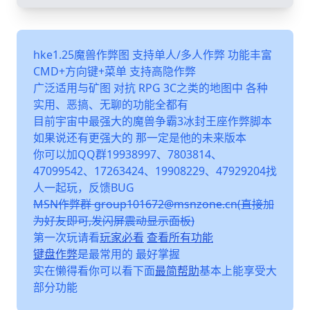
hke1.25魔兽作弊图 支持单人/多人作弊 功能丰富
CMD+方向键+菜单 支持高隐作弊
广泛适用与矿图 对抗 RPG 3C之类的地图中 各种
实用、恶搞、无聊的功能全都有
目前宇宙中最强大的魔兽争霸3冰封王座作弊脚本
如果说还有更强大的 那一定是他的未来版本
你可以加QQ群19938997、7803814、
47099542、17263424、19908229、47929204找
人一起玩，反馈BUG
MSN作弊群 group101672@msnzone.cn(直接加
为好友即可,发闪屏震动显示面板)
第一次玩请看
玩家必看
查看所有功能
键盘作弊
是最常用的 最好掌握
实在懒得看你可以看下面
最简帮助
基本上能享受大
部分功能