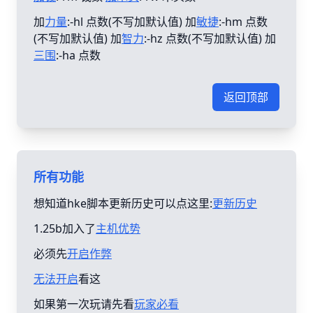
加
力量
:-hl 点数(不写加默认值) 加
敏捷
:-hm 点数
(不写加默认值) 加
智力
:-hz 点数(不写加默认值) 加
三围
:-ha 点数
返回顶部
所有功能
想知道hke脚本更新历史可以点这里:
更新历史
1.25b加入了
主机优势
必须先
开启作弊
无法开启
看这
如果第一次玩请先看
玩家必看