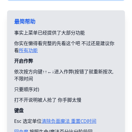
最简帮助
事实上菜单已经提供了大部分功能
你实在懒得看完整的先看这个吧 不过还是建议你
看
所有功能
开启作弊
依次按方向键↑↑←↓进入作弊(按错了就重新按次,
不限时间
只要顺序对)
打不开说明被人抢了 你手脚太慢
键盘
Esc 选定单位
清除负面魔法 重置CD时间
回血魔
按照生命/魔法百分比分阶段回