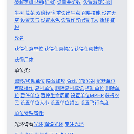
破解英雄限制(矿图)
设置金矿数
设置游戏时间
生树
荒芜
双倍经验
重设出生点
召唤技能
设置天
空
设置天气
设置水色
设置作弊配置
T人
断线
征
税
改名
获得任意单位
获得任意物品
获得任意技能
获得尸体
单位类:
瞬移/移动单位
隐藏加攻
隐藏加攻溅射
沉默单位
克隆操作
复制单位
删除复制标记
控制单位
删除单
位
暂停单位
暂停生命周期
设置单位MPHP
获得农
民
设置单位大小
设置单位颜色
设置飞行高度
单位特殊属性:
光环请看
光环
辉煌光环
专注光环