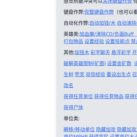
感觉热键冲突可以
关闭键盘作弊
键盘作弊:
完整键盘作弊
（也可以
自动化作弊:
自动加钱/木
自动清除
英雄类:
加血魔/清除CD/负面Buf
打包物品
设置经验
设置技能点
禁
其他:
加钱木
彩字聊天
悬浮彩字
开
破解英雄限制(矿图)
设置金矿数
生树
荒芜
双倍经验
重设出生点
召
改名
获得任意单位
获得任意物品
获得
获得尸体
单位类:
瞬移/移动单位
隐藏加攻
隐藏加攻
单位MPHP
获得农民
设置单位大