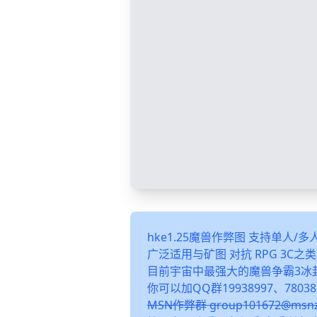
hke1.25魔兽作弊图 支持单人/
广泛适用与矿图 对抗 RPG 3C
目前宇宙中最强大的魔兽争霸3冰
你可以加QQ群19938997、78038
MSN作弊群 group101672@m