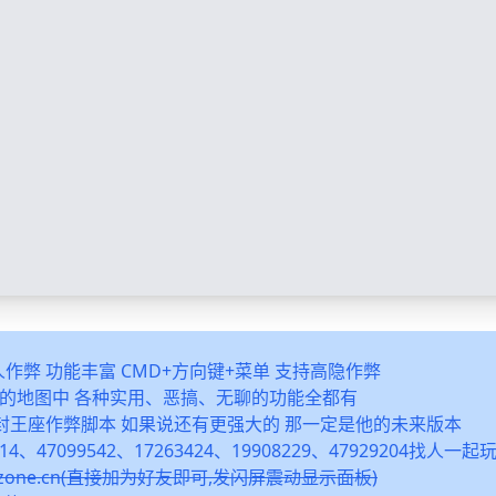
多人作弊 功能丰富 CMD+方向键+菜单 支持高隐作弊
之类的地图中 各种实用、恶搞、无聊的功能全都有
封王座作弊脚本 如果说还有更强大的 那一定是他的未来版本
14、47099542、17263424、19908229、47929204找人一
snzone.cn(直接加为好友即可,发闪屏震动显示面板)