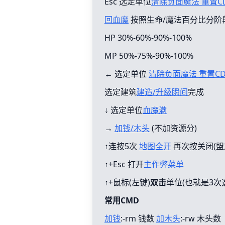
Esc 选定单位
清除负面魔法 重置C
回血魔
按照生命/魔法百分比分阶
HP 30%-60%-90%-100%
MP 50%-75%-90%-100%
← 选定单位
清除负面魔法 重置C
选定建筑
建造/升级瞬间
完成
↓ 选定单位
血魔满
→
加钱/木头
(不加资源分)
↑连按5次
地图全开
再次按关闭(盟
↑+Esc 打开
主作弊菜单
↑+鼠标(左键)
双击
单位(也就是3次
常用CMD
加钱
:-rm 钱数
加木头
:-rw 木头数