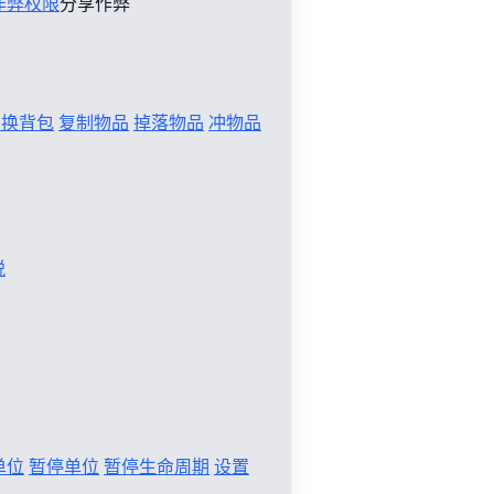
作弊权限
分享作弊
切换背包
复制物品
掉落物品
冲物品
税
单位
暂停单位
暂停生命周期
设置