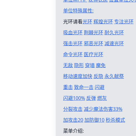
单位特殊属性:
光环请看
光环
辉煌光环
专注光环
吸血光环
荆棘光环
耐久光环
强击光环
邪恶光环
减速光环
命令光环
医疗光环
无敌
隐形
穿墙
魔免
移动速度加快
反隐
永久献祭
重击
致命一击
闪避
闪避100%
反弹
燃灰
分裂攻击
减少魔法伤害33%
加攻击20
加防御10
秒杀模式
菜单介绍: