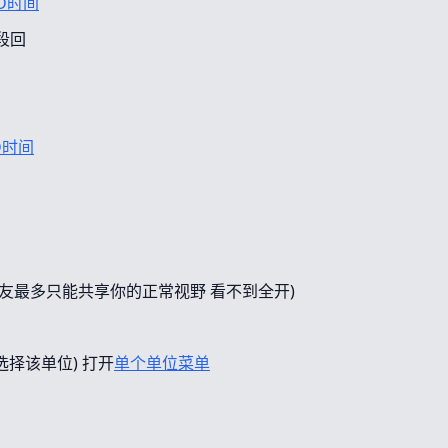
D时间
段回
D时间
友最多只能共享你的正常视野 看不到全开)
选择该单位) 打开
单个单位菜单