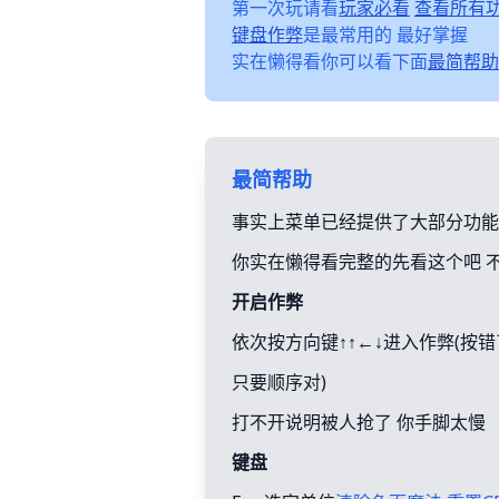
第一次玩请看
玩家必看
查看所有
键盘作弊
是最常用的 最好掌握
实在懒得看你可以看下面
最简帮助
最简帮助
事实上菜单已经提供了大部分功能
你实在懒得看完整的先看这个吧 
开启作弊
依次按方向键↑↑←↓进入作弊(按
只要顺序对)
打不开说明被人抢了 你手脚太慢
键盘