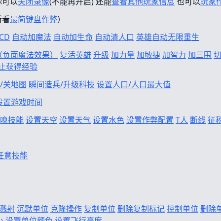
你可以
关闭录像
(不能再开启) 还能
查看其他玩家信息
也可以
玩家
看看
最简键盘作弊
）
CD
自动加魔法
自动加生命
自动清人口
英雄自动无限重生
f（负面魔法效果）
复活英雄
升级
加力量
加敏捷
加智力
加三围
止获得经验
/关地图
瞬间造兵/升级科技
设置人口/人口最大值
设置游戏时间
唤技能
设置天空
设置天气
设置水色
设置作弊配置
T人
断线
征
任意技能
溅射
沉默单位
克隆操作
复制单位
删除复制标记
控制单位
删除
小
设置单位颜色
设置飞行高度