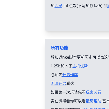
加
力量
:-hl 点数(不写加默认值) 加
所有功能
想知道hke脚本更新历史可以点这
1.25b加入了
主机优势
必须先
开启作弊
无法开启
看这
如果第一次玩请先看
玩家必看
实在懒得看你可以看
最简帮助
基