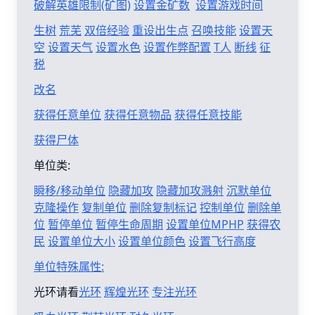
破解英雄限制(矿图)
设置金矿数
设置游戏时间
生树
荒芜
双倍经验
重设出生点
召唤技能
设置天
空
设置天气
设置水色
设置作弊配置
T人
断线
征
税
改名
获得任意单位
获得任意物品
获得任意技能
获得尸体
单位类:
瞬移/移动单位
隐藏加攻
隐藏加攻溅射
沉默单位
克隆操作
复制单位
删除复制标记
控制单位
删除单
位
暂停单位
暂停生命周期
设置单位MPHP
获得农
民
设置单位大小
设置单位颜色
设置飞行高度
单位特殊属性:
光环请看
光环
辉煌光环
专注光环