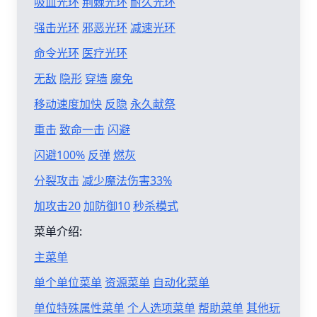
吸血光环
荆棘光环
耐久光环
强击光环
邪恶光环
减速光环
命令光环
医疗光环
无敌
隐形
穿墙
魔免
移动速度加快
反隐
永久献祭
重击
致命一击
闪避
闪避100%
反弹
燃灰
分裂攻击
减少魔法伤害33%
加攻击20
加防御10
秒杀模式
菜单介绍:
主菜单
单个单位菜单
资源菜单
自动化菜单
单位特殊属性菜单
个人选项菜单
帮助菜单
其他玩