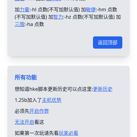
加
力量
:-hl 点数(不写加默认值) 加
敏捷
:-hm 点数
(不写加默认值) 加
智力
:-hz 点数(不写加默认值) 加
三围
:-ha 点数
返回顶部
所有功能
想知道hke脚本更新历史可以点这里:
更新历史
1.25b加入了
主机优势
必须先
开启作弊
无法开启
看这
如果第一次玩请先看
玩家必看