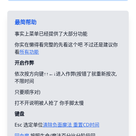
最简帮助
事实上菜单已经提供了大部分功能
你实在懒得看完整的先看这个吧 不过还是建议你
看
所有功能
开启作弊
依次按方向键↑↑←↓进入作弊(按错了就重新按次,
不限时间
只要顺序对)
打不开说明被人抢了 你手脚太慢
键盘
Esc 选定单位
清除负面魔法 重置CD时间
回血魔
按照生命/魔法百分比分阶段回