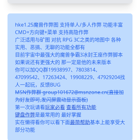
hke1.25魔兽作弊图 支持单人/多人作弊 功能丰富
CMD+方向键+菜单 支持高隐作弊
广泛适用与矿图 对抗 RPG 3C之类的地图中 各种
实用、恶搞、无聊的功能全都有
目前宇宙中最强大的魔兽争霸3冰封王座作弊脚本
如果说还有更强大的 那一定是他的未来版本
你可以加QQ群19938997、7803814、
47099542、17263424、19908229、47929204找
人一起玩，反馈BUG
MSN作弊群 group101672@msnzone.cn(直接加
为好友即可,发闪屏震动显示面板)
第一次玩请看
玩家必看
查看所有功能
键盘作弊
是最常用的 最好掌握
实在懒得看你可以看下面
最简帮助
基本上能享受大
部分功能