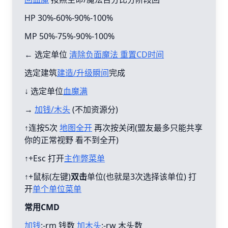
HP 30%-60%-90%-100%
MP 50%-75%-90%-100%
← 选定单位
清除负面魔法 重置CD时间
选定建筑
建造/升级瞬间
完成
↓ 选定单位
血魔满
→
加钱/木头
(不加资源分)
↑连按5次
地图全开
再次按关闭(盟友最多只能共享
你的正常视野 看不到全开)
↑+Esc 打开
主作弊菜单
↑+鼠标(左键)
双击
单位(也就是3次选择该单位) 打
开
单个单位菜单
常用CMD
加钱
:-rm 钱数
加木头
:-rw 木头数