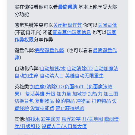
实在懒得看你可以看
最简帮助
基本上能享受大部
分功能
感觉热键冲突可以
关闭键盘作弊
你可以
关闭录像
(不能再开启) 还能
查看其他玩家信息
也可以
玩家
作弊权限
分享作弊
键盘作弊:
完整键盘作弊
（也可以看看
最简键盘作
弊
）
自动化作弊:
自动加钱/木
自动清除CD
自动加魔法
自动加生命
自动清人口
英雄自动无限重生
英雄类:
加血魔/清除CD/负面Buff（负面魔法效
果）
复活英雄
升级
加力量
加敏捷
加智力
加三围
切换背包
复制物品
掉落物品
冲物品
打包物品
设
置经验
设置技能点
禁止获得经验
其他:
加钱木
彩字聊天
悬浮彩字
开/关地图
瞬间造
兵/升级科技
设置人口/人口最大值