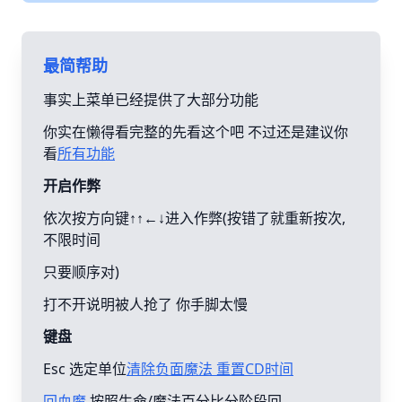
最简帮助
事实上菜单已经提供了大部分功能
你实在懒得看完整的先看这个吧 不过还是建议你
看
所有功能
开启作弊
依次按方向键↑↑←↓进入作弊(按错了就重新按次,
不限时间
只要顺序对)
打不开说明被人抢了 你手脚太慢
键盘
Esc 选定单位
清除负面魔法 重置CD时间
回血魔
按照生命/魔法百分比分阶段回