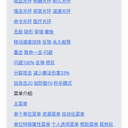
吸血光环
荆棘光环
耐久光环
强击光环
邪恶光环
减速光环
命令光环
医疗光环
无敌
隐形
穿墙
魔免
移动速度加快
反隐
永久献祭
重击
致命一击
闪避
闪避100%
反弹
燃灰
分裂攻击
减少魔法伤害33%
加攻击20
加防御10
秒杀模式
菜单介绍:
主菜单
单个单位菜单
资源菜单
自动化菜单
单位特殊属性菜单
个人选项菜单
帮助菜单
其他玩