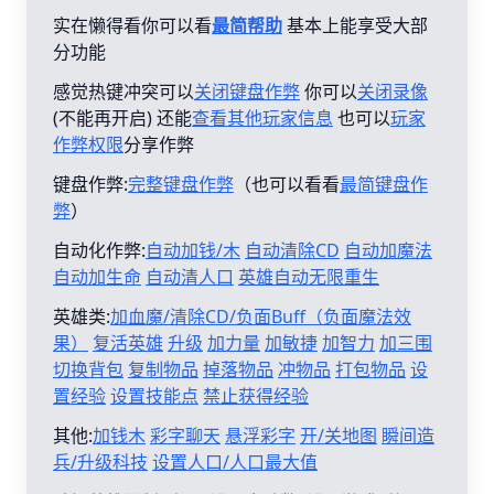
实在懒得看你可以看
最简帮助
基本上能享受大部
分功能
感觉热键冲突可以
关闭键盘作弊
你可以
关闭录像
(不能再开启) 还能
查看其他玩家信息
也可以
玩家
作弊权限
分享作弊
键盘作弊:
完整键盘作弊
（也可以看看
最简键盘作
弊
）
自动化作弊:
自动加钱/木
自动清除CD
自动加魔法
自动加生命
自动清人口
英雄自动无限重生
英雄类:
加血魔/清除CD/负面Buff（负面魔法效
果）
复活英雄
升级
加力量
加敏捷
加智力
加三围
切换背包
复制物品
掉落物品
冲物品
打包物品
设
置经验
设置技能点
禁止获得经验
其他:
加钱木
彩字聊天
悬浮彩字
开/关地图
瞬间造
兵/升级科技
设置人口/人口最大值