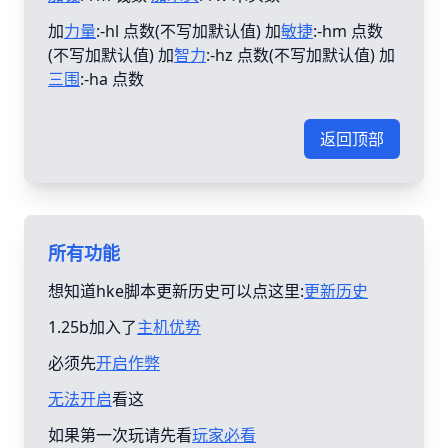
加
力量
:-hl 点数(不写加默认值) 加
敏捷
:-hm 点数
(不写加默认值) 加
智力
:-hz 点数(不写加默认值) 加
三围
:-ha 点数
返回顶部
所有功能
想知道hke脚本更新历史可以点这里:
更新历史
1.25b加入了
主机优势
必须先
开启作弊
无法开启
看这
如果第一次玩请先看
玩家必看