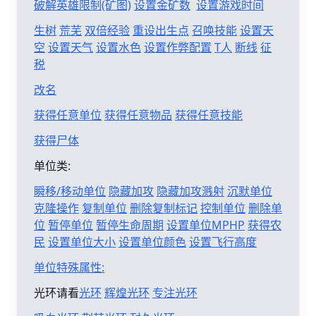
破解英雄限制(矿图)
设置金矿数
设置游戏时间
生树
荒芜
双倍经验
重设出生点
召唤技能
设置天
空
设置天气
设置水色
设置作弊配置
T人
断线
征
税
改名
获得任意单位
获得任意物品
获得任意技能
获得尸体
单位类:
瞬移/移动单位
隐藏加攻
隐藏加攻溅射
沉默单位
克隆操作
复制单位
删除复制标记
控制单位
删除单
位
暂停单位
暂停生命周期
设置单位MPHP
获得农
民
设置单位大小
设置单位颜色
设置飞行高度
单位特殊属性:
光环请看
光环
辉煌光环
专注光环