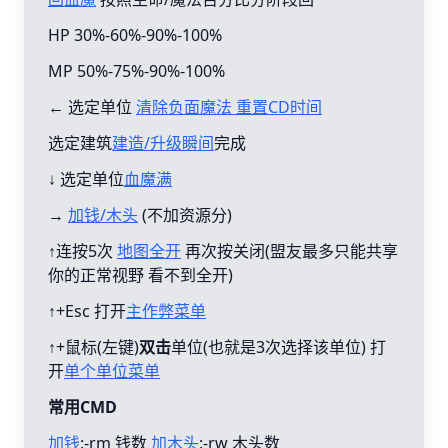
HP 30%-60%-90%-100%
MP 50%-75%-90%-100%
← 选定单位
清除负面魔法 重置CD时间
选定建筑
建造/升级瞬间
完成
↓ 选定单位
血魔满
→
加钱/木头
(不加资源分)
↑连按5次
地图全开
再次按关闭(盟友最多只能共享
你的正常视野 看不到全开)
↑+Esc 打开
主作弊菜单
↑+鼠标(左键)
双击
单位(也就是3次选择该单位) 打
开
单个单位菜单
常用CMD
加钱
:-rm 钱数
加木头
:-rw 木头数