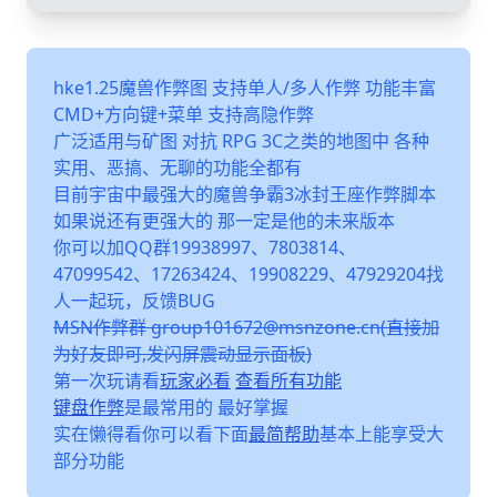
hke1.25魔兽作弊图 支持单人/多人作弊 功能丰富
CMD+方向键+菜单 支持高隐作弊
广泛适用与矿图 对抗 RPG 3C之类的地图中 各种
实用、恶搞、无聊的功能全都有
目前宇宙中最强大的魔兽争霸3冰封王座作弊脚本
如果说还有更强大的 那一定是他的未来版本
你可以加QQ群19938997、7803814、
47099542、17263424、19908229、47929204找
人一起玩，反馈BUG
MSN作弊群 group101672@msnzone.cn(直接加
为好友即可,发闪屏震动显示面板)
第一次玩请看
玩家必看
查看所有功能
键盘作弊
是最常用的 最好掌握
实在懒得看你可以看下面
最简帮助
基本上能享受大
部分功能