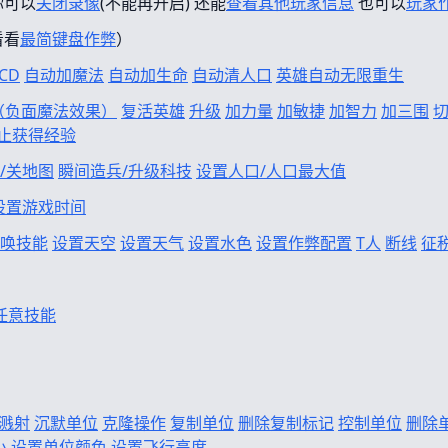
你可以
关闭录像
(不能再开启) 还能
查看其他玩家信息
也可以
玩家
看看
最简键盘作弊
）
CD
自动加魔法
自动加生命
自动清人口
英雄自动无限重生
f（负面魔法效果）
复活英雄
升级
加力量
加敏捷
加智力
加三围
止获得经验
/关地图
瞬间造兵/升级科技
设置人口/人口最大值
设置游戏时间
唤技能
设置天空
设置天气
设置水色
设置作弊配置
T人
断线
征
任意技能
溅射
沉默单位
克隆操作
复制单位
删除复制标记
控制单位
删除
小
设置单位颜色
设置飞行高度