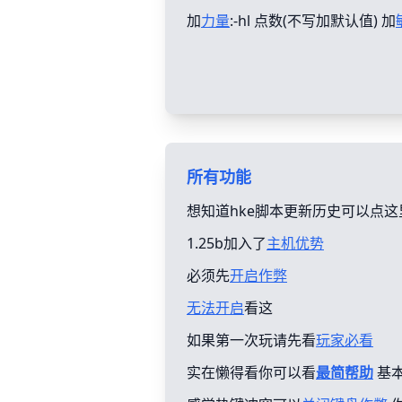
加
力量
:-hl 点数(不写加默认值) 加
所有功能
想知道hke脚本更新历史可以点这
1.25b加入了
主机优势
必须先
开启作弊
无法开启
看这
如果第一次玩请先看
玩家必看
实在懒得看你可以看
最简帮助
基