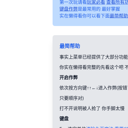
第一次玩请看
玩家必看
查看所有
键盘作弊
是最常用的 最好掌握
实在懒得看你可以看下面
最简帮助
最简帮助
事实上菜单已经提供了大部分功能
你实在懒得看完整的先看这个吧 
开启作弊
依次按方向键↑↑←↓进入作弊(按
只要顺序对)
打不开说明被人抢了 你手脚太慢
键盘