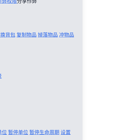
作弊权限
分享作弊
切换背包
复制物品
掉落物品
冲物品
税
单位
暂停单位
暂停生命周期
设置