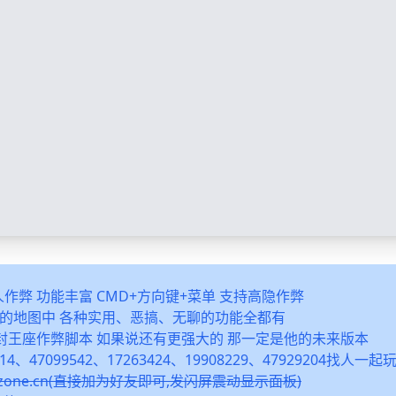
多人作弊 功能丰富 CMD+方向键+菜单 支持高隐作弊
之类的地图中 各种实用、恶搞、无聊的功能全都有
封王座作弊脚本 如果说还有更强大的 那一定是他的未来版本
14、47099542、17263424、19908229、47929204找人一
snzone.cn(直接加为好友即可,发闪屏震动显示面板)