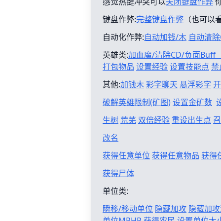
感觉热键冲突可以
关闭键盘作弊
键盘作弊:
完整键盘作弊
（也可以
自动化作弊:
自动加钱/木
自动清除
英雄类:
加血魔/清除CD/负面Buf
打包物品
设置经验
设置技能点
禁
其他:
加钱木
彩字聊天
悬浮彩字
开
破解英雄限制(矿图)
设置金矿数
生树
荒芜
双倍经验
重设出生点
召
改名
获得任意单位
获得任意物品
获得
获得尸体
单位类:
瞬移/移动单位
隐藏加攻
隐藏加攻
单位MPHP
获得农民
设置单位大