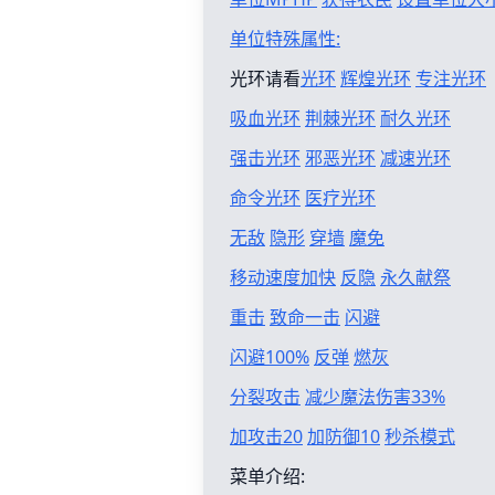
单位特殊属性:
光环请看
光环
辉煌光环
专注光环
吸血光环
荆棘光环
耐久光环
强击光环
邪恶光环
减速光环
命令光环
医疗光环
无敌
隐形
穿墙
魔免
移动速度加快
反隐
永久献祭
重击
致命一击
闪避
闪避100%
反弹
燃灰
分裂攻击
减少魔法伤害33%
加攻击20
加防御10
秒杀模式
菜单介绍: