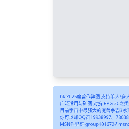
hke1.25魔兽作弊图 支持单人/
广泛适用与矿图 对抗 RPG 3C
目前宇宙中最强大的魔兽争霸3冰
你可以加QQ群19938997、78038
MSN作弊群 group101672@m