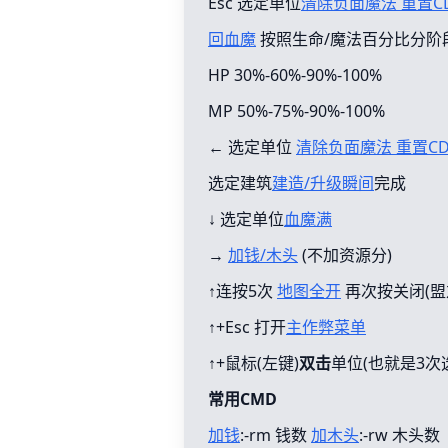
Esc 选定单位
清除负面魔法 重置C
回血魔
按照生命/魔法百分比分阶
HP 30%-60%-90%-100%
MP 50%-75%-90%-100%
← 选定单位
清除负面魔法 重置C
选定建筑
建造/升级瞬间
完成
↓ 选定单位
血魔满
→
加钱/木头
(不加资源分)
↑连按5次
地图全开
再次按关闭(盟
↑+Esc 打开
主作弊菜单
↑+鼠标(左键)
双击
单位(也就是3次
常用CMD
加钱
:-rm 钱数
加木头
:-rw 木头数