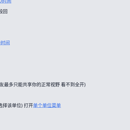
D时间
段回
D时间
友最多只能共享你的正常视野 看不到全开)
选择该单位) 打开
单个单位菜单