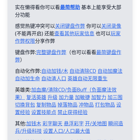
实在懒得看你可以看
最简帮助
基本上能享受大部
分功能
感觉热键冲突可以
关闭键盘作弊
你可以
关闭录像
(不能再开启) 还能
查看其他玩家信息
也可以
玩家
作弊权限
分享作弊
键盘作弊:
完整键盘作弊
（也可以看看
最简键盘作
弊
）
自动化作弊:
自动加钱/木
自动清除CD
自动加魔法
自动加生命
自动清人口
英雄自动无限重生
英雄类:
加血魔/清除CD/负面Buff（负面魔法效
果）
复活英雄
升级
加力量
加敏捷
加智力
加三围
切换背包
复制物品
掉落物品
冲物品
打包物品
设
置经验
设置技能点
禁止获得经验
其他:
加钱木
彩字聊天
悬浮彩字
开/关地图
瞬间造
兵/升级科技
设置人口/人口最大值