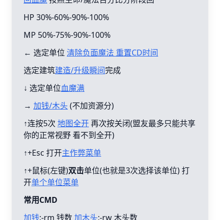
HP 30%-60%-90%-100%
MP 50%-75%-90%-100%
← 选定单位
清除负面魔法 重置CD时间
选定建筑
建造/升级瞬间
完成
↓ 选定单位
血魔满
→
加钱/木头
(不加资源分)
↑连按5次
地图全开
再次按关闭(盟友最多只能共享
你的正常视野 看不到全开)
↑+Esc 打开
主作弊菜单
↑+鼠标(左键)
双击
单位(也就是3次选择该单位) 打
开
单个单位菜单
常用CMD
加钱
:-rm 钱数
加木头
:-rw 木头数