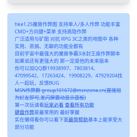
hke1.25魔兽作弊图 支持单人/多人作弊 功能丰富
CMD+方向键+菜单 支持高隐作弊
广泛适用与矿图 对抗 RPG 3C之类的地图中 各种
实用、恶搞、无聊的功能全都有
目前宇宙中最强大的魔兽争霸3冰封王座作弊脚本
如果说还有更强大的 那一定是他的未来版本
你可以加QQ群19938997、7803814、
47099542、17263424、19908229、47929204找
人一起玩，反馈BUG
MSN作弊群 group101672@msnzone.cn(直接加
为好友即可,发闪屏震动显示面板)
第一次玩请看
玩家必看
查看所有功能
键盘作弊
是最常用的 最好掌握
实在懒得看你可以看下面
最简帮助
基本上能享受大
部分功能