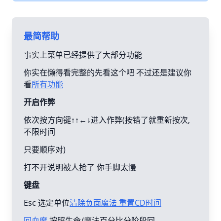
最简帮助
事实上菜单已经提供了大部分功能
你实在懒得看完整的先看这个吧 不过还是建议你
看
所有功能
开启作弊
依次按方向键↑↑←↓进入作弊(按错了就重新按次,
不限时间
只要顺序对)
打不开说明被人抢了 你手脚太慢
键盘
Esc 选定单位
清除负面魔法 重置CD时间
回血魔
按照生命/魔法百分比分阶段回