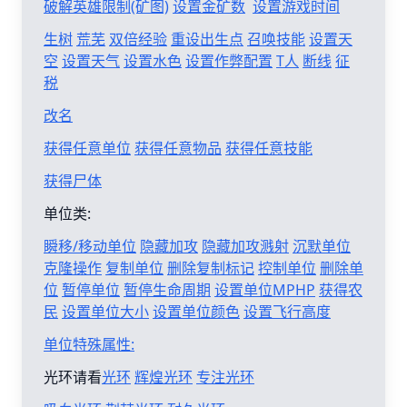
破解英雄限制(矿图)
设置金矿数
设置游戏时间
生树
荒芜
双倍经验
重设出生点
召唤技能
设置天
空
设置天气
设置水色
设置作弊配置
T人
断线
征
税
改名
获得任意单位
获得任意物品
获得任意技能
获得尸体
单位类:
瞬移/移动单位
隐藏加攻
隐藏加攻溅射
沉默单位
克隆操作
复制单位
删除复制标记
控制单位
删除单
位
暂停单位
暂停生命周期
设置单位MPHP
获得农
民
设置单位大小
设置单位颜色
设置飞行高度
单位特殊属性:
光环请看
光环
辉煌光环
专注光环