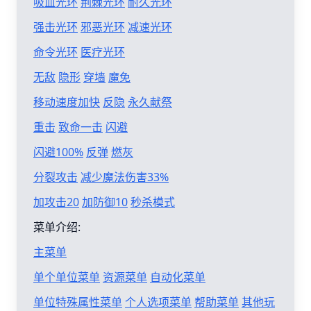
吸血光环
荆棘光环
耐久光环
强击光环
邪恶光环
减速光环
命令光环
医疗光环
无敌
隐形
穿墙
魔免
移动速度加快
反隐
永久献祭
重击
致命一击
闪避
闪避100%
反弹
燃灰
分裂攻击
减少魔法伤害33%
加攻击20
加防御10
秒杀模式
菜单介绍:
主菜单
单个单位菜单
资源菜单
自动化菜单
单位特殊属性菜单
个人选项菜单
帮助菜单
其他玩