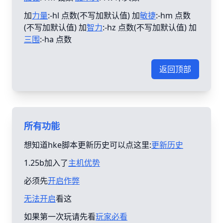
加
力量
:-hl 点数(不写加默认值) 加
敏捷
:-hm 点数
(不写加默认值) 加
智力
:-hz 点数(不写加默认值) 加
三围
:-ha 点数
返回顶部
所有功能
想知道hke脚本更新历史可以点这里:
更新历史
1.25b加入了
主机优势
必须先
开启作弊
无法开启
看这
如果第一次玩请先看
玩家必看