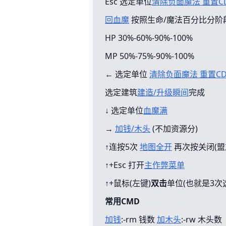
Esc 选定单位
清除负面魔法 重置C
回血魔
按照生命/魔法百分比分阶
HP 30%-60%-90%-100%
MP 50%-75%-90%-100%
← 选定单位
清除负面魔法 重置C
选定建筑
建造/升级瞬间
完成
↓ 选定单位
血魔满
→
加钱/木头
(不加资源分)
↑连按5次
地图全开
再次按关闭(盟
↑+Esc 打开
主作弊菜单
↑+鼠标(左键)
双击
单位(也就是3次
常用CMD
加钱
:-rm 钱数
加木头
:-rw 木头数