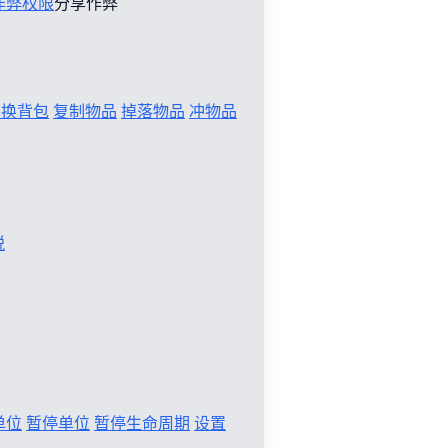
作弊权限
分享作弊
切换背包
复制物品
掉落物品
冲物品
税
单位
暂停单位
暂停生命周期
设置