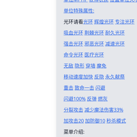
单位特殊属性:
光环请看
光环
辉煌光环
专注光环
吸血光环
荆棘光环
耐久光环
强击光环
邪恶光环
减速光环
命令光环
医疗光环
无敌
隐形
穿墙
魔免
移动速度加快
反隐
永久献祭
重击
致命一击
闪避
闪避100%
反弹
燃灰
分裂攻击
减少魔法伤害33%
加攻击20
加防御10
秒杀模式
菜单介绍: