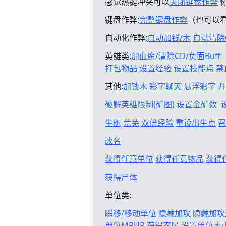
感觉热键冲突可以
关闭键盘作弊
键盘作弊:
完整键盘作弊
（也可以
自动化作弊:
自动加钱/木
自动清除
英雄类:
加血魔/清除CD/负面Buf
打包物品
设置经验
设置技能点
禁
其他:
加钱木
彩字聊天
悬浮彩字
开
破解英雄限制(矿图)
设置金矿数
生树
荒芜
双倍经验
重设出生点
召
改名
获得任意单位
获得任意物品
获得
获得尸体
单位类:
瞬移/移动单位
隐藏加攻
隐藏加攻
单位MPHP
获得农民
设置单位大