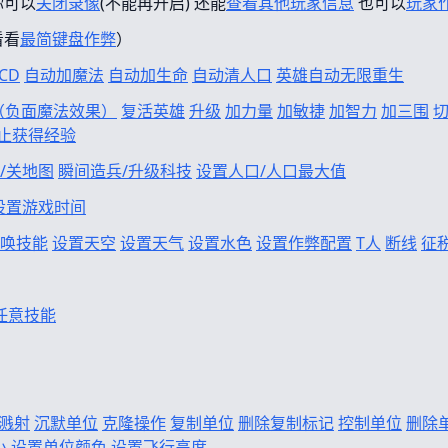
你可以
关闭录像
(不能再开启) 还能
查看其他玩家信息
也可以
玩家
看看
最简键盘作弊
）
CD
自动加魔法
自动加生命
自动清人口
英雄自动无限重生
f（负面魔法效果）
复活英雄
升级
加力量
加敏捷
加智力
加三围
止获得经验
/关地图
瞬间造兵/升级科技
设置人口/人口最大值
设置游戏时间
唤技能
设置天空
设置天气
设置水色
设置作弊配置
T人
断线
征
任意技能
溅射
沉默单位
克隆操作
复制单位
删除复制标记
控制单位
删除
小
设置单位颜色
设置飞行高度