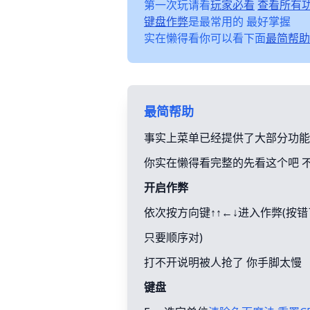
第一次玩请看
玩家必看
查看所有
键盘作弊
是最常用的 最好掌握
实在懒得看你可以看下面
最简帮助
最简帮助
事实上菜单已经提供了大部分功能
你实在懒得看完整的先看这个吧 
开启作弊
依次按方向键↑↑←↓进入作弊(按
只要顺序对)
打不开说明被人抢了 你手脚太慢
键盘