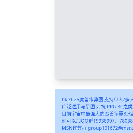
hke1.25魔兽作弊图 支持单人/
广泛适用与矿图 对抗 RPG 3C
目前宇宙中最强大的魔兽争霸3冰
你可以加QQ群19938997、78038
MSN作弊群 group101672@m