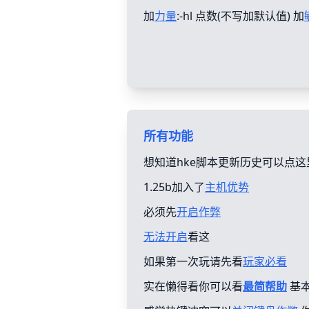
加
力量
:-hl 点数(不写加默认值) 加
所有功能
想知道hke脚本更新历史可以点这
1.25b加入了
主机优势
必须先
开启作弊
无法开启
看这
如果第一次玩请先看
玩家必看
实在懒得看你可以看
最简帮助
基