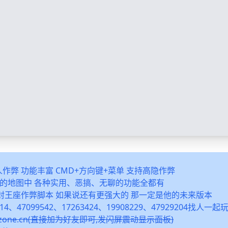
多人作弊 功能丰富 CMD+方向键+菜单 支持高隐作弊
之类的地图中 各种实用、恶搞、无聊的功能全都有
封王座作弊脚本 如果说还有更强大的 那一定是他的未来版本
14、47099542、17263424、19908229、47929204找人一
snzone.cn(直接加为好友即可,发闪屏震动显示面板)