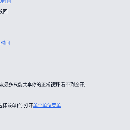
D时间
段回
D时间
友最多只能共享你的正常视野 看不到全开)
选择该单位) 打开
单个单位菜单