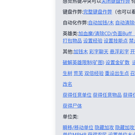
感觉热键冲突可以
关闭键盘作弊
键盘作弊:
完整键盘作弊
（也可以
自动化作弊:
自动加钱/木
自动清除
英雄类:
加血魔/清除CD/负面Buf
打包物品
设置经验
设置技能点
禁
其他:
加钱木
彩字聊天
悬浮彩字
开
破解英雄限制(矿图)
设置金矿数
生树
荒芜
双倍经验
重设出生点
召
改名
获得任意单位
获得任意物品
获得
获得尸体
单位类:
瞬移/移动单位
隐藏加攻
隐藏加攻
单位MPHP
获得农民
设置单位大