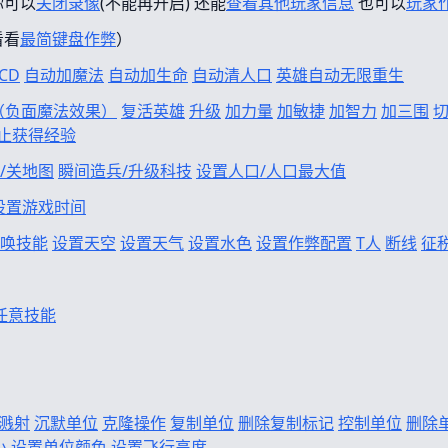
你可以
关闭录像
(不能再开启) 还能
查看其他玩家信息
也可以
玩家
看看
最简键盘作弊
）
CD
自动加魔法
自动加生命
自动清人口
英雄自动无限重生
f（负面魔法效果）
复活英雄
升级
加力量
加敏捷
加智力
加三围
止获得经验
/关地图
瞬间造兵/升级科技
设置人口/人口最大值
设置游戏时间
唤技能
设置天空
设置天气
设置水色
设置作弊配置
T人
断线
征
任意技能
溅射
沉默单位
克隆操作
复制单位
删除复制标记
控制单位
删除
小
设置单位颜色
设置飞行高度