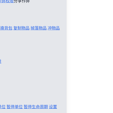
作弊权限
分享作弊
切换背包
复制物品
掉落物品
冲物品
税
单位
暂停单位
暂停生命周期
设置