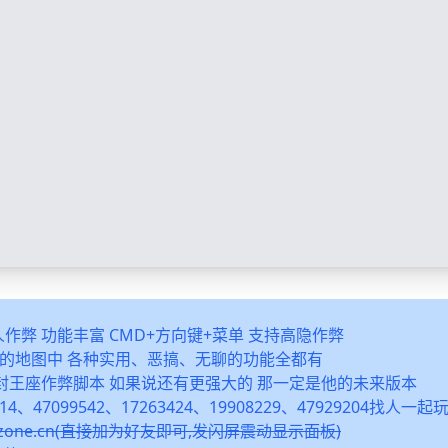
多人作弊 功能丰富 CMD+方向键+菜单 支持高隐作弊
之类的地图中 各种实用、恶搞、无聊的功能全都有
封王座作弊脚本 如果说还有更强大的 那一定是他的未来版本
14、47099542、17263424、19908229、47929204找人一
snzone.cn(直接加为好友即可,发闪屏震动显示面板)