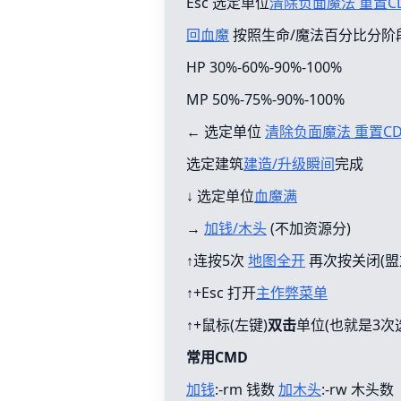
Esc 选定单位
清除负面魔法 重置C
回血魔
按照生命/魔法百分比分阶
HP 30%-60%-90%-100%
MP 50%-75%-90%-100%
← 选定单位
清除负面魔法 重置C
选定建筑
建造/升级瞬间
完成
↓ 选定单位
血魔满
→
加钱/木头
(不加资源分)
↑连按5次
地图全开
再次按关闭(盟
↑+Esc 打开
主作弊菜单
↑+鼠标(左键)
双击
单位(也就是3次
常用CMD
加钱
:-rm 钱数
加木头
:-rw 木头数