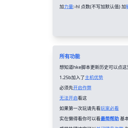
加
力量
:-hl 点数(不写加默认值) 加
所有功能
想知道hke脚本更新历史可以点这
1.25b加入了
主机优势
必须先
开启作弊
无法开启
看这
如果第一次玩请先看
玩家必看
实在懒得看你可以看
最简帮助
基