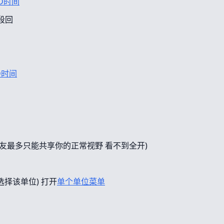
D时间
段回
D时间
友最多只能共享你的正常视野 看不到全开)
选择该单位) 打开
单个单位菜单