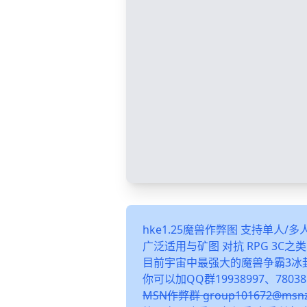
hke1.25魔兽作弊图 支持单人/
广泛适用与矿图 对抗 RPG 3C
目前宇宙中最强大的魔兽争霸3冰
你可以加QQ群19938997、78038
MSN作弊群 group101672@m