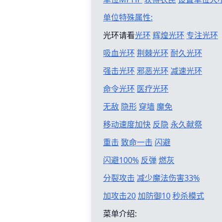
单位特殊属性:
光环请看
光环
辉煌光环
专注光环
吸血光环
荆棘光环
耐久光环
强击光环
邪恶光环
减速光环
命令光环
医疗光环
无敌
隐形
穿墙
魔免
移动速度加快
反隐
永久献祭
重击
致命一击
闪避
闪避100%
反弹
燃灰
分裂攻击
减少魔法伤害33%
加攻击20
加防御10
秒杀模式
菜单介绍: