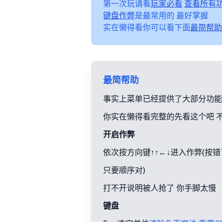
第一次玩请看
玩家必看
查看所有
键盘作弊
是最常用的 最好掌握
实在懒得看你可以看下面
最简帮助
最简帮助
事实上菜单已经提供了大部分功能
你实在懒得看完整的先看这个吧 
开启作弊
依次按方向键↑↑←↓进入作弊(按
只要顺序对)
打不开说明被人抢了 你手脚太慢
键盘