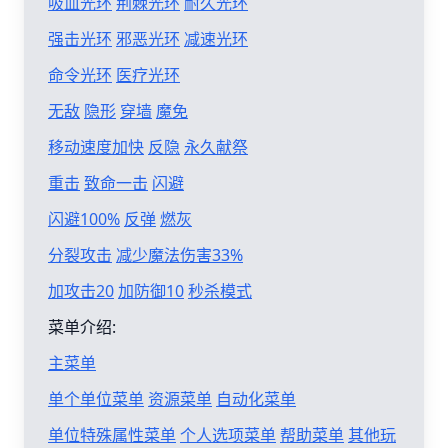
吸血光环
荆棘光环
耐久光环
强击光环
邪恶光环
减速光环
命令光环
医疗光环
无敌
隐形
穿墙
魔免
移动速度加快
反隐
永久献祭
重击
致命一击
闪避
闪避100%
反弹
燃灰
分裂攻击
减少魔法伤害33%
加攻击20
加防御10
秒杀模式
菜单介绍:
主菜单
单个单位菜单
资源菜单
自动化菜单
单位特殊属性菜单
个人选项菜单
帮助菜单
其他玩