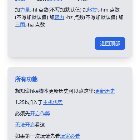
加
力量
:-hl 点数(不写加默认值) 加
敏捷
:-hm 点数
(不写加默认值) 加
智力
:-hz 点数(不写加默认值) 加
三围
:-ha 点数
返回顶部
所有功能
想知道hke脚本更新历史可以点这里:
更新历史
1.25b加入了
主机优势
必须先
开启作弊
无法开启
看这
如果第一次玩请先看
玩家必看