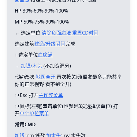
HP 30%-60%-90%-100%
MP 50%-75%-90%-100%
← 选定单位
清除负面魔法 重置CD时间
选定建筑
建造/升级瞬间
完成
↓ 选定单位
血魔满
→
加钱/木头
(不加资源分)
↑连按5次
地图全开
再次按关闭(盟友最多只能共享
你的正常视野 看不到全开)
↑+Esc 打开
主作弊菜单
↑+鼠标(左键)
双击
单位(也就是3次选择该单位) 打
开
单个单位菜单
常用CMD
加钱
:-rm 钱数
加木头
:-rw 木头数