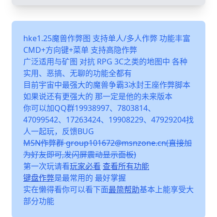
hke1.25魔兽作弊图 支持单人/多人作弊 功能丰富
CMD+方向键+菜单 支持高隐作弊
广泛适用与矿图 对抗 RPG 3C之类的地图中 各种
实用、恶搞、无聊的功能全都有
目前宇宙中最强大的魔兽争霸3冰封王座作弊脚本
如果说还有更强大的 那一定是他的未来版本
你可以加QQ群19938997、7803814、
47099542、17263424、19908229、47929204找
人一起玩，反馈BUG
MSN作弊群 group101672@msnzone.cn(直接加
为好友即可,发闪屏震动显示面板)
第一次玩请看
玩家必看
查看所有功能
键盘作弊
是最常用的 最好掌握
实在懒得看你可以看下面
最简帮助
基本上能享受大
部分功能