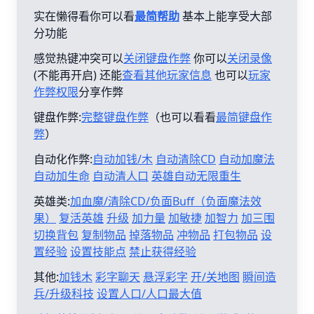
实在懒得看你可以看
最简帮助
基本上能享受大部
分功能
感觉热键冲突可以
关闭键盘作弊
你可以
关闭录像
(不能再开启) 还能
查看其他玩家信息
也可以
玩家
作弊权限
分享作弊
键盘作弊:
完整键盘作弊
（也可以看看
最简键盘作
弊
）
自动化作弊:
自动加钱/木
自动清除CD
自动加魔法
自动加生命
自动清人口
英雄自动无限重生
英雄类:
加血魔/清除CD/负面Buff（负面魔法效
果）
复活英雄
升级
加力量
加敏捷
加智力
加三围
切换背包
复制物品
掉落物品
冲物品
打包物品
设
置经验
设置技能点
禁止获得经验
其他:
加钱木
彩字聊天
悬浮彩字
开/关地图
瞬间造
兵/升级科技
设置人口/人口最大值