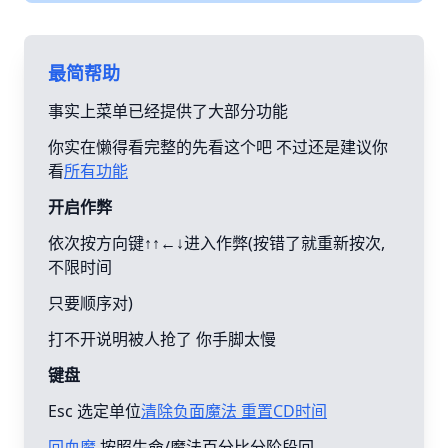
最简帮助
事实上菜单已经提供了大部分功能
你实在懒得看完整的先看这个吧 不过还是建议你
看
所有功能
开启作弊
依次按方向键↑↑←↓进入作弊(按错了就重新按次,
不限时间
只要顺序对)
打不开说明被人抢了 你手脚太慢
键盘
Esc 选定单位
清除负面魔法 重置CD时间
回血魔
按照生命/魔法百分比分阶段回