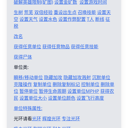
破解英雄限制(矿图)
设置金矿数
设置游戏时间
生树
荒芜
双倍经验
重设出生点
召唤技能
设置天
空
设置天气
设置水色
设置作弊配置
T人
断线
征
税
改名
获得任意单位
获得任意物品
获得任意技能
获得尸体
单位类:
瞬移/移动单位
隐藏加攻
隐藏加攻溅射
沉默单位
克隆操作
复制单位
删除复制标记
控制单位
删除单
位
暂停单位
暂停生命周期
设置单位MPHP
获得农
民
设置单位大小
设置单位颜色
设置飞行高度
单位特殊属性:
光环请看
光环
辉煌光环
专注光环