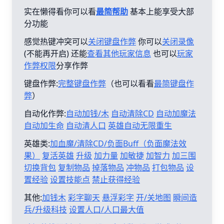
实在懒得看你可以看
最简帮助
基本上能享受大部
分功能
感觉热键冲突可以
关闭键盘作弊
你可以
关闭录像
(不能再开启) 还能
查看其他玩家信息
也可以
玩家
作弊权限
分享作弊
键盘作弊:
完整键盘作弊
（也可以看看
最简键盘作
弊
）
自动化作弊:
自动加钱/木
自动清除CD
自动加魔法
自动加生命
自动清人口
英雄自动无限重生
英雄类:
加血魔/清除CD/负面Buff（负面魔法效
果）
复活英雄
升级
加力量
加敏捷
加智力
加三围
切换背包
复制物品
掉落物品
冲物品
打包物品
设
置经验
设置技能点
禁止获得经验
其他:
加钱木
彩字聊天
悬浮彩字
开/关地图
瞬间造
兵/升级科技
设置人口/人口最大值