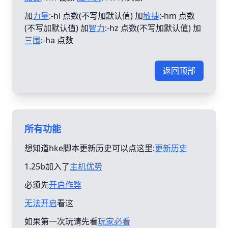
加
力量
:-hl 点数(不写加默认值) 加
敏捷
:-hm 点数
(不写加默认值) 加
智力
:-hz 点数(不写加默认值) 加
三围
:-ha 点数
返回顶部
所有功能
想知道hke脚本更新历史可以点这里:
更新历史
1.25b加入了
主机优势
必须先
开启作弊
无法开启
看这
如果第一次玩请先看
玩家必看