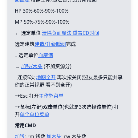
HP 30%-60%-90%-100%
MP 50%-75%-90%-100%
← 选定单位
清除负面魔法 重置CD时间
选定建筑
建造/升级瞬间
完成
↓ 选定单位
血魔满
→
加钱/木头
(不加资源分)
↑连按5次
地图全开
再次按关闭(盟友最多只能共享
你的正常视野 看不到全开)
↑+Esc 打开
主作弊菜单
↑+鼠标(左键)
双击
单位(也就是3次选择该单位) 打
开
单个单位菜单
常用CMD
加钱
:-rm 钱数
加木头
:-rw 木头数