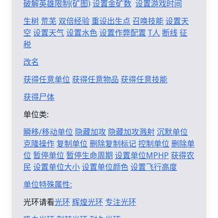
破解英雄限制(矿图)
设置金矿数
设置游戏时间
生树
荒芜
双倍经验
重设出生点
召唤技能
设置天
空
设置天气
设置水色
设置作弊配置
T人
断线
征
税
改名
获得任意单位
获得任意物品
获得任意技能
获得尸体
单位类:
瞬移/移动单位
隐藏加攻
隐藏加攻溅射
沉默单位
克隆操作
复制单位
删除复制标记
控制单位
删除单
位
暂停单位
暂停生命周期
设置单位MPHP
获得农
民
设置单位大小
设置单位颜色
设置飞行高度
单位特殊属性:
光环请看
光环
辉煌光环
专注光环