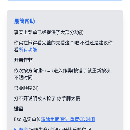
最简帮助
事实上菜单已经提供了大部分功能
你实在懒得看完整的先看这个吧 不过还是建议你
看
所有功能
开启作弊
依次按方向键↑↑←↓进入作弊(按错了就重新按次,
不限时间
只要顺序对)
打不开说明被人抢了 你手脚太慢
键盘
Esc 选定单位
清除负面魔法 重置CD时间
回血魔
按照生命/魔法百分比分阶段回