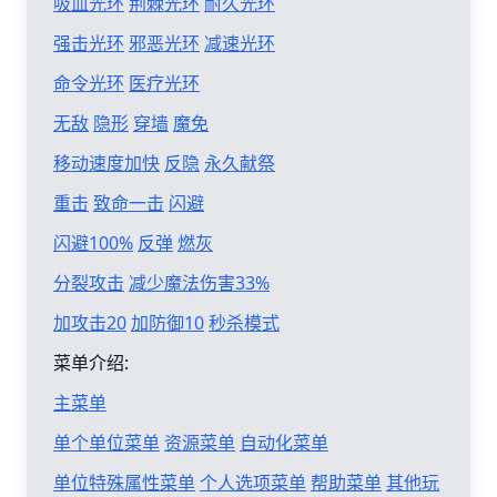
吸血光环
荆棘光环
耐久光环
强击光环
邪恶光环
减速光环
命令光环
医疗光环
无敌
隐形
穿墙
魔免
移动速度加快
反隐
永久献祭
重击
致命一击
闪避
闪避100%
反弹
燃灰
分裂攻击
减少魔法伤害33%
加攻击20
加防御10
秒杀模式
菜单介绍:
主菜单
单个单位菜单
资源菜单
自动化菜单
单位特殊属性菜单
个人选项菜单
帮助菜单
其他玩