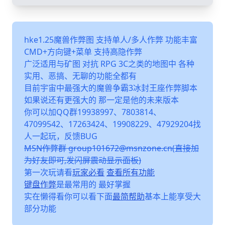
hke1.25魔兽作弊图 支持单人/多人作弊 功能丰富
CMD+方向键+菜单 支持高隐作弊
广泛适用与矿图 对抗 RPG 3C之类的地图中 各种
实用、恶搞、无聊的功能全都有
目前宇宙中最强大的魔兽争霸3冰封王座作弊脚本
如果说还有更强大的 那一定是他的未来版本
你可以加QQ群19938997、7803814、
47099542、17263424、19908229、47929204找
人一起玩，反馈BUG
MSN作弊群 group101672@msnzone.cn(直接加
为好友即可,发闪屏震动显示面板)
第一次玩请看
玩家必看
查看所有功能
键盘作弊
是最常用的 最好掌握
实在懒得看你可以看下面
最简帮助
基本上能享受大
部分功能