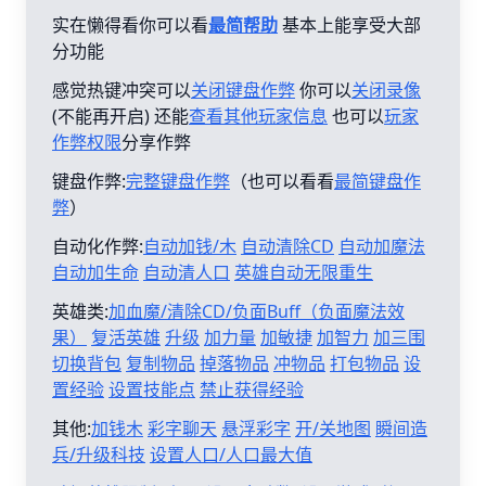
实在懒得看你可以看
最简帮助
基本上能享受大部
分功能
感觉热键冲突可以
关闭键盘作弊
你可以
关闭录像
(不能再开启) 还能
查看其他玩家信息
也可以
玩家
作弊权限
分享作弊
键盘作弊:
完整键盘作弊
（也可以看看
最简键盘作
弊
）
自动化作弊:
自动加钱/木
自动清除CD
自动加魔法
自动加生命
自动清人口
英雄自动无限重生
英雄类:
加血魔/清除CD/负面Buff（负面魔法效
果）
复活英雄
升级
加力量
加敏捷
加智力
加三围
切换背包
复制物品
掉落物品
冲物品
打包物品
设
置经验
设置技能点
禁止获得经验
其他:
加钱木
彩字聊天
悬浮彩字
开/关地图
瞬间造
兵/升级科技
设置人口/人口最大值