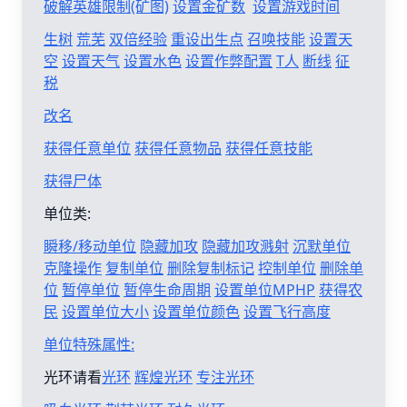
破解英雄限制(矿图)
设置金矿数
设置游戏时间
生树
荒芜
双倍经验
重设出生点
召唤技能
设置天
空
设置天气
设置水色
设置作弊配置
T人
断线
征
税
改名
获得任意单位
获得任意物品
获得任意技能
获得尸体
单位类:
瞬移/移动单位
隐藏加攻
隐藏加攻溅射
沉默单位
克隆操作
复制单位
删除复制标记
控制单位
删除单
位
暂停单位
暂停生命周期
设置单位MPHP
获得农
民
设置单位大小
设置单位颜色
设置飞行高度
单位特殊属性:
光环请看
光环
辉煌光环
专注光环