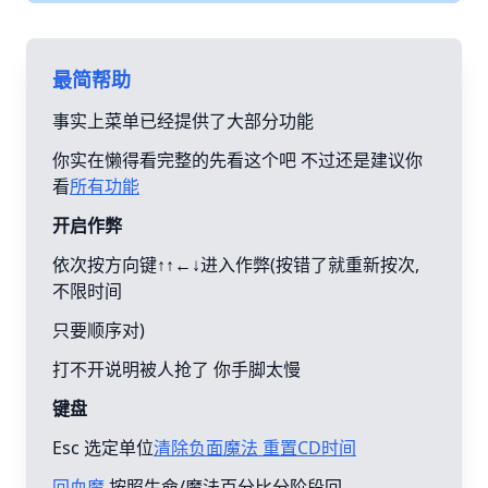
最简帮助
事实上菜单已经提供了大部分功能
你实在懒得看完整的先看这个吧 不过还是建议你
看
所有功能
开启作弊
依次按方向键↑↑←↓进入作弊(按错了就重新按次,
不限时间
只要顺序对)
打不开说明被人抢了 你手脚太慢
键盘
Esc 选定单位
清除负面魔法 重置CD时间
回血魔
按照生命/魔法百分比分阶段回