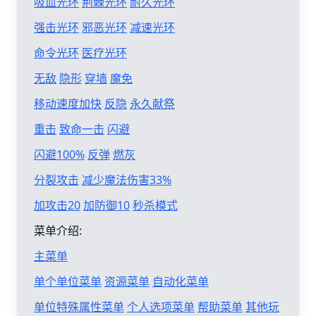
吸血光环
荆棘光环
耐久光环
强击光环
邪恶光环
减速光环
命令光环
医疗光环
无敌
隐形
穿墙
魔免
移动速度加快
反隐
永久献祭
重击
致命一击
闪避
闪避100%
反弹
燃灰
分裂攻击
减少魔法伤害33%
加攻击20
加防御10
秒杀模式
菜单介绍:
主菜单
单个单位菜单
资源菜单
自动化菜单
单位特殊属性菜单
个人选项菜单
帮助菜单
其他玩