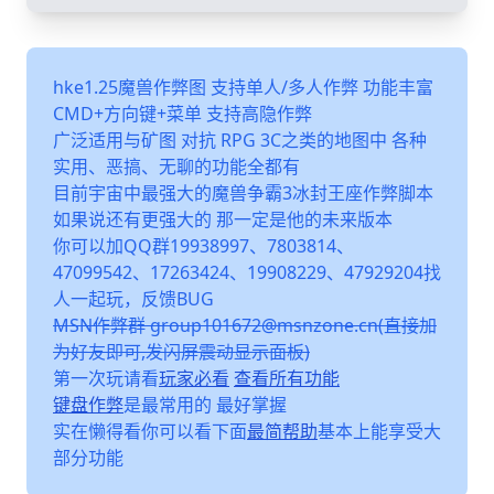
hke1.25魔兽作弊图 支持单人/多人作弊 功能丰富
CMD+方向键+菜单 支持高隐作弊
广泛适用与矿图 对抗 RPG 3C之类的地图中 各种
实用、恶搞、无聊的功能全都有
目前宇宙中最强大的魔兽争霸3冰封王座作弊脚本
如果说还有更强大的 那一定是他的未来版本
你可以加QQ群19938997、7803814、
47099542、17263424、19908229、47929204找
人一起玩，反馈BUG
MSN作弊群 group101672@msnzone.cn(直接加
为好友即可,发闪屏震动显示面板)
第一次玩请看
玩家必看
查看所有功能
键盘作弊
是最常用的 最好掌握
实在懒得看你可以看下面
最简帮助
基本上能享受大
部分功能