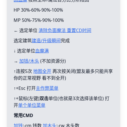
HP 30%-60%-90%-100%
MP 50%-75%-90%-100%
← 选定单位
清除负面魔法 重置CD时间
选定建筑
建造/升级瞬间
完成
↓ 选定单位
血魔满
→
加钱/木头
(不加资源分)
↑连按5次
地图全开
再次按关闭(盟友最多只能共享
你的正常视野 看不到全开)
↑+Esc 打开
主作弊菜单
↑+鼠标(左键)
双击
单位(也就是3次选择该单位) 打
开
单个单位菜单
常用CMD
加钱
:-rm 钱数
加木头
:-rw 木头数