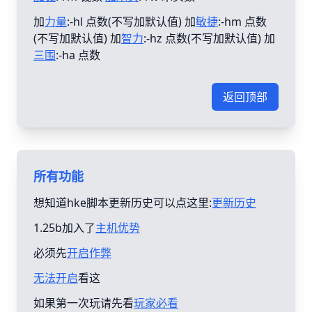
加
力量
:-hl 点数(不写加默认值) 加
敏捷
:-hm 点数
(不写加默认值) 加
智力
:-hz 点数(不写加默认值) 加
三围
:-ha 点数
返回顶部
所有功能
想知道hke脚本更新历史可以点这里:
更新历史
1.25b加入了
主机优势
必须先
开启作弊
无法开启
看这
如果第一次玩请先看
玩家必看