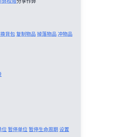
作弊权限
分享作弊
切换背包
复制物品
掉落物品
冲物品
税
单位
暂停单位
暂停生命周期
设置