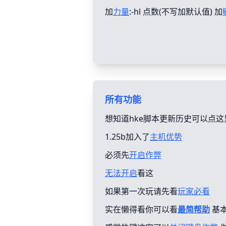
加
力量
:-hl 点数(不写加默认值) 加
所有功能
想知道hke脚本更新历史可以点这
1.25b加入了
主机优势
必须先
开启作弊
无法开启
看这
如果第一次玩请先看
玩家必看
实在懒得看你可以看
最简帮助
基