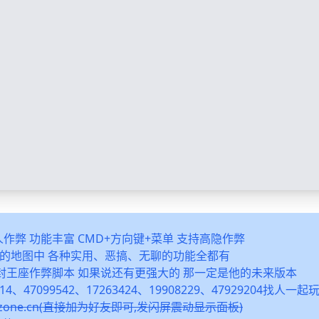
多人作弊 功能丰富 CMD+方向键+菜单 支持高隐作弊
之类的地图中 各种实用、恶搞、无聊的功能全都有
封王座作弊脚本 如果说还有更强大的 那一定是他的未来版本
14、47099542、17263424、19908229、47929204找人一
snzone.cn(直接加为好友即可,发闪屏震动显示面板)