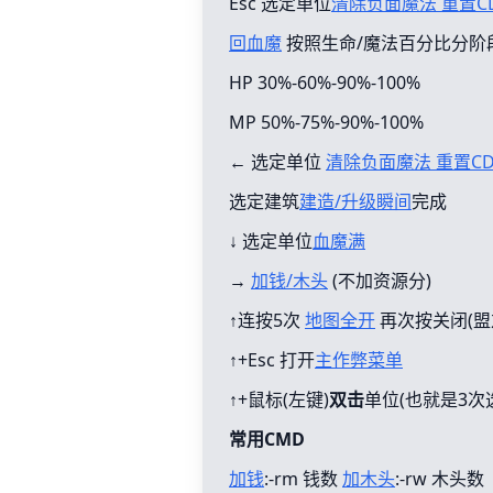
Esc 选定单位
清除负面魔法 重置C
回血魔
按照生命/魔法百分比分阶
HP 30%-60%-90%-100%
MP 50%-75%-90%-100%
← 选定单位
清除负面魔法 重置C
选定建筑
建造/升级瞬间
完成
↓ 选定单位
血魔满
→
加钱/木头
(不加资源分)
↑连按5次
地图全开
再次按关闭(盟
↑+Esc 打开
主作弊菜单
↑+鼠标(左键)
双击
单位(也就是3次
常用CMD
加钱
:-rm 钱数
加木头
:-rw 木头数