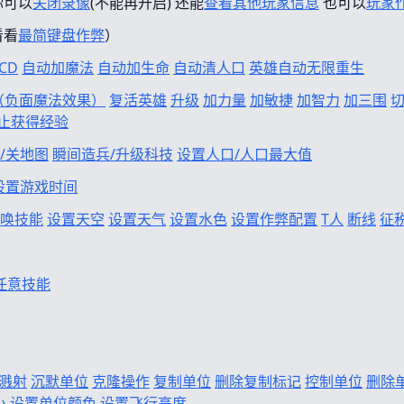
你可以
关闭录像
(不能再开启) 还能
查看其他玩家信息
也可以
玩家
看看
最简键盘作弊
）
CD
自动加魔法
自动加生命
自动清人口
英雄自动无限重生
f（负面魔法效果）
复活英雄
升级
加力量
加敏捷
加智力
加三围
止获得经验
/关地图
瞬间造兵/升级科技
设置人口/人口最大值
设置游戏时间
唤技能
设置天空
设置天气
设置水色
设置作弊配置
T人
断线
征
任意技能
溅射
沉默单位
克隆操作
复制单位
删除复制标记
控制单位
删除
小
设置单位颜色
设置飞行高度