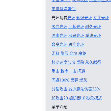
单位特殊属性:
光环请看
光环
辉煌光环
专注光环
吸血光环
荆棘光环
耐久光环
强击光环
邪恶光环
减速光环
命令光环
医疗光环
无敌
隐形
穿墙
魔免
移动速度加快
反隐
永久献祭
重击
致命一击
闪避
闪避100%
反弹
燃灰
分裂攻击
减少魔法伤害33%
加攻击20
加防御10
秒杀模式
菜单介绍: