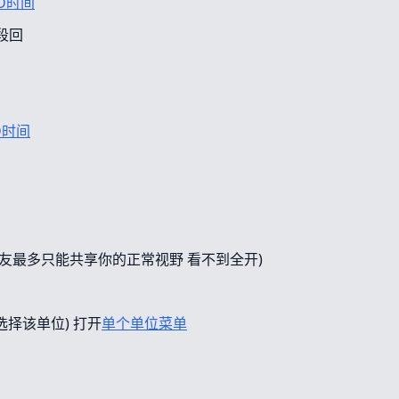
D时间
段回
D时间
友最多只能共享你的正常视野 看不到全开)
选择该单位) 打开
单个单位菜单