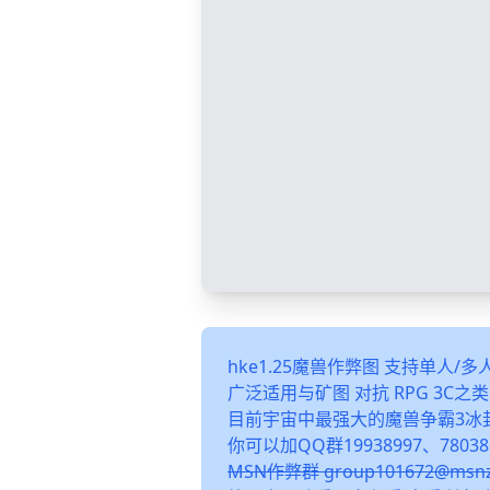
hke1.25魔兽作弊图 支持单人/
广泛适用与矿图 对抗 RPG 3C
目前宇宙中最强大的魔兽争霸3冰
你可以加QQ群19938997、78038
MSN作弊群 group101672@m