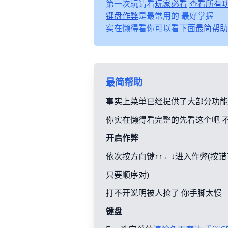
第一次玩请看
玩家必看
查看所有
键盘作弊
是最常用的 最好掌握
实在懒得看你可以看下面
最简帮助
最简帮助
事实上菜单已经提供了大部分功能
你实在懒得看完整的先看这个吧 
开启作弊
依次按方向键↑↑←↓进入作弊(按
只要顺序对)
打不开说明被人抢了 你手脚太慢
键盘