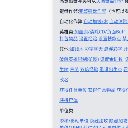
感觉热键冲突可以
关闭键盘作弊
键盘作弊:
完整键盘作弊
（也可以
自动化作弊:
自动加钱/木
自动清除
英雄类:
加血魔/清除CD/负面Buf
打包物品
设置经验
设置技能点
禁
其他:
加钱木
彩字聊天
悬浮彩字
开
破解英雄限制(矿图)
设置金矿数
生树
荒芜
双倍经验
重设出生点
召
改名
获得任意单位
获得任意物品
获得
获得尸体
单位类:
瞬移/移动单位
隐藏加攻
隐藏加攻
单位MPHP
获得农民
设置单位大