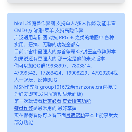
hke1.25魔兽作弊图 支持单人/多人作弊 功能丰富
CMD+方向键+菜单 支持高隐作弊
广泛适用与矿图 对抗 RPG 3C之类的地图中 各种
实用、恶搞、无聊的功能全都有
目前宇宙中最强大的魔兽争霸3冰封王座作弊脚本
如果说还有更强大的 那一定是他的未来版本
你可以加QQ群19938997、7803814、
47099542、17263424、19908229、47929204找
人一起玩，反馈BUG
MSN作弊群 group101672@msnzone.cn(直接加
为好友即可,发闪屏震动显示面板)
第一次玩请看
玩家必看
查看所有功能
键盘作弊
是最常用的 最好掌握
实在懒得看你可以看下面
最简帮助
基本上能享受大
部分功能