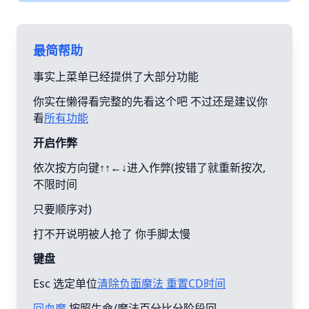
最简帮助
事实上菜单已经提供了大部分功能
你实在懒得看完整的先看这个吧 不过还是建议你
看
所有功能
开启作弊
依次按方向键↑↑←↓进入作弊(按错了就重新按次,
不限时间
只要顺序对)
打不开说明被人抢了 你手脚太慢
键盘
Esc 选定单位
清除负面魔法 重置CD时间
回血魔
按照生命/魔法百分比分阶段回