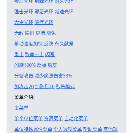
吸血光环
荆棘光环
耐久光环
强击光环
邪恶光环
减速光环
命令光环
医疗光环
无敌
隐形
穿墙
魔免
移动速度加快
反隐
永久献祭
重击
致命一击
闪避
闪避100%
反弹
燃灰
分裂攻击
减少魔法伤害33%
加攻击20
加防御10
秒杀模式
菜单介绍:
主菜单
单个单位菜单
资源菜单
自动化菜单
单位特殊属性菜单
个人选项菜单
帮助菜单
其他玩