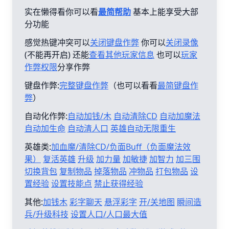
实在懒得看你可以看
最简帮助
基本上能享受大部
分功能
感觉热键冲突可以
关闭键盘作弊
你可以
关闭录像
(不能再开启) 还能
查看其他玩家信息
也可以
玩家
作弊权限
分享作弊
键盘作弊:
完整键盘作弊
（也可以看看
最简键盘作
弊
）
自动化作弊:
自动加钱/木
自动清除CD
自动加魔法
自动加生命
自动清人口
英雄自动无限重生
英雄类:
加血魔/清除CD/负面Buff（负面魔法效
果）
复活英雄
升级
加力量
加敏捷
加智力
加三围
切换背包
复制物品
掉落物品
冲物品
打包物品
设
置经验
设置技能点
禁止获得经验
其他:
加钱木
彩字聊天
悬浮彩字
开/关地图
瞬间造
兵/升级科技
设置人口/人口最大值