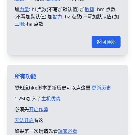
加
力量
:-hl 点数(不写加默认值) 加
敏捷
:-hm 点数
(不写加默认值) 加
智力
:-hz 点数(不写加默认值) 加
三围
:-ha 点数
返回顶部
所有功能
想知道hke脚本更新历史可以点这里:
更新历史
1.25b加入了
主机优势
必须先
开启作弊
无法开启
看这
如果第一次玩请先看
玩家必看