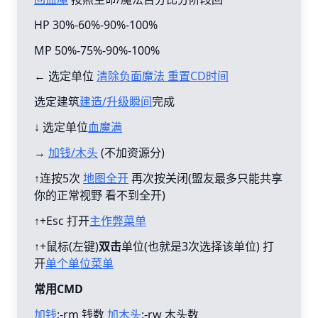
HP 30%-60%-90%-100%
MP 50%-75%-90%-100%
← 选定单位
清除负面魔法 重置CD时间
选定建筑
建造/升级瞬间
完成
↓ 选定单位
血魔满
→
加钱/木头
(不加资源分)
↑连按5次
地图全开
再次按关闭(盟友最多只能共享
你的正常视野 看不到全开)
↑+Esc 打开
主作弊菜单
↑+鼠标(左键)
双击
单位(也就是3次选择该单位) 打
开
单个单位菜单
常用CMD
加钱
:-rm 钱数
加木头
:-rw 木头数