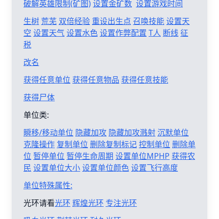
破解英雄限制(矿图)
设置金矿数
设置游戏时间
生树
荒芜
双倍经验
重设出生点
召唤技能
设置天
空
设置天气
设置水色
设置作弊配置
T人
断线
征
税
改名
获得任意单位
获得任意物品
获得任意技能
获得尸体
单位类:
瞬移/移动单位
隐藏加攻
隐藏加攻溅射
沉默单位
克隆操作
复制单位
删除复制标记
控制单位
删除单
位
暂停单位
暂停生命周期
设置单位MPHP
获得农
民
设置单位大小
设置单位颜色
设置飞行高度
单位特殊属性:
光环请看
光环
辉煌光环
专注光环