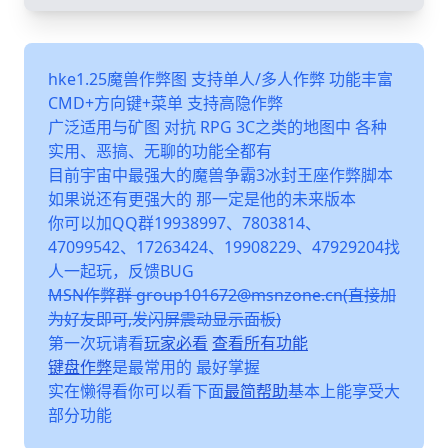
hke1.25魔兽作弊图 支持单人/多人作弊 功能丰富
CMD+方向键+菜单 支持高隐作弊
广泛适用与矿图 对抗 RPG 3C之类的地图中 各种
实用、恶搞、无聊的功能全都有
目前宇宙中最强大的魔兽争霸3冰封王座作弊脚本
如果说还有更强大的 那一定是他的未来版本
你可以加QQ群19938997、7803814、
47099542、17263424、19908229、47929204找
人一起玩，反馈BUG
MSN作弊群 group101672@msnzone.cn(直接加
为好友即可,发闪屏震动显示面板)
第一次玩请看
玩家必看
查看所有功能
键盘作弊
是最常用的 最好掌握
实在懒得看你可以看下面
最简帮助
基本上能享受大
部分功能