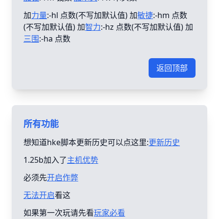
加
力量
:-hl 点数(不写加默认值) 加
敏捷
:-hm 点数
(不写加默认值) 加
智力
:-hz 点数(不写加默认值) 加
三围
:-ha 点数
返回顶部
所有功能
想知道hke脚本更新历史可以点这里:
更新历史
1.25b加入了
主机优势
必须先
开启作弊
无法开启
看这
如果第一次玩请先看
玩家必看