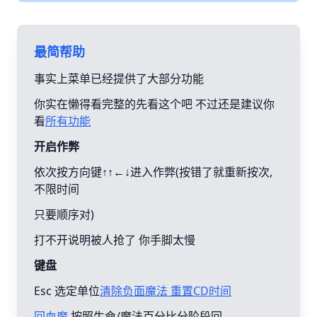
最简帮助
事实上菜单已经提供了大部分功能
你实在懒得看完整的先看这个吧 不过还是建议你
看
所有功能
开启作弊
依次按方向键↑↑←↓进入作弊(按错了就重新按次,
不限时间
只要顺序对)
打不开说明被人抢了 你手脚太慢
键盘
Esc 选定单位
清除负面魔法 重置CD时间
回血魔
按照生命/魔法百分比分阶段回