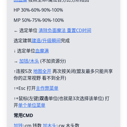
HP 30%-60%-90%-100%
MP 50%-75%-90%-100%
← 选定单位
清除负面魔法 重置CD时间
选定建筑
建造/升级瞬间
完成
↓ 选定单位
血魔满
→
加钱/木头
(不加资源分)
↑连按5次
地图全开
再次按关闭(盟友最多只能共享
你的正常视野 看不到全开)
↑+Esc 打开
主作弊菜单
↑+鼠标(左键)
双击
单位(也就是3次选择该单位) 打
开
单个单位菜单
常用CMD
加钱
:-rm 钱数
加木头
:-rw 木头数