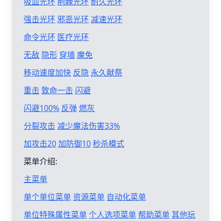
吸血光环
荆棘光环
耐久光环
强击光环
邪恶光环
减速光环
命令光环
医疗光环
无敌
隐形
穿墙
魔免
移动速度加快
反隐
永久献祭
重击
致命一击
闪避
闪避100%
反弹
燃灰
分裂攻击
减少魔法伤害33%
加攻击20
加防御10
秒杀模式
菜单介绍:
主菜单
单个单位菜单
资源菜单
自动化菜单
单位特殊属性菜单
个人选项菜单
帮助菜单
其他玩