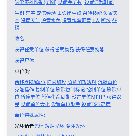
破解英雄限制(矿图)
设置金矿数
设置游戏时间
生树
荒芜
双倍经验
重设出生点
召唤技能
设置天
空
设置天气
设置水色
设置作弊配置
T人
断线
征
税
改名
获得任意单位
获得任意物品
获得任意技能
获得尸体
单位类:
瞬移/移动单位
隐藏加攻
隐藏加攻溅射
沉默单位
克隆操作
复制单位
删除复制标记
控制单位
删除单
位
暂停单位
暂停生命周期
设置单位MPHP
获得农
民
设置单位大小
设置单位颜色
设置飞行高度
单位特殊属性:
光环请看
光环
辉煌光环
专注光环