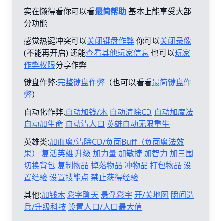
实在懒得看你可以看
最简帮助
基本上能享受大部
分功能
感觉热键冲突可以
关闭键盘作弊
你可以
关闭录像
(不能再开启) 还能
查看其他玩家信息
也可以
玩家
作弊权限
分享作弊
键盘作弊:
完整键盘作弊
（也可以看看
最简键盘作
弊
）
自动化作弊:
自动加钱/木
自动清除CD
自动加魔法
自动加生命
自动清人口
英雄自动无限重生
英雄类:
加血魔/清除CD/负面Buff（负面魔法效
果）
复活英雄
升级
加力量
加敏捷
加智力
加三围
切换背包
复制物品
掉落物品
冲物品
打包物品
设
置经验
设置技能点
禁止获得经验
其他:
加钱木
彩字聊天
悬浮彩字
开/关地图
瞬间造
兵/升级科技
设置人口/人口最大值