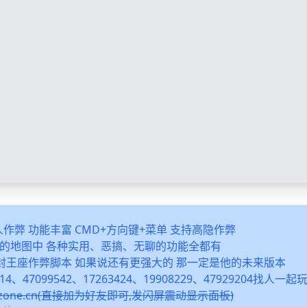
多人作弊 功能丰富 CMD+方向键+菜单 支持高隐作弊
之类的地图中 各种实用、恶搞、无聊的功能全都有
封王座作弊脚本 如果说还有更强大的 那一定是他的未来版本
14、47099542、17263424、19908229、47929204找人一
snzone.cn(直接加为好友即可,发闪屏震动显示面板)