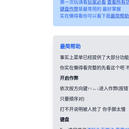
第一次玩请看
玩家必看
查看所有
键盘作弊
是最常用的 最好掌握
实在懒得看你可以看下面
最简帮助
最简帮助
事实上菜单已经提供了大部分功能
你实在懒得看完整的先看这个吧 
开启作弊
依次按方向键↑↑←↓进入作弊(按
只要顺序对)
打不开说明被人抢了 你手脚太慢
键盘