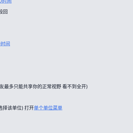
D时间
段回
D时间
友最多只能共享你的正常视野 看不到全开)
选择该单位) 打开
单个单位菜单