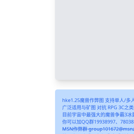
hke1.25魔兽作弊图 支持单人/
广泛适用与矿图 对抗 RPG 3C
目前宇宙中最强大的魔兽争霸3冰
你可以加QQ群19938997、78038
MSN作弊群 group101672@m