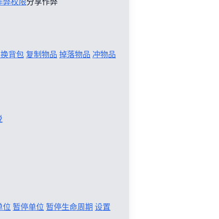
作弊权限
分享作弊
切换背包
复制物品
掉落物品
冲物品
税
单位
暂停单位
暂停生命周期
设置