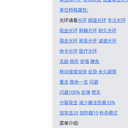
单位特殊属性:
光环请看
光环
辉煌光环
专注光环
吸血光环
荆棘光环
耐久光环
强击光环
邪恶光环
减速光环
命令光环
医疗光环
无敌
隐形
穿墙
魔免
移动速度加快
反隐
永久献祭
重击
致命一击
闪避
闪避100%
反弹
燃灰
分裂攻击
减少魔法伤害33%
加攻击20
加防御10
秒杀模式
菜单介绍: