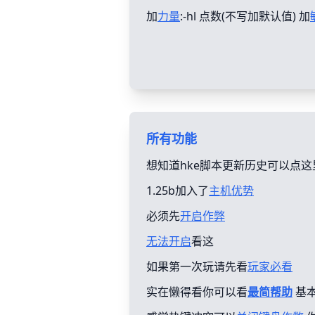
加
力量
:-hl 点数(不写加默认值) 加
所有功能
想知道hke脚本更新历史可以点这
1.25b加入了
主机优势
必须先
开启作弊
无法开启
看这
如果第一次玩请先看
玩家必看
实在懒得看你可以看
最简帮助
基