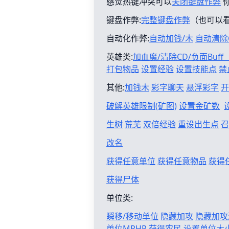
感觉热键冲突可以
关闭键盘作弊
键盘作弊:
完整键盘作弊
（也可以
自动化作弊:
自动加钱/木
自动清除
英雄类:
加血魔/清除CD/负面Buf
打包物品
设置经验
设置技能点
禁
其他:
加钱木
彩字聊天
悬浮彩字
开
破解英雄限制(矿图)
设置金矿数
生树
荒芜
双倍经验
重设出生点
召
改名
获得任意单位
获得任意物品
获得
获得尸体
单位类:
瞬移/移动单位
隐藏加攻
隐藏加攻
单位MPHP
获得农民
设置单位大