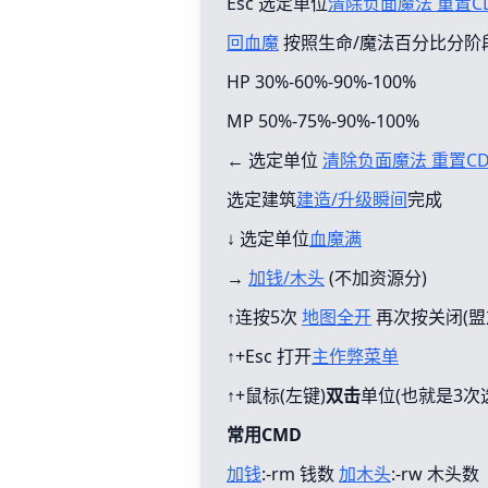
Esc 选定单位
清除负面魔法 重置C
回血魔
按照生命/魔法百分比分阶
HP 30%-60%-90%-100%
MP 50%-75%-90%-100%
← 选定单位
清除负面魔法 重置C
选定建筑
建造/升级瞬间
完成
↓ 选定单位
血魔满
→
加钱/木头
(不加资源分)
↑连按5次
地图全开
再次按关闭(盟
↑+Esc 打开
主作弊菜单
↑+鼠标(左键)
双击
单位(也就是3次
常用CMD
加钱
:-rm 钱数
加木头
:-rw 木头数