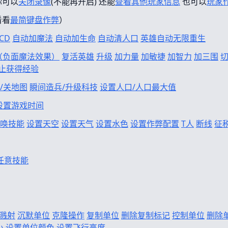
你可以
关闭录像
(不能再开启) 还能
查看其他玩家信息
也可以
玩家
看看
最简键盘作弊
）
CD
自动加魔法
自动加生命
自动清人口
英雄自动无限重生
f（负面魔法效果）
复活英雄
升级
加力量
加敏捷
加智力
加三围
止获得经验
/关地图
瞬间造兵/升级科技
设置人口/人口最大值
设置游戏时间
唤技能
设置天空
设置天气
设置水色
设置作弊配置
T人
断线
征
任意技能
溅射
沉默单位
克隆操作
复制单位
删除复制标记
控制单位
删除
小
设置单位颜色
设置飞行高度