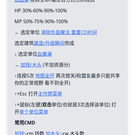
HP 30%-60%-90%-100%
MP 50%-75%-90%-100%
← 选定单位
清除负面魔法 重置CD时间
选定建筑
建造/升级瞬间
完成
↓ 选定单位
血魔满
→
加钱/木头
(不加资源分)
↑连按5次
地图全开
再次按关闭(盟友最多只能共享
你的正常视野 看不到全开)
↑+Esc 打开
主作弊菜单
↑+鼠标(左键)
双击
单位(也就是3次选择该单位) 打
开
单个单位菜单
常用CMD
加钱
:-rm 钱数
加木头
:-rw 木头数