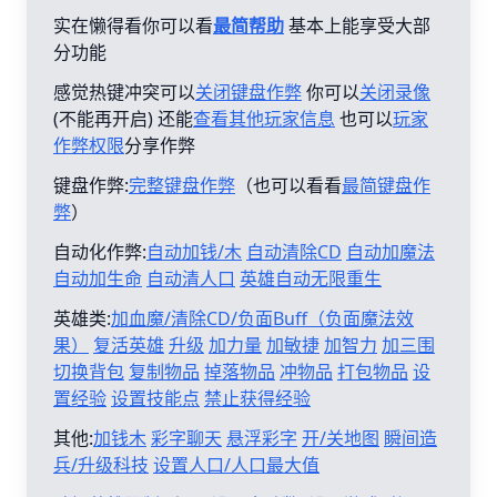
实在懒得看你可以看
最简帮助
基本上能享受大部
分功能
感觉热键冲突可以
关闭键盘作弊
你可以
关闭录像
(不能再开启) 还能
查看其他玩家信息
也可以
玩家
作弊权限
分享作弊
键盘作弊:
完整键盘作弊
（也可以看看
最简键盘作
弊
）
自动化作弊:
自动加钱/木
自动清除CD
自动加魔法
自动加生命
自动清人口
英雄自动无限重生
英雄类:
加血魔/清除CD/负面Buff（负面魔法效
果）
复活英雄
升级
加力量
加敏捷
加智力
加三围
切换背包
复制物品
掉落物品
冲物品
打包物品
设
置经验
设置技能点
禁止获得经验
其他:
加钱木
彩字聊天
悬浮彩字
开/关地图
瞬间造
兵/升级科技
设置人口/人口最大值