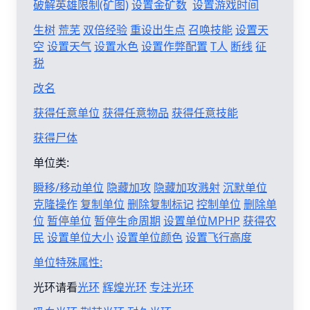
破解英雄限制(矿图)
设置金矿数
设置游戏时间
生树
荒芜
双倍经验
重设出生点
召唤技能
设置天
空
设置天气
设置水色
设置作弊配置
T人
断线
征
税
改名
获得任意单位
获得任意物品
获得任意技能
获得尸体
单位类:
瞬移/移动单位
隐藏加攻
隐藏加攻溅射
沉默单位
克隆操作
复制单位
删除复制标记
控制单位
删除单
位
暂停单位
暂停生命周期
设置单位MPHP
获得农
民
设置单位大小
设置单位颜色
设置飞行高度
单位特殊属性:
光环请看
光环
辉煌光环
专注光环