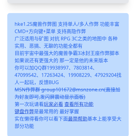
hke1.25魔兽作弊图 支持单人/多人作弊 功能丰富
CMD+方向键+菜单 支持高隐作弊
广泛适用与矿图 对抗 RPG 3C之类的地图中 各种
实用、恶搞、无聊的功能全都有
目前宇宙中最强大的魔兽争霸3冰封王座作弊脚本
如果说还有更强大的 那一定是他的未来版本
你可以加QQ群19938997、7803814、
47099542、17263424、19908229、47929204找
人一起玩，反馈BUG
MSN作弊群 group101672@msnzone.cn(直接加
为好友即可,发闪屏震动显示面板)
第一次玩请看
玩家必看
查看所有功能
键盘作弊
是最常用的 最好掌握
实在懒得看你可以看下面
最简帮助
基本上能享受大
部分功能