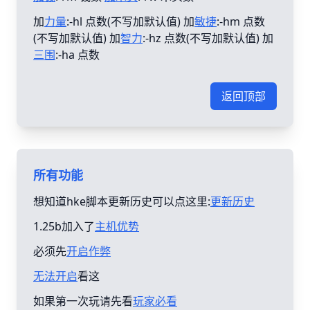
加
力量
:-hl 点数(不写加默认值) 加
敏捷
:-hm 点数
(不写加默认值) 加
智力
:-hz 点数(不写加默认值) 加
三围
:-ha 点数
返回顶部
所有功能
想知道hke脚本更新历史可以点这里:
更新历史
1.25b加入了
主机优势
必须先
开启作弊
无法开启
看这
如果第一次玩请先看
玩家必看