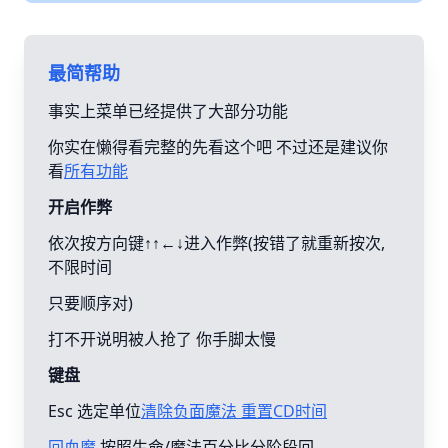
最简帮助
事实上菜单已经提供了大部分功能
你实在懒得看完整的先看这个吧 不过还是建议你
看
所有功能
开启作弊
依次按方向键↑↑←↓进入作弊(按错了就重新按次,
不限时间
只要顺序对)
打不开说明被人抢了 你手脚太慢
键盘
Esc 选定单位
清除负面魔法 重置CD时间
回血魔
按照生命/魔法百分比分阶段回