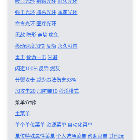
吸血光环
荆棘光环
耐久光环
强击光环
邪恶光环
减速光环
命令光环
医疗光环
无敌
隐形
穿墙
魔免
移动速度加快
反隐
永久献祭
重击
致命一击
闪避
闪避100%
反弹
燃灰
分裂攻击
减少魔法伤害33%
加攻击20
加防御10
秒杀模式
菜单介绍:
主菜单
单个单位菜单
资源菜单
自动化菜单
单位特殊属性菜单
个人选项菜单
帮助菜单
其他玩