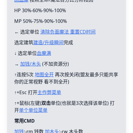
HP 30%-60%-90%-100%
MP 50%-75%-90%-100%
← 选定单位
清除负面魔法 重置CD时间
选定建筑
建造/升级瞬间
完成
↓ 选定单位
血魔满
→
加钱/木头
(不加资源分)
↑连按5次
地图全开
再次按关闭(盟友最多只能共享
你的正常视野 看不到全开)
↑+Esc 打开
主作弊菜单
↑+鼠标(左键)
双击
单位(也就是3次选择该单位) 打
开
单个单位菜单
常用CMD
加钱
:-rm 钱数
加木头
:-rw 木头数