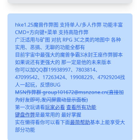
hke1.25魔兽作弊图 支持单人/多人作弊 功能丰富
CMD+方向键+菜单 支持高隐作弊
广泛适用与矿图 对抗 RPG 3C之类的地图中 各种
实用、恶搞、无聊的功能全都有
目前宇宙中最强大的魔兽争霸3冰封王座作弊脚本
如果说还有更强大的 那一定是他的未来版本
你可以加QQ群19938997、7803814、
47099542、17263424、19908229、47929204找
人一起玩，反馈BUG
MSN作弊群 group101672@msnzone.cn(直接加
为好友即可,发闪屏震动显示面板)
第一次玩请看
玩家必看
查看所有功能
键盘作弊
是最常用的 最好掌握
实在懒得看你可以看下面
最简帮助
基本上能享受大
部分功能