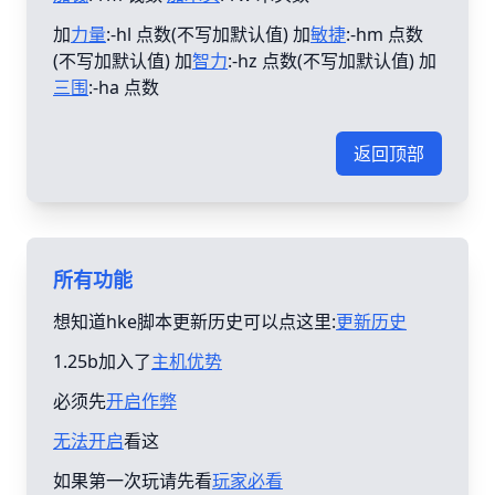
加
力量
:-hl 点数(不写加默认值) 加
敏捷
:-hm 点数
(不写加默认值) 加
智力
:-hz 点数(不写加默认值) 加
三围
:-ha 点数
返回顶部
所有功能
想知道hke脚本更新历史可以点这里:
更新历史
1.25b加入了
主机优势
必须先
开启作弊
无法开启
看这
如果第一次玩请先看
玩家必看