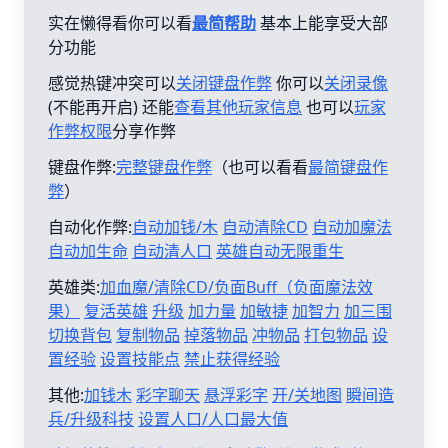
实在懒得看你可以看
最简帮助
基本上能享受大部
分功能
感觉热键冲突可以
关闭键盘作弊
你可以
关闭录像
(不能再开启) 还能
查看其他玩家信息
也可以
玩家
作弊权限
分享作弊
键盘作弊:
完整键盘作弊
（也可以看看
最简键盘作
弊
）
自动化作弊:
自动加钱/木
自动清除CD
自动加魔法
自动加生命
自动清人口
英雄自动无限重生
英雄类:
加血魔/清除CD/负面Buff（负面魔法效
果）
复活英雄
升级
加力量
加敏捷
加智力
加三围
切换背包
复制物品
掉落物品
冲物品
打包物品
设
置经验
设置技能点
禁止获得经验
其他:
加钱木
彩字聊天
悬浮彩字
开/关地图
瞬间造
兵/升级科技
设置人口/人口最大值