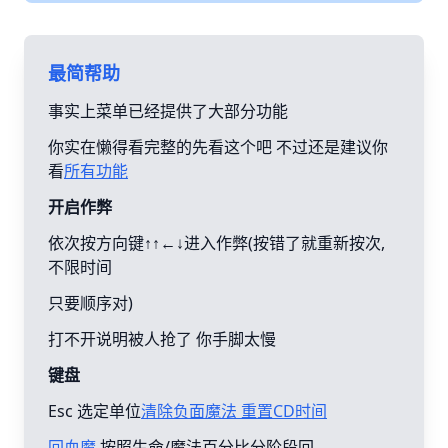
最简帮助
事实上菜单已经提供了大部分功能
你实在懒得看完整的先看这个吧 不过还是建议你
看
所有功能
开启作弊
依次按方向键↑↑←↓进入作弊(按错了就重新按次,
不限时间
只要顺序对)
打不开说明被人抢了 你手脚太慢
键盘
Esc 选定单位
清除负面魔法 重置CD时间
回血魔
按照生命/魔法百分比分阶段回