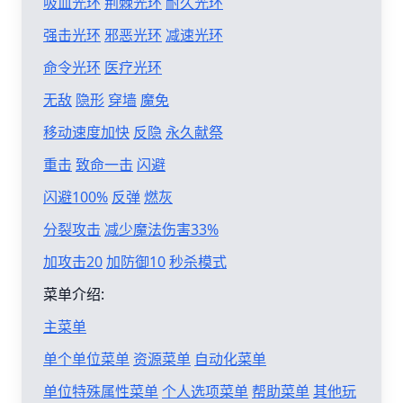
吸血光环
荆棘光环
耐久光环
强击光环
邪恶光环
减速光环
命令光环
医疗光环
无敌
隐形
穿墙
魔免
移动速度加快
反隐
永久献祭
重击
致命一击
闪避
闪避100%
反弹
燃灰
分裂攻击
减少魔法伤害33%
加攻击20
加防御10
秒杀模式
菜单介绍:
主菜单
单个单位菜单
资源菜单
自动化菜单
单位特殊属性菜单
个人选项菜单
帮助菜单
其他玩