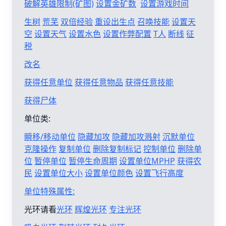
破解英雄限制(矿图)
设置金矿数
设置游戏时间
生树
荒芜
双倍经验
重设出生点
召唤技能
设置天
空
设置天气
设置水色
设置作弊配置
T人
断线
征
税
改名
获得任意单位
获得任意物品
获得任意技能
获得尸体
单位类:
瞬移/移动单位
隐藏加攻
隐藏加攻溅射
沉默单位
克隆操作
复制单位
删除复制标记
控制单位
删除单
位
暂停单位
暂停生命周期
设置单位MPHP
获得农
民
设置单位大小
设置单位颜色
设置飞行高度
单位特殊属性:
光环请看
光环
辉煌光环
专注光环