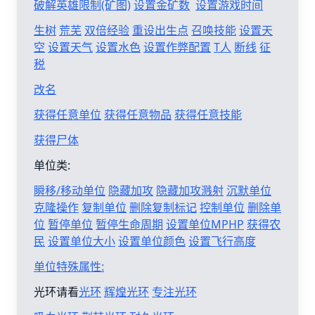
破解英雄限制(矿图)
设置金矿数
设置游戏时间
生树
荒芜
双倍经验
重设出生点
召唤技能
设置天
空
设置天气
设置水色
设置作弊配置
T人
断线
征
税
改名
获得任意单位
获得任意物品
获得任意技能
获得尸体
单位类:
瞬移/移动单位
隐藏加攻
隐藏加攻溅射
沉默单位
克隆操作
复制单位
删除复制标记
控制单位
删除单
位
暂停单位
暂停生命周期
设置单位MPHP
获得农
民
设置单位大小
设置单位颜色
设置飞行高度
单位特殊属性:
光环请看
光环
辉煌光环
专注光环