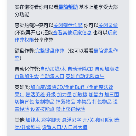
实在懒得看你可以看
最简帮助
基本上能享受大部
分功能
感觉热键冲突可以
关闭键盘作弊
你可以
关闭录像
(不能再开启) 还能
查看其他玩家信息
也可以
玩家
作弊权限
分享作弊
键盘作弊:
完整键盘作弊
（也可以看看
最简键盘作
弊
）
自动化作弊:
自动加钱/木
自动清除CD
自动加魔法
自动加生命
自动清人口
英雄自动无限重生
英雄类:
加血魔/清除CD/负面Buff（负面魔法效
果）
复活英雄
升级
加力量
加敏捷
加智力
加三围
切换背包
复制物品
掉落物品
冲物品
打包物品
设
置经验
设置技能点
禁止获得经验
其他:
加钱木
彩字聊天
悬浮彩字
开/关地图
瞬间造
兵/升级科技
设置人口/人口最大值