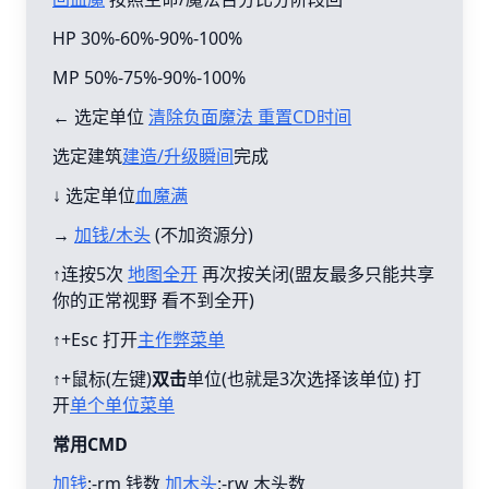
HP 30%-60%-90%-100%
MP 50%-75%-90%-100%
← 选定单位
清除负面魔法 重置CD时间
选定建筑
建造/升级瞬间
完成
↓ 选定单位
血魔满
→
加钱/木头
(不加资源分)
↑连按5次
地图全开
再次按关闭(盟友最多只能共享
你的正常视野 看不到全开)
↑+Esc 打开
主作弊菜单
↑+鼠标(左键)
双击
单位(也就是3次选择该单位) 打
开
单个单位菜单
常用CMD
加钱
:-rm 钱数
加木头
:-rw 木头数