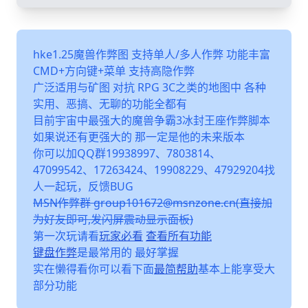
hke1.25魔兽作弊图 支持单人/多人作弊 功能丰富
CMD+方向键+菜单 支持高隐作弊
广泛适用与矿图 对抗 RPG 3C之类的地图中 各种
实用、恶搞、无聊的功能全都有
目前宇宙中最强大的魔兽争霸3冰封王座作弊脚本
如果说还有更强大的 那一定是他的未来版本
你可以加QQ群19938997、7803814、
47099542、17263424、19908229、47929204找
人一起玩，反馈BUG
MSN作弊群 group101672@msnzone.cn(直接加
为好友即可,发闪屏震动显示面板)
第一次玩请看
玩家必看
查看所有功能
键盘作弊
是最常用的 最好掌握
实在懒得看你可以看下面
最简帮助
基本上能享受大
部分功能