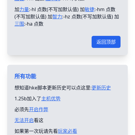
加
力量
:-hl 点数(不写加默认值) 加
敏捷
:-hm 点数
(不写加默认值) 加
智力
:-hz 点数(不写加默认值) 加
三围
:-ha 点数
返回顶部
所有功能
想知道hke脚本更新历史可以点这里:
更新历史
1.25b加入了
主机优势
必须先
开启作弊
无法开启
看这
如果第一次玩请先看
玩家必看