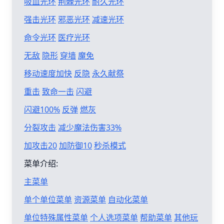
吸血光环
荆棘光环
耐久光环
强击光环
邪恶光环
减速光环
命令光环
医疗光环
无敌
隐形
穿墙
魔免
移动速度加快
反隐
永久献祭
重击
致命一击
闪避
闪避100%
反弹
燃灰
分裂攻击
减少魔法伤害33%
加攻击20
加防御10
秒杀模式
菜单介绍:
主菜单
单个单位菜单
资源菜单
自动化菜单
单位特殊属性菜单
个人选项菜单
帮助菜单
其他玩