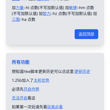
加
力量
:-hl 点数(不写加默认值) 加
敏捷
:-hm 点数
(不写加默认值) 加
智力
:-hz 点数(不写加默认值) 加
三围
:-ha 点数
返回顶部
所有功能
想知道hke脚本更新历史可以点这里:
更新历史
1.25b加入了
主机优势
必须先
开启作弊
无法开启
看这
如果第一次玩请先看
玩家必看