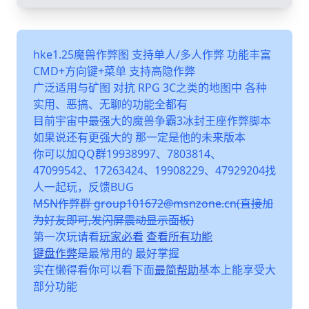
hke1.25魔兽作弊图 支持单人/多人作弊 功能丰富
CMD+方向键+菜单 支持高隐作弊
广泛适用与矿图 对抗 RPG 3C之类的地图中 各种
实用、恶搞、无聊的功能全都有
目前宇宙中最强大的魔兽争霸3冰封王座作弊脚本
如果说还有更强大的 那一定是他的未来版本
你可以加QQ群19938997、7803814、
47099542、17263424、19908229、47929204找
人一起玩，反馈BUG
MSN作弊群 group101672@msnzone.cn(直接加
为好友即可,发闪屏震动显示面板)
第一次玩请看
玩家必看
查看所有功能
键盘作弊
是最常用的 最好掌握
实在懒得看你可以看下面
最简帮助
基本上能享受大
部分功能