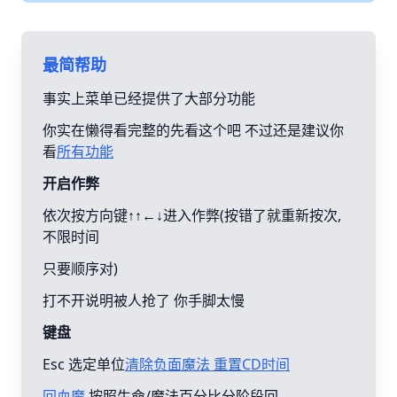
最简帮助
事实上菜单已经提供了大部分功能
你实在懒得看完整的先看这个吧 不过还是建议你
看
所有功能
开启作弊
依次按方向键↑↑←↓进入作弊(按错了就重新按次,
不限时间
只要顺序对)
打不开说明被人抢了 你手脚太慢
键盘
Esc 选定单位
清除负面魔法 重置CD时间
回血魔
按照生命/魔法百分比分阶段回