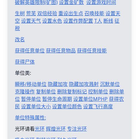
破解英雄限制(矿图)
设置金矿数
设置游戏时间
生树
荒芜
双倍经验
重设出生点
召唤技能
设置天
空
设置天气
设置水色
设置作弊配置
T人
断线
征
税
改名
获得任意单位
获得任意物品
获得任意技能
获得尸体
单位类:
瞬移/移动单位
隐藏加攻
隐藏加攻溅射
沉默单位
克隆操作
复制单位
删除复制标记
控制单位
删除单
位
暂停单位
暂停生命周期
设置单位MPHP
获得农
民
设置单位大小
设置单位颜色
设置飞行高度
单位特殊属性:
光环请看
光环
辉煌光环
专注光环