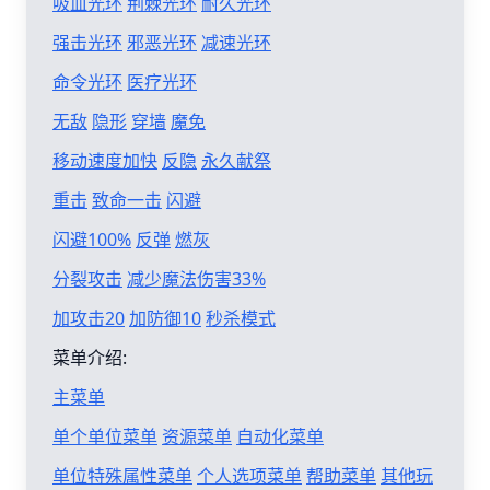
吸血光环
荆棘光环
耐久光环
强击光环
邪恶光环
减速光环
命令光环
医疗光环
无敌
隐形
穿墙
魔免
移动速度加快
反隐
永久献祭
重击
致命一击
闪避
闪避100%
反弹
燃灰
分裂攻击
减少魔法伤害33%
加攻击20
加防御10
秒杀模式
菜单介绍:
主菜单
单个单位菜单
资源菜单
自动化菜单
单位特殊属性菜单
个人选项菜单
帮助菜单
其他玩