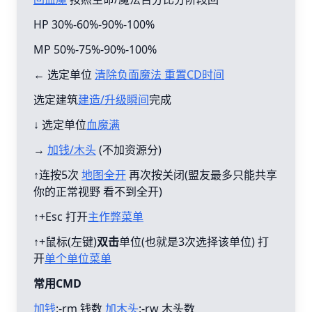
HP 30%-60%-90%-100%
MP 50%-75%-90%-100%
← 选定单位
清除负面魔法 重置CD时间
选定建筑
建造/升级瞬间
完成
↓ 选定单位
血魔满
→
加钱/木头
(不加资源分)
↑连按5次
地图全开
再次按关闭(盟友最多只能共享
你的正常视野 看不到全开)
↑+Esc 打开
主作弊菜单
↑+鼠标(左键)
双击
单位(也就是3次选择该单位) 打
开
单个单位菜单
常用CMD
加钱
:-rm 钱数
加木头
:-rw 木头数