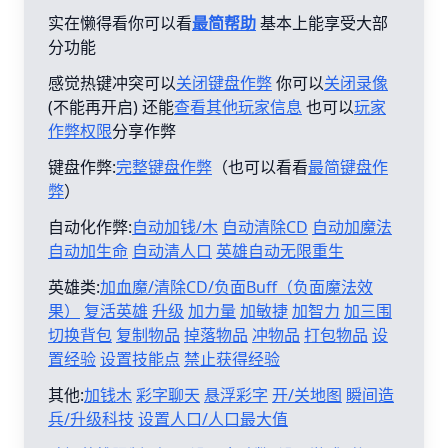
实在懒得看你可以看
最简帮助
基本上能享受大部
分功能
感觉热键冲突可以
关闭键盘作弊
你可以
关闭录像
(不能再开启) 还能
查看其他玩家信息
也可以
玩家
作弊权限
分享作弊
键盘作弊:
完整键盘作弊
（也可以看看
最简键盘作
弊
）
自动化作弊:
自动加钱/木
自动清除CD
自动加魔法
自动加生命
自动清人口
英雄自动无限重生
英雄类:
加血魔/清除CD/负面Buff（负面魔法效
果）
复活英雄
升级
加力量
加敏捷
加智力
加三围
切换背包
复制物品
掉落物品
冲物品
打包物品
设
置经验
设置技能点
禁止获得经验
其他:
加钱木
彩字聊天
悬浮彩字
开/关地图
瞬间造
兵/升级科技
设置人口/人口最大值