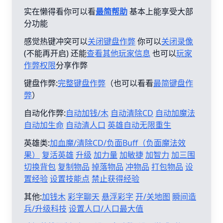
实在懒得看你可以看
最简帮助
基本上能享受大部
分功能
感觉热键冲突可以
关闭键盘作弊
你可以
关闭录像
(不能再开启) 还能
查看其他玩家信息
也可以
玩家
作弊权限
分享作弊
键盘作弊:
完整键盘作弊
（也可以看看
最简键盘作
弊
）
自动化作弊:
自动加钱/木
自动清除CD
自动加魔法
自动加生命
自动清人口
英雄自动无限重生
英雄类:
加血魔/清除CD/负面Buff（负面魔法效
果）
复活英雄
升级
加力量
加敏捷
加智力
加三围
切换背包
复制物品
掉落物品
冲物品
打包物品
设
置经验
设置技能点
禁止获得经验
其他:
加钱木
彩字聊天
悬浮彩字
开/关地图
瞬间造
兵/升级科技
设置人口/人口最大值