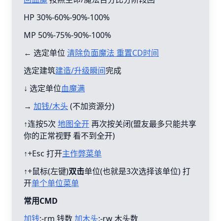
HP 30%-60%-90%-100%
MP 50%-75%-90%-100%
← 选定单位
清除负面魔法 重置CD时间
选定建筑
建造/升级瞬间
完成
↓ 选定单位
血魔满
→
加钱/木头
(不加资源分)
↑连按5次
地图全开
再次按关闭(盟友最多只能共享
你的正常视野 看不到全开)
↑+Esc 打开
主作弊菜单
↑+鼠标(左键)
双击
单位(也就是3次选择该单位) 打
开
单个单位菜单
常用CMD
加钱
:-rm 钱数
加木头
:-rw 木头数