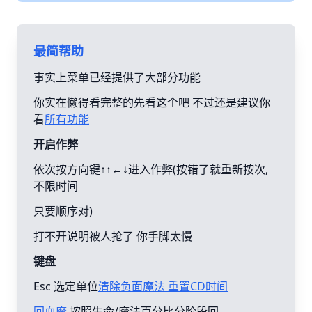
最简帮助
事实上菜单已经提供了大部分功能
你实在懒得看完整的先看这个吧 不过还是建议你
看
所有功能
开启作弊
依次按方向键↑↑←↓进入作弊(按错了就重新按次,
不限时间
只要顺序对)
打不开说明被人抢了 你手脚太慢
键盘
Esc 选定单位
清除负面魔法 重置CD时间
回血魔
按照生命/魔法百分比分阶段回