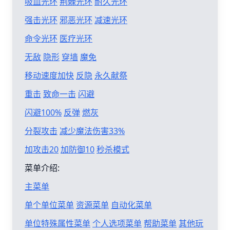
吸血光环
荆棘光环
耐久光环
强击光环
邪恶光环
减速光环
命令光环
医疗光环
无敌
隐形
穿墙
魔免
移动速度加快
反隐
永久献祭
重击
致命一击
闪避
闪避100%
反弹
燃灰
分裂攻击
减少魔法伤害33%
加攻击20
加防御10
秒杀模式
菜单介绍:
主菜单
单个单位菜单
资源菜单
自动化菜单
单位特殊属性菜单
个人选项菜单
帮助菜单
其他玩