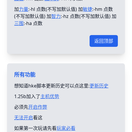
加
力量
:-hl 点数(不写加默认值) 加
敏捷
:-hm 点数
(不写加默认值) 加
智力
:-hz 点数(不写加默认值) 加
三围
:-ha 点数
返回顶部
所有功能
想知道hke脚本更新历史可以点这里:
更新历史
1.25b加入了
主机优势
必须先
开启作弊
无法开启
看这
如果第一次玩请先看
玩家必看