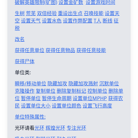
破解英雄限制(矿图)
设置金矿数
设置游戏时间
生树
荒芜
双倍经验
重设出生点
召唤技能
设置天
空
设置天气
设置水色
设置作弊配置
T人
断线
征
税
改名
获得任意单位
获得任意物品
获得任意技能
获得尸体
单位类:
瞬移/移动单位
隐藏加攻
隐藏加攻溅射
沉默单位
克隆操作
复制单位
删除复制标记
控制单位
删除单
位
暂停单位
暂停生命周期
设置单位MPHP
获得农
民
设置单位大小
设置单位颜色
设置飞行高度
单位特殊属性:
光环请看
光环
辉煌光环
专注光环