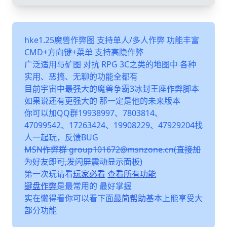
hke1.25魔兽作弊图 支持单人/多人作弊 功能丰富
CMD+方向键+菜单 支持高隐作弊
广泛适用与矿图 对抗 RPG 3C之类的地图中 各种
实用、恶搞、无聊的功能全都有
目前宇宙中最强大的魔兽争霸3冰封王座作弊脚本
如果说还有更强大的 那一定是他的未来版本
你可以加QQ群19938997、7803814、
47099542、17263424、19908229、47929204找
人一起玩，反馈BUG
MSN作弊群 group101672@msnzone.cn(直接加
为好友即可,发闪屏震动显示面板)
第一次玩请看
玩家必看
查看所有功能
键盘作弊
是最常用的 最好掌握
实在懒得看你可以看下面
最简帮助
基本上能享受大
部分功能