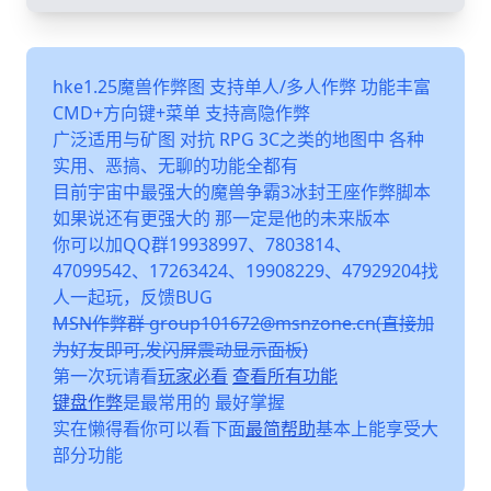
hke1.25魔兽作弊图 支持单人/多人作弊 功能丰富
CMD+方向键+菜单 支持高隐作弊
广泛适用与矿图 对抗 RPG 3C之类的地图中 各种
实用、恶搞、无聊的功能全都有
目前宇宙中最强大的魔兽争霸3冰封王座作弊脚本
如果说还有更强大的 那一定是他的未来版本
你可以加QQ群19938997、7803814、
47099542、17263424、19908229、47929204找
人一起玩，反馈BUG
MSN作弊群 group101672@msnzone.cn(直接加
为好友即可,发闪屏震动显示面板)
第一次玩请看
玩家必看
查看所有功能
键盘作弊
是最常用的 最好掌握
实在懒得看你可以看下面
最简帮助
基本上能享受大
部分功能