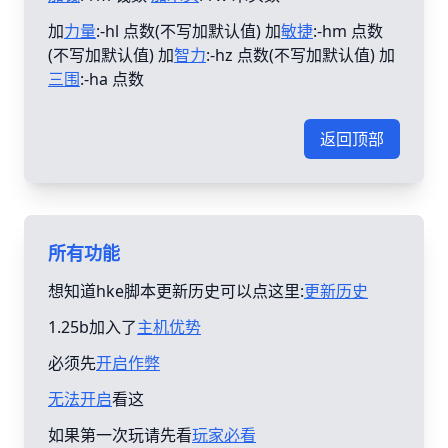
加
力量
:-hl 点数(不写加默认值) 加
敏捷
:-hm 点数
(不写加默认值) 加
智力
:-hz 点数(不写加默认值) 加
三围
:-ha 点数
返回顶部
所有功能
想知道hke脚本更新历史可以点这里:
更新历史
1.25b加入了
主机优势
必须先
开启作弊
无法开启
看这
如果第一次玩请先看
玩家必看