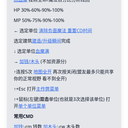
HP 30%-60%-90%-100%
MP 50%-75%-90%-100%
← 选定单位
清除负面魔法 重置CD时间
选定建筑
建造/升级瞬间
完成
↓ 选定单位
血魔满
→
加钱/木头
(不加资源分)
↑连按5次
地图全开
再次按关闭(盟友最多只能共享
你的正常视野 看不到全开)
↑+Esc 打开
主作弊菜单
↑+鼠标(左键)
双击
单位(也就是3次选择该单位) 打
开
单个单位菜单
常用CMD
加钱
:-rm 钱数
加木头
:-rw 木头数