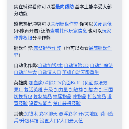
实在懒得看你可以看
最简帮助
基本上能享受大部
分功能
感觉热键冲突可以
关闭键盘作弊
你可以
关闭录像
(不能再开启) 还能
查看其他玩家信息
也可以
玩家
作弊权限
分享作弊
键盘作弊:
完整键盘作弊
（也可以看看
最简键盘作
弊
）
自动化作弊:
自动加钱/木
自动清除CD
自动加魔法
自动加生命
自动清人口
英雄自动无限重生
英雄类:
加血魔/清除CD/负面Buff（负面魔法效
果）
复活英雄
升级
加力量
加敏捷
加智力
加三围
切换背包
复制物品
掉落物品
冲物品
打包物品
设
置经验
设置技能点
禁止获得经验
其他:
加钱木
彩字聊天
悬浮彩字
开/关地图
瞬间造
兵/升级科技
设置人口/人口最大值