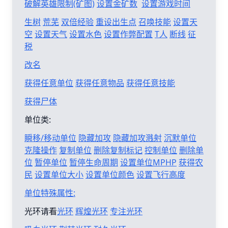
破解英雄限制(矿图)
设置金矿数
设置游戏时间
生树
荒芜
双倍经验
重设出生点
召唤技能
设置天
空
设置天气
设置水色
设置作弊配置
T人
断线
征
税
改名
获得任意单位
获得任意物品
获得任意技能
获得尸体
单位类:
瞬移/移动单位
隐藏加攻
隐藏加攻溅射
沉默单位
克隆操作
复制单位
删除复制标记
控制单位
删除单
位
暂停单位
暂停生命周期
设置单位MPHP
获得农
民
设置单位大小
设置单位颜色
设置飞行高度
单位特殊属性:
光环请看
光环
辉煌光环
专注光环