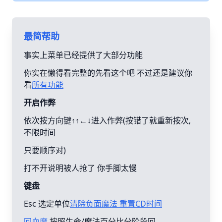
最简帮助
事实上菜单已经提供了大部分功能
你实在懒得看完整的先看这个吧 不过还是建议你
看
所有功能
开启作弊
依次按方向键↑↑←↓进入作弊(按错了就重新按次,
不限时间
只要顺序对)
打不开说明被人抢了 你手脚太慢
键盘
Esc 选定单位
清除负面魔法 重置CD时间
回血魔
按照生命/魔法百分比分阶段回