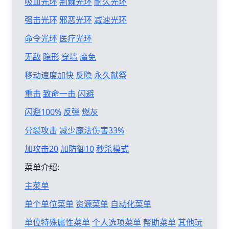
吸血光环
荆棘光环
耐久光环
强击光环
邪恶光环
减速光环
命令光环
医疗光环
无敌
隐形
穿墙
魔免
移动速度加快
反隐
永久献祭
重击
致命一击
闪避
闪避100%
反弹
燃灰
分裂攻击
减少魔法伤害33%
加攻击20
加防御10
秒杀模式
菜单介绍:
主菜单
单个单位菜单
资源菜单
自动化菜单
单位特殊属性菜单
个人选项菜单
帮助菜单
其他玩