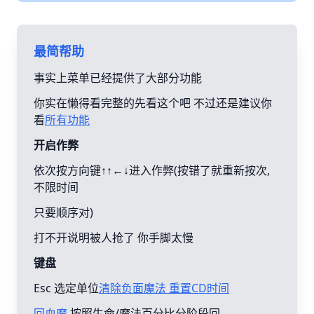
最简帮助
事实上菜单已经提供了大部分功能
你实在懒得看完整的先看这个吧 不过还是建议你
看
所有功能
开启作弊
依次按方向键↑↑←↓进入作弊(按错了就重新按次,
不限时间
只要顺序对)
打不开说明被人抢了 你手脚太慢
键盘
Esc 选定单位
清除负面魔法 重置CD时间
回血魔
按照生命/魔法百分比分阶段回