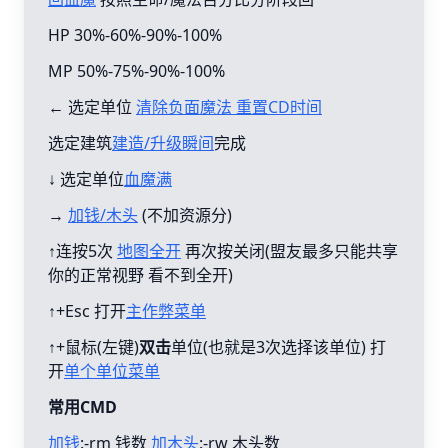
HP 30%-60%-90%-100%
MP 50%-75%-90%-100%
← 选定单位
清除负面魔法 重置CD时间
选定建筑
建造/升级瞬间
完成
↓ 选定单位
血魔满
→
加钱/木头
(不加资源分)
↑连按5次
地图全开
再次按关闭(盟友最多只能共享
你的正常视野 看不到全开)
↑+Esc 打开
主作弊菜单
↑+鼠标(左键)
双击
单位(也就是3次选择该单位) 打
开
单个单位菜单
常用CMD
加钱
:-rm 钱数
加木头
:-rw 木头数