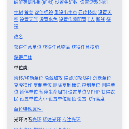
破解英雄限制(矿图)
设置金矿数
设置游戏时间
生树
荒芜
双倍经验
重设出生点
召唤技能
设置天
空
设置天气
设置水色
设置作弊配置
T人
断线
征
税
改名
获得任意单位
获得任意物品
获得任意技能
获得尸体
单位类:
瞬移/移动单位
隐藏加攻
隐藏加攻溅射
沉默单位
克隆操作
复制单位
删除复制标记
控制单位
删除单
位
暂停单位
暂停生命周期
设置单位MPHP
获得农
民
设置单位大小
设置单位颜色
设置飞行高度
单位特殊属性:
光环请看
光环
辉煌光环
专注光环