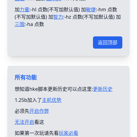
加
力量
:-hl 点数(不写加默认值) 加
敏捷
:-hm 点数
(不写加默认值) 加
智力
:-hz 点数(不写加默认值) 加
三围
:-ha 点数
返回顶部
所有功能
想知道hke脚本更新历史可以点这里:
更新历史
1.25b加入了
主机优势
必须先
开启作弊
无法开启
看这
如果第一次玩请先看
玩家必看