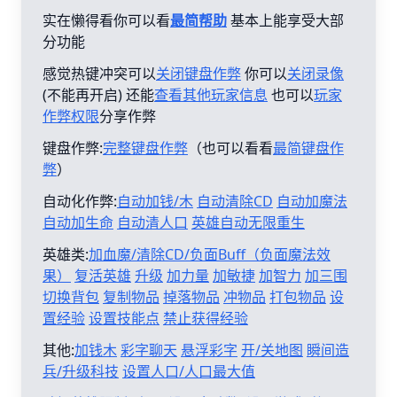
实在懒得看你可以看
最简帮助
基本上能享受大部
分功能
感觉热键冲突可以
关闭键盘作弊
你可以
关闭录像
(不能再开启) 还能
查看其他玩家信息
也可以
玩家
作弊权限
分享作弊
键盘作弊:
完整键盘作弊
（也可以看看
最简键盘作
弊
）
自动化作弊:
自动加钱/木
自动清除CD
自动加魔法
自动加生命
自动清人口
英雄自动无限重生
英雄类:
加血魔/清除CD/负面Buff（负面魔法效
果）
复活英雄
升级
加力量
加敏捷
加智力
加三围
切换背包
复制物品
掉落物品
冲物品
打包物品
设
置经验
设置技能点
禁止获得经验
其他:
加钱木
彩字聊天
悬浮彩字
开/关地图
瞬间造
兵/升级科技
设置人口/人口最大值