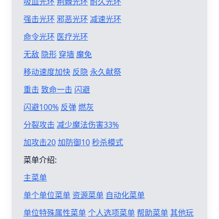
吸血光环
荆棘光环
耐久光环
强击光环
邪恶光环
减速光环
命令光环
医疗光环
无敌
隐形
穿墙
魔免
移动速度加快
反隐
永久献祭
重击
致命一击
闪避
闪避100%
反弹
燃灰
分裂攻击
减少魔法伤害33%
加攻击20
加防御10
秒杀模式
菜单介绍:
主菜单
单个单位菜单
资源菜单
自动化菜单
单位特殊属性菜单
个人选项菜单
帮助菜单
其他玩