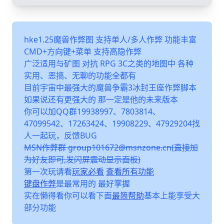
hke1.25魔兽作弊图 支持单人/多人作弊 功能丰富
CMD+方向键+菜单 支持高隐作弊
广泛适用与矿图 对抗 RPG 3C之类的地图中 各种
实用、恶搞、无聊的功能全都有
目前宇宙中最强大的魔兽争霸3冰封王座作弊脚本
如果说还有更强大的 那一定是他的未来版本
你可以加QQ群19938997、7803814、
47099542、17263424、19908229、47929204找
人一起玩，反馈BUG
MSN作弊群 group101672@msnzone.cn(直接加
为好友即可,发闪屏震动显示面板)
第一次玩请看
玩家必看
查看所有功能
键盘作弊
是最常用的 最好掌握
实在懒得看你可以看下面
最简帮助
基本上能享受大
部分功能