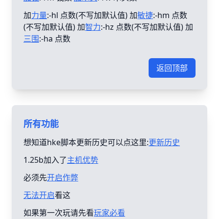
加
力量
:-hl 点数(不写加默认值) 加
敏捷
:-hm 点数
(不写加默认值) 加
智力
:-hz 点数(不写加默认值) 加
三围
:-ha 点数
返回顶部
所有功能
想知道hke脚本更新历史可以点这里:
更新历史
1.25b加入了
主机优势
必须先
开启作弊
无法开启
看这
如果第一次玩请先看
玩家必看