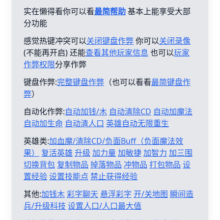
实在懒得看你可以看
最简帮助
基本上能享受大部
分功能
感觉热键冲突可以
关闭键盘作弊
你可以
关闭录像
(不能再开启) 还能
查看其他玩家信息
也可以
玩家
作弊权限
分享作弊
键盘作弊:
完整键盘作弊
（也可以看看
最简键盘作
弊
）
自动化作弊:
自动加钱/木
自动清除CD
自动加魔法
自动加生命
自动清人口
英雄自动无限重生
英雄类:
加血魔/清除CD/负面Buff（负面魔法效
果）
复活英雄
升级
加力量
加敏捷
加智力
加三围
切换背包
复制物品
掉落物品
冲物品
打包物品
设
置经验
设置技能点
禁止获得经验
其他:
加钱木
彩字聊天
悬浮彩字
开/关地图
瞬间造
兵/升级科技
设置人口/人口最大值