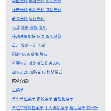
吸血光环
荆棘光环
耐久光环
强击光环
邪恶光环
减速光环
命令光环
医疗光环
无敌
隐形
穿墙
魔免
移动速度加快
反隐
永久献祭
重击
致命一击
闪避
闪避100%
反弹
燃灰
分裂攻击
减少魔法伤害33%
加攻击20
加防御10
秒杀模式
菜单介绍:
主菜单
单个单位菜单
资源菜单
自动化菜单
单位特殊属性菜单
个人选项菜单
帮助菜单
其他玩