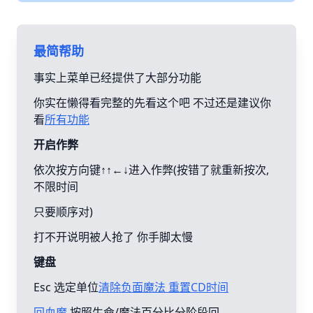
最简帮助
事实上菜单已经提供了大部分功能
你实在懒得看完整的先看这个吧 不过还是建议你
看
所有功能
开启作弊
依次按方向键↑↑←↓进入作弊(按错了就重新按次,
不限时间
只要顺序对)
打不开说明被人抢了 你手脚太慢
键盘
Esc 选定单位
清除负面魔法 重置CD时间
回血魔
按照生命/魔法百分比分阶段回