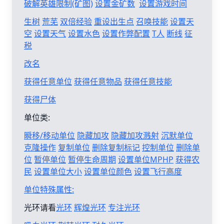
破解英雄限制(矿图)
设置金矿数
设置游戏时间
生树
荒芜
双倍经验
重设出生点
召唤技能
设置天
空
设置天气
设置水色
设置作弊配置
T人
断线
征
税
改名
获得任意单位
获得任意物品
获得任意技能
获得尸体
单位类:
瞬移/移动单位
隐藏加攻
隐藏加攻溅射
沉默单位
克隆操作
复制单位
删除复制标记
控制单位
删除单
位
暂停单位
暂停生命周期
设置单位MPHP
获得农
民
设置单位大小
设置单位颜色
设置飞行高度
单位特殊属性:
光环请看
光环
辉煌光环
专注光环