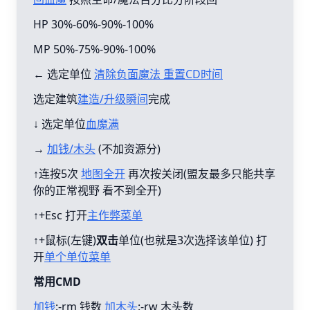
HP 30%-60%-90%-100%
MP 50%-75%-90%-100%
← 选定单位
清除负面魔法 重置CD时间
选定建筑
建造/升级瞬间
完成
↓ 选定单位
血魔满
→
加钱/木头
(不加资源分)
↑连按5次
地图全开
再次按关闭(盟友最多只能共享
你的正常视野 看不到全开)
↑+Esc 打开
主作弊菜单
↑+鼠标(左键)
双击
单位(也就是3次选择该单位) 打
开
单个单位菜单
常用CMD
加钱
:-rm 钱数
加木头
:-rw 木头数