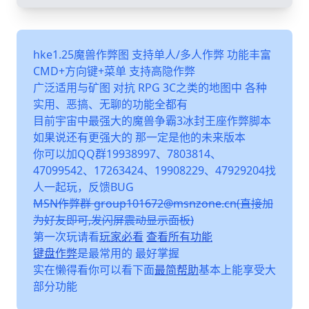
hke1.25魔兽作弊图 支持单人/多人作弊 功能丰富
CMD+方向键+菜单 支持高隐作弊
广泛适用与矿图 对抗 RPG 3C之类的地图中 各种
实用、恶搞、无聊的功能全都有
目前宇宙中最强大的魔兽争霸3冰封王座作弊脚本
如果说还有更强大的 那一定是他的未来版本
你可以加QQ群19938997、7803814、
47099542、17263424、19908229、47929204找
人一起玩，反馈BUG
MSN作弊群 group101672@msnzone.cn(直接加
为好友即可,发闪屏震动显示面板)
第一次玩请看
玩家必看
查看所有功能
键盘作弊
是最常用的 最好掌握
实在懒得看你可以看下面
最简帮助
基本上能享受大
部分功能