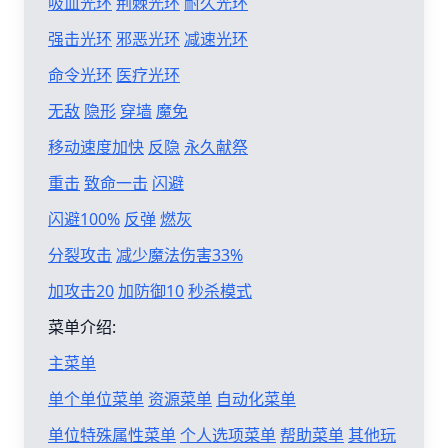
吸血光环
荆棘光环
耐久光环
强击光环
邪恶光环
减速光环
命令光环
医疗光环
无敌
隐形
穿墙
魔免
移动速度加快
反隐
永久献祭
重击
致命一击
闪避
闪避100%
反弹
燃灰
分裂攻击
减少魔法伤害33%
加攻击20
加防御10
秒杀模式
菜单介绍:
主菜单
单个单位菜单
资源菜单
自动化菜单
单位特殊属性菜单
个人选项菜单
帮助菜单
其他玩