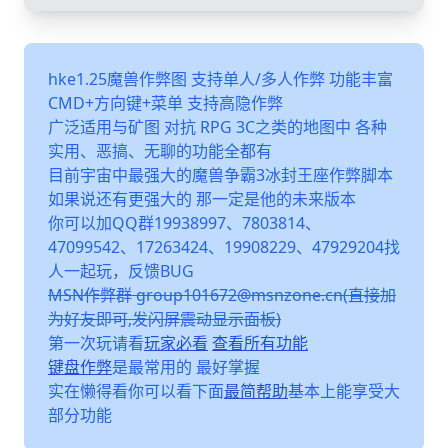
hke1.25魔兽作弊图 支持单人/多人作弊 功能丰富
CMD+方向键+菜单 支持高隐作弊
广泛适用与矿图 对抗 RPG 3C之类的地图中 各种
实用、恶搞、无聊的功能全都有
目前宇宙中最强大的魔兽争霸3冰封王座作弊脚本
如果说还有更强大的 那一定是他的未来版本
你可以加QQ群19938997、7803814、
47099542、17263424、19908229、47929204找
人一起玩，反馈BUG
MSN作弊群 group101672@msnzone.cn(直接加
为好友即可,发闪屏震动显示面板)
第一次玩请看
玩家必看
查看所有功能
键盘作弊
是最常用的 最好掌握
实在懒得看你可以看下面
最简帮助
基本上能享受大
部分功能