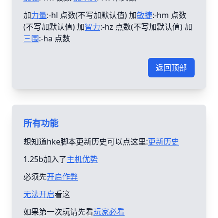
加
力量
:-hl 点数(不写加默认值) 加
敏捷
:-hm 点数
(不写加默认值) 加
智力
:-hz 点数(不写加默认值) 加
三围
:-ha 点数
返回顶部
所有功能
想知道hke脚本更新历史可以点这里:
更新历史
1.25b加入了
主机优势
必须先
开启作弊
无法开启
看这
如果第一次玩请先看
玩家必看