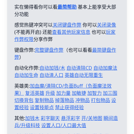
实在懒得看你可以看
最简帮助
基本上能享受大部
分功能
感觉热键冲突可以
关闭键盘作弊
你可以
关闭录像
(不能再开启) 还能
查看其他玩家信息
也可以
玩家
作弊权限
分享作弊
键盘作弊:
完整键盘作弊
（也可以看看
最简键盘作
弊
）
自动化作弊:
自动加钱/木
自动清除CD
自动加魔法
自动加生命
自动清人口
英雄自动无限重生
英雄类:
加血魔/清除CD/负面Buff（负面魔法效
果）
复活英雄
升级
加力量
加敏捷
加智力
加三围
切换背包
复制物品
掉落物品
冲物品
打包物品
设
置经验
设置技能点
禁止获得经验
其他:
加钱木
彩字聊天
悬浮彩字
开/关地图
瞬间造
兵/升级科技
设置人口/人口最大值