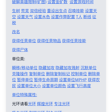
破解英雄限制(矿图)
设置金矿数
设置游戏时间
生树
荒芜
双倍经验
重设出生点
召唤技能
设置天
空
设置天气
设置水色
设置作弊配置
T人
断线
征
税
改名
获得任意单位
获得任意物品
获得任意技能
获得尸体
单位类:
瞬移/移动单位
隐藏加攻
隐藏加攻溅射
沉默单位
克隆操作
复制单位
删除复制标记
控制单位
删除单
位
暂停单位
暂停生命周期
设置单位MPHP
获得农
民
设置单位大小
设置单位颜色
设置飞行高度
单位特殊属性:
光环请看
光环
辉煌光环
专注光环