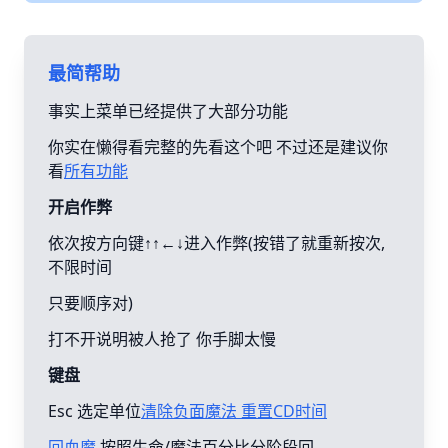
最简帮助
事实上菜单已经提供了大部分功能
你实在懒得看完整的先看这个吧 不过还是建议你
看
所有功能
开启作弊
依次按方向键↑↑←↓进入作弊(按错了就重新按次,
不限时间
只要顺序对)
打不开说明被人抢了 你手脚太慢
键盘
Esc 选定单位
清除负面魔法 重置CD时间
回血魔
按照生命/魔法百分比分阶段回