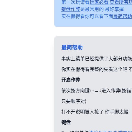
第一次玩请看
玩家必看
查看所有
键盘作弊
是最常用的 最好掌握
实在懒得看你可以看下面
最简帮助
最简帮助
事实上菜单已经提供了大部分功能
你实在懒得看完整的先看这个吧 
开启作弊
依次按方向键↑↑←↓进入作弊(按
只要顺序对)
打不开说明被人抢了 你手脚太慢
键盘