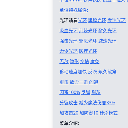
单位特殊属性:
光环请看
光环
辉煌光环
专注光环
吸血光环
荆棘光环
耐久光环
强击光环
邪恶光环
减速光环
命令光环
医疗光环
无敌
隐形
穿墙
魔免
移动速度加快
反隐
永久献祭
重击
致命一击
闪避
闪避100%
反弹
燃灰
分裂攻击
减少魔法伤害33%
加攻击20
加防御10
秒杀模式
菜单介绍: