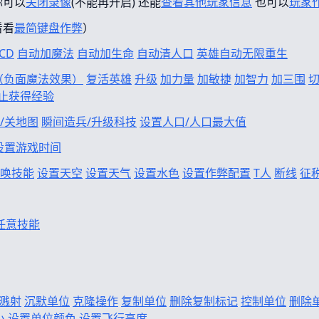
你可以
关闭录像
(不能再开启) 还能
查看其他玩家信息
也可以
玩家
看看
最简键盘作弊
）
CD
自动加魔法
自动加生命
自动清人口
英雄自动无限重生
f（负面魔法效果）
复活英雄
升级
加力量
加敏捷
加智力
加三围
止获得经验
/关地图
瞬间造兵/升级科技
设置人口/人口最大值
设置游戏时间
唤技能
设置天空
设置天气
设置水色
设置作弊配置
T人
断线
征
任意技能
溅射
沉默单位
克隆操作
复制单位
删除复制标记
控制单位
删除
小
设置单位颜色
设置飞行高度