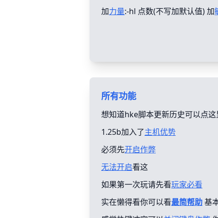
加
力量
:-hl 点数(不写加默认值) 加
所有功能
想知道hke脚本更新历史可以点这
1.25b加入了
主机优势
必须先
开启作弊
无法开启
看这
如果第一次玩请先看
玩家必看
实在懒得看你可以看
最简帮助
基