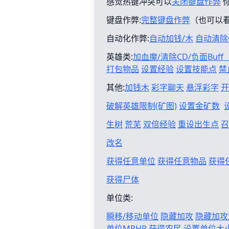
感觉热键冲突可以
关闭键盘作弊
键盘作弊:
完整键盘作弊
（也可以
自动化作弊:
自动加钱/木
自动清除
英雄类:
加血魔/清除CD/负面Buf
打包物品
设置经验
设置技能点
禁
其他:
加钱木
彩字聊天
悬浮彩字
开
破解英雄限制(矿图)
设置金矿数
生树
荒芜
双倍经验
重设出生点
召
改名
获得任意单位
获得任意物品
获得
获得尸体
单位类:
瞬移/移动单位
隐藏加攻
隐藏加攻
单位MPHP
获得农民
设置单位大