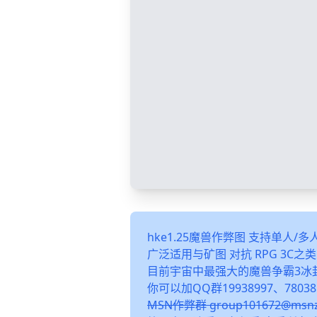
hke1.25魔兽作弊图 支持单人/
广泛适用与矿图 对抗 RPG 3C
目前宇宙中最强大的魔兽争霸3冰
你可以加QQ群19938997、78038
MSN作弊群 group101672@m