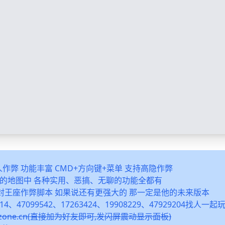
多人作弊 功能丰富 CMD+方向键+菜单 支持高隐作弊
之类的地图中 各种实用、恶搞、无聊的功能全都有
封王座作弊脚本 如果说还有更强大的 那一定是他的未来版本
14、47099542、17263424、19908229、47929204找人一
snzone.cn(直接加为好友即可,发闪屏震动显示面板)