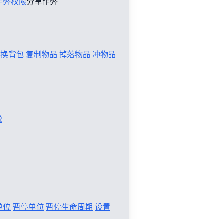
作弊权限
分享作弊
切换背包
复制物品
掉落物品
冲物品
税
单位
暂停单位
暂停生命周期
设置