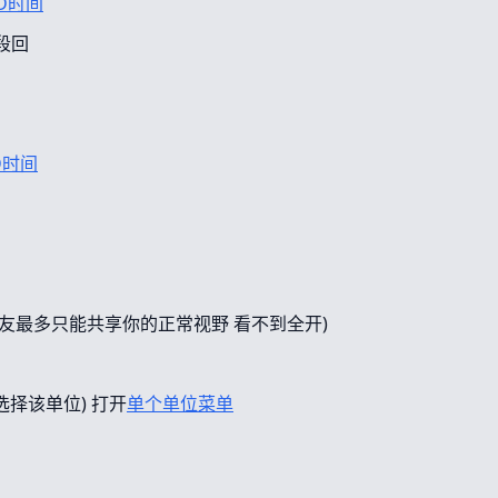
D时间
段回
D时间
友最多只能共享你的正常视野 看不到全开)
选择该单位) 打开
单个单位菜单