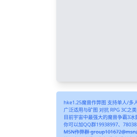
hke1.25魔兽作弊图 支持单人/
广泛适用与矿图 对抗 RPG 3C
目前宇宙中最强大的魔兽争霸3冰
你可以加QQ群19938997、78038
MSN作弊群 group101672@m