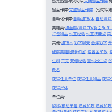
感觉热键冲突可以
关闭键盘作弊
键盘作弊:
完整键盘作弊
（也可以
自动化作弊:
自动加钱/木
自动清除
英雄类:
加血魔/清除CD/负面Buf
打包物品
设置经验
设置技能点
禁
其他:
加钱木
彩字聊天
悬浮彩字
开
破解英雄限制(矿图)
设置金矿数
生树
荒芜
双倍经验
重设出生点
召
改名
获得任意单位
获得任意物品
获得
获得尸体
单位类:
瞬移/移动单位
隐藏加攻
隐藏加攻
单位MPHP
获得农民
设置单位大