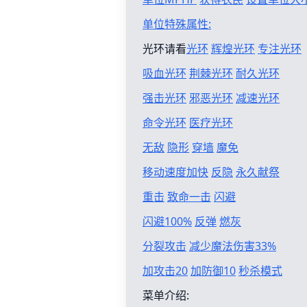
单位特殊属性:
光环请看
光环
辉煌光环
专注光环
吸血光环
荆棘光环
耐久光环
强击光环
邪恶光环
减速光环
命令光环
医疗光环
无敌
隐形
穿墙
魔免
移动速度加快
反隐
永久献祭
重击
致命一击
闪避
闪避100%
反弹
燃灰
分裂攻击
减少魔法伤害33%
加攻击20
加防御10
秒杀模式
菜单介绍: