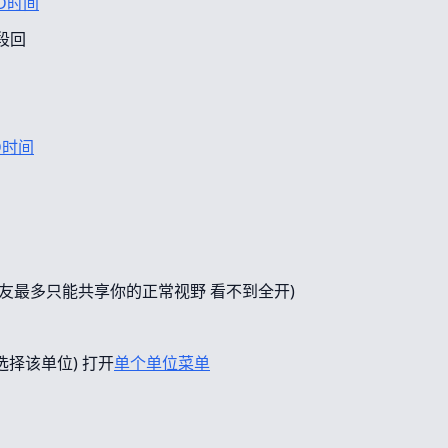
D时间
段回
D时间
友最多只能共享你的正常视野 看不到全开)
选择该单位) 打开
单个单位菜单