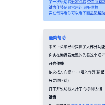
第一次玩请看
玩家必看
查看所有
键盘作弊
是最常用的 最好掌握
实在懒得看你可以看下面
最简帮助
最简帮助
事实上菜单已经提供了大部分功能
你实在懒得看完整的先看这个吧 
开启作弊
依次按方向键↑↑←↓进入作弊(按
只要顺序对)
打不开说明被人抢了 你手脚太慢
键盘