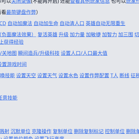
你可以
关闭录像
(不能再开启) 还能
查看其他玩家信息
也可以
玩家
看看
最简键盘作弊
）
CD
自动加魔法
自动加生命
自动清人口
英雄自动无限重生
f（负面魔法效果）
复活英雄
升级
加力量
加敏捷
加智力
加三围
止获得经验
/关地图
瞬间造兵/升级科技
设置人口/人口最大值
设置游戏时间
唤技能
设置天空
设置天气
设置水色
设置作弊配置
T人
断线
征
任意技能
溅射
沉默单位
克隆操作
复制单位
删除复制标记
控制单位
删除
小
设置单位颜色
设置飞行高度