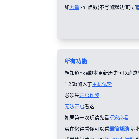
加
力量
:-hl 点数(不写加默认值) 加
所有功能
想知道hke脚本更新历史可以点这
1.25b加入了
主机优势
必须先
开启作弊
无法开启
看这
如果第一次玩请先看
玩家必看
实在懒得看你可以看
最简帮助
基