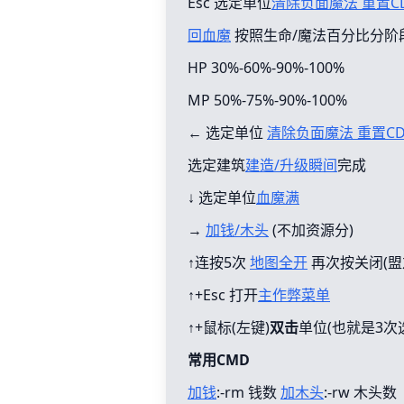
Esc 选定单位
清除负面魔法 重置C
回血魔
按照生命/魔法百分比分阶
HP 30%-60%-90%-100%
MP 50%-75%-90%-100%
← 选定单位
清除负面魔法 重置C
选定建筑
建造/升级瞬间
完成
↓ 选定单位
血魔满
→
加钱/木头
(不加资源分)
↑连按5次
地图全开
再次按关闭(盟
↑+Esc 打开
主作弊菜单
↑+鼠标(左键)
双击
单位(也就是3次
常用CMD
加钱
:-rm 钱数
加木头
:-rw 木头数