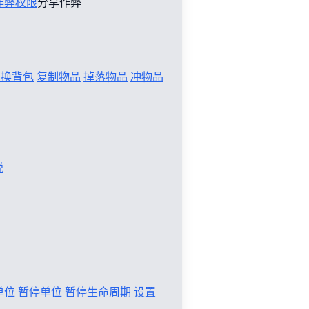
作弊权限
分享作弊
切换背包
复制物品
掉落物品
冲物品
税
单位
暂停单位
暂停生命周期
设置