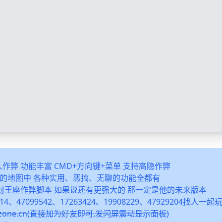
多人作弊 功能丰富 CMD+方向键+菜单 支持高隐作弊
之类的地图中 各种实用、恶搞、无聊的功能全都有
封王座作弊脚本 如果说还有更强大的 那一定是他的未来版本
14、47099542、17263424、19908229、47929204找人一
snzone.cn(直接加为好友即可,发闪屏震动显示面板)