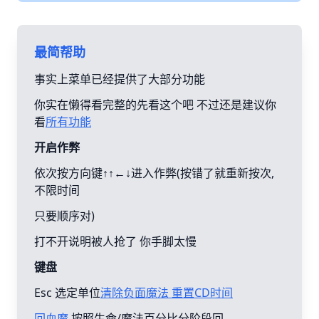
最简帮助
事实上菜单已经提供了大部分功能
你实在懒得看完整的先看这个吧 不过还是建议你
看
所有功能
开启作弊
依次按方向键↑↑←↓进入作弊(按错了就重新按次,
不限时间
只要顺序对)
打不开说明被人抢了 你手脚太慢
键盘
Esc 选定单位
清除负面魔法 重置CD时间
回血魔
按照生命/魔法百分比分阶段回