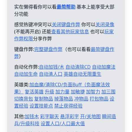
实在懒得看你可以看
最简帮助
基本上能享受大部
分功能
感觉热键冲突可以
关闭键盘作弊
你可以
关闭录像
(不能再开启) 还能
查看其他玩家信息
也可以
玩家
作弊权限
分享作弊
键盘作弊:
完整键盘作弊
（也可以看看
最简键盘作
弊
）
自动化作弊:
自动加钱/木
自动清除CD
自动加魔法
自动加生命
自动清人口
英雄自动无限重生
英雄类:
加血魔/清除CD/负面Buff（负面魔法效
果）
复活英雄
升级
加力量
加敏捷
加智力
加三围
切换背包
复制物品
掉落物品
冲物品
打包物品
设
置经验
设置技能点
禁止获得经验
其他:
加钱木
彩字聊天
悬浮彩字
开/关地图
瞬间造
兵/升级科技
设置人口/人口最大值