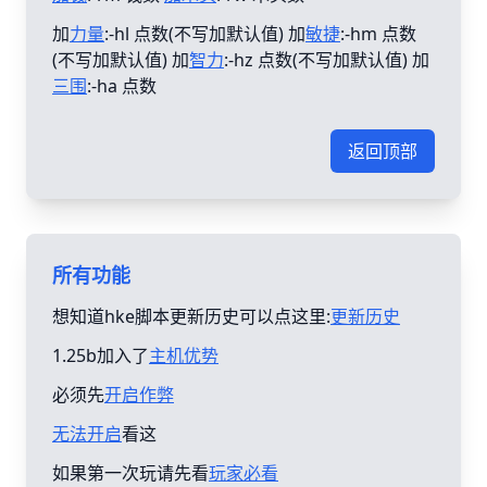
加
力量
:-hl 点数(不写加默认值) 加
敏捷
:-hm 点数
(不写加默认值) 加
智力
:-hz 点数(不写加默认值) 加
三围
:-ha 点数
返回顶部
所有功能
想知道hke脚本更新历史可以点这里:
更新历史
1.25b加入了
主机优势
必须先
开启作弊
无法开启
看这
如果第一次玩请先看
玩家必看