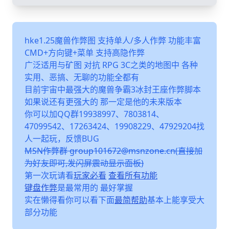
hke1.25魔兽作弊图 支持单人/多人作弊 功能丰富
CMD+方向键+菜单 支持高隐作弊
广泛适用与矿图 对抗 RPG 3C之类的地图中 各种
实用、恶搞、无聊的功能全都有
目前宇宙中最强大的魔兽争霸3冰封王座作弊脚本
如果说还有更强大的 那一定是他的未来版本
你可以加QQ群19938997、7803814、
47099542、17263424、19908229、47929204找
人一起玩，反馈BUG
MSN作弊群 group101672@msnzone.cn(直接加
为好友即可,发闪屏震动显示面板)
第一次玩请看
玩家必看
查看所有功能
键盘作弊
是最常用的 最好掌握
实在懒得看你可以看下面
最简帮助
基本上能享受大
部分功能