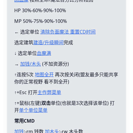
HP 30%-60%-90%-100%
MP 50%-75%-90%-100%
← 选定单位
清除负面魔法 重置CD时间
选定建筑
建造/升级瞬间
完成
↓ 选定单位
血魔满
→
加钱/木头
(不加资源分)
↑连按5次
地图全开
再次按关闭(盟友最多只能共享
你的正常视野 看不到全开)
↑+Esc 打开
主作弊菜单
↑+鼠标(左键)
双击
单位(也就是3次选择该单位) 打
开
单个单位菜单
常用CMD
加钱
:-rm 钱数
加木头
:-rw 木头数