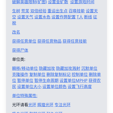
破解英雄限制(矿图)
设置金矿数
设置游戏时间
生树
荒芜
双倍经验
重设出生点
召唤技能
设置天
空
设置天气
设置水色
设置作弊配置
T人
断线
征
税
改名
获得任意单位
获得任意物品
获得任意技能
获得尸体
单位类:
瞬移/移动单位
隐藏加攻
隐藏加攻溅射
沉默单位
克隆操作
复制单位
删除复制标记
控制单位
删除单
位
暂停单位
暂停生命周期
设置单位MPHP
获得农
民
设置单位大小
设置单位颜色
设置飞行高度
单位特殊属性:
光环请看
光环
辉煌光环
专注光环