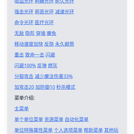
吸血光环
荆棘光环
耐久光环
强击光环
邪恶光环
减速光环
命令光环
医疗光环
无敌
隐形
穿墙
魔免
移动速度加快
反隐
永久献祭
重击
致命一击
闪避
闪避100%
反弹
燃灰
分裂攻击
减少魔法伤害33%
加攻击20
加防御10
秒杀模式
菜单介绍:
主菜单
单个单位菜单
资源菜单
自动化菜单
单位特殊属性菜单
个人选项菜单
帮助菜单
其他玩