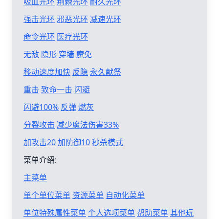
吸血光环
荆棘光环
耐久光环
强击光环
邪恶光环
减速光环
命令光环
医疗光环
无敌
隐形
穿墙
魔免
移动速度加快
反隐
永久献祭
重击
致命一击
闪避
闪避100%
反弹
燃灰
分裂攻击
减少魔法伤害33%
加攻击20
加防御10
秒杀模式
菜单介绍:
主菜单
单个单位菜单
资源菜单
自动化菜单
单位特殊属性菜单
个人选项菜单
帮助菜单
其他玩