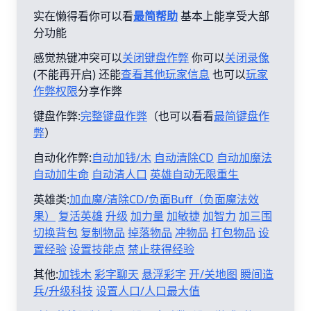
实在懒得看你可以看
最简帮助
基本上能享受大部
分功能
感觉热键冲突可以
关闭键盘作弊
你可以
关闭录像
(不能再开启) 还能
查看其他玩家信息
也可以
玩家
作弊权限
分享作弊
键盘作弊:
完整键盘作弊
（也可以看看
最简键盘作
弊
）
自动化作弊:
自动加钱/木
自动清除CD
自动加魔法
自动加生命
自动清人口
英雄自动无限重生
英雄类:
加血魔/清除CD/负面Buff（负面魔法效
果）
复活英雄
升级
加力量
加敏捷
加智力
加三围
切换背包
复制物品
掉落物品
冲物品
打包物品
设
置经验
设置技能点
禁止获得经验
其他:
加钱木
彩字聊天
悬浮彩字
开/关地图
瞬间造
兵/升级科技
设置人口/人口最大值