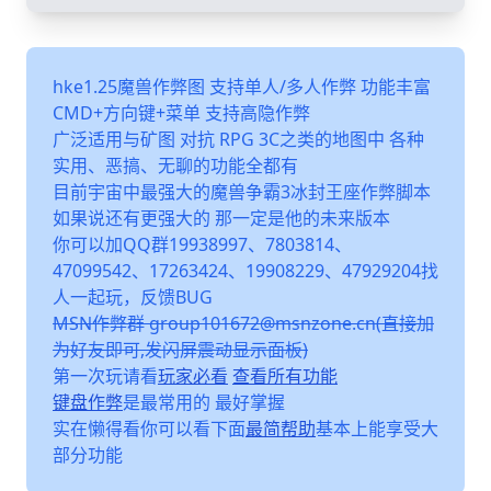
hke1.25魔兽作弊图 支持单人/多人作弊 功能丰富
CMD+方向键+菜单 支持高隐作弊
广泛适用与矿图 对抗 RPG 3C之类的地图中 各种
实用、恶搞、无聊的功能全都有
目前宇宙中最强大的魔兽争霸3冰封王座作弊脚本
如果说还有更强大的 那一定是他的未来版本
你可以加QQ群19938997、7803814、
47099542、17263424、19908229、47929204找
人一起玩，反馈BUG
MSN作弊群 group101672@msnzone.cn(直接加
为好友即可,发闪屏震动显示面板)
第一次玩请看
玩家必看
查看所有功能
键盘作弊
是最常用的 最好掌握
实在懒得看你可以看下面
最简帮助
基本上能享受大
部分功能