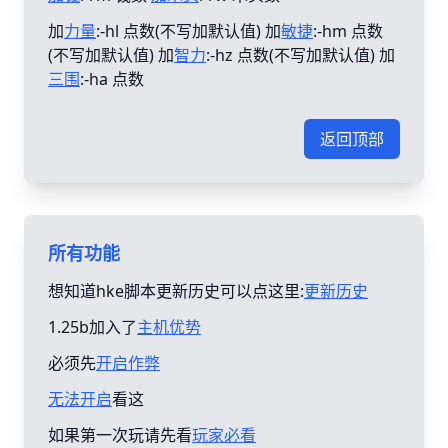
加
力量
:-hl 点数(不写加默认值) 加
敏捷
:-hm 点数
(不写加默认值) 加
智力
:-hz 点数(不写加默认值) 加
三围
:-ha 点数
返回顶部
所有功能
想知道hke脚本更新历史可以点这里:
更新历史
1.25b加入了
主机优势
必须先
开启作弊
无法开启
看这
如果第一次玩请先看
玩家必看