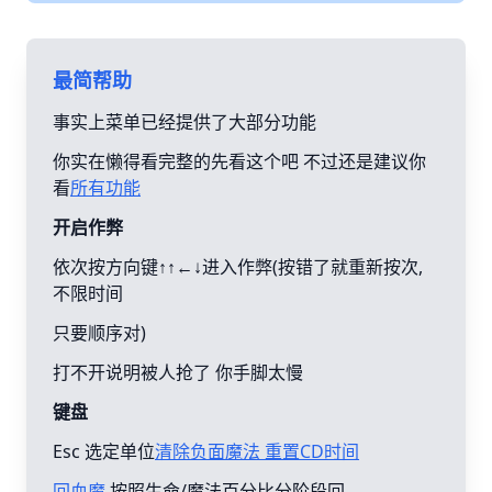
最简帮助
事实上菜单已经提供了大部分功能
你实在懒得看完整的先看这个吧 不过还是建议你
看
所有功能
开启作弊
依次按方向键↑↑←↓进入作弊(按错了就重新按次,
不限时间
只要顺序对)
打不开说明被人抢了 你手脚太慢
键盘
Esc 选定单位
清除负面魔法 重置CD时间
回血魔
按照生命/魔法百分比分阶段回