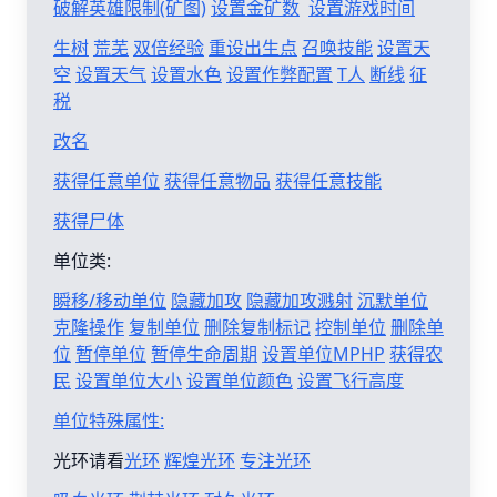
破解英雄限制(矿图)
设置金矿数
设置游戏时间
生树
荒芜
双倍经验
重设出生点
召唤技能
设置天
空
设置天气
设置水色
设置作弊配置
T人
断线
征
税
改名
获得任意单位
获得任意物品
获得任意技能
获得尸体
单位类:
瞬移/移动单位
隐藏加攻
隐藏加攻溅射
沉默单位
克隆操作
复制单位
删除复制标记
控制单位
删除单
位
暂停单位
暂停生命周期
设置单位MPHP
获得农
民
设置单位大小
设置单位颜色
设置飞行高度
单位特殊属性:
光环请看
光环
辉煌光环
专注光环