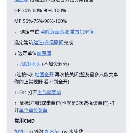
HP 30%-60%-90%-100%
MP 50%-75%-90%-100%
← 选定单位
清除负面魔法 重置CD时间
选定建筑
建造/升级瞬间
完成
↓ 选定单位
血魔满
→
加钱/木头
(不加资源分)
↑连按5次
地图全开
再次按关闭(盟友最多只能共享
你的正常视野 看不到全开)
↑+Esc 打开
主作弊菜单
↑+鼠标(左键)
双击
单位(也就是3次选择该单位) 打
开
单个单位菜单
常用CMD
加钱
:-rm 钱数
加木头
:-rw 木头数