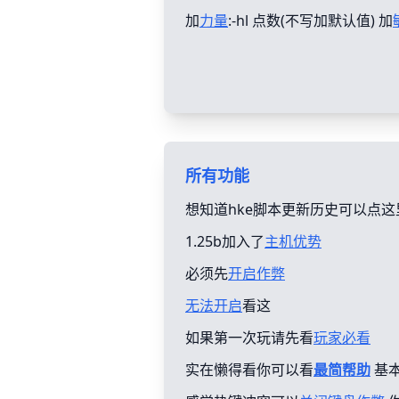
加
力量
:-hl 点数(不写加默认值) 加
所有功能
想知道hke脚本更新历史可以点这
1.25b加入了
主机优势
必须先
开启作弊
无法开启
看这
如果第一次玩请先看
玩家必看
实在懒得看你可以看
最简帮助
基