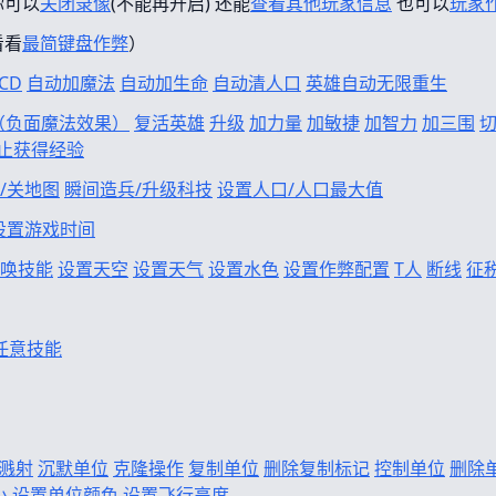
你可以
关闭录像
(不能再开启) 还能
查看其他玩家信息
也可以
玩家
看看
最简键盘作弊
）
CD
自动加魔法
自动加生命
自动清人口
英雄自动无限重生
f（负面魔法效果）
复活英雄
升级
加力量
加敏捷
加智力
加三围
止获得经验
/关地图
瞬间造兵/升级科技
设置人口/人口最大值
设置游戏时间
唤技能
设置天空
设置天气
设置水色
设置作弊配置
T人
断线
征
任意技能
溅射
沉默单位
克隆操作
复制单位
删除复制标记
控制单位
删除
小
设置单位颜色
设置飞行高度