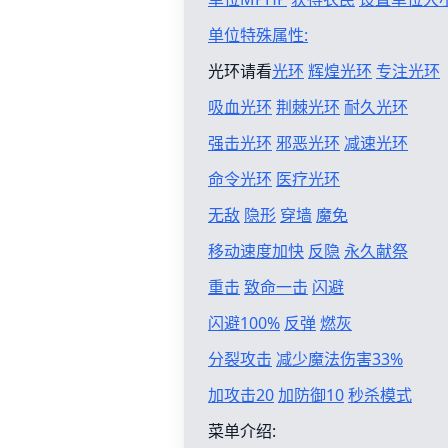
单位特殊属性:
光环请看
光环
辉煌光环
专注光环
吸血光环
荆棘光环
耐久光环
强击光环
邪恶光环
减速光环
命令光环
医疗光环
无敌
隐形
穿墙
魔免
移动速度加快
反隐
永久献祭
重击
致命一击
闪避
闪避100%
反弹
燃灰
分裂攻击
减少魔法伤害33%
加攻击20
加防御10
秒杀模式
菜单介绍: