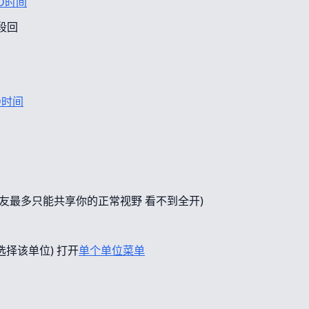
D时间
段回
D时间
友最多只能共享你的正常视野 看不到全开)
选择该单位) 打开
单个单位菜单