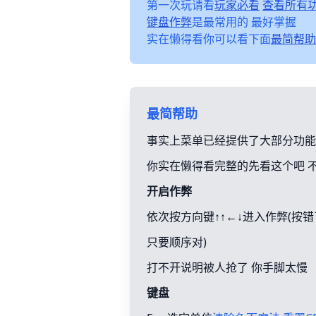
第一次玩请看
玩家必看
查看所有
键盘作弊
是最常用的 最好掌握
实在懒得看你可以看下面
最简帮助
最简帮助
事实上菜单已经提供了大部分功能
你实在懒得看完整的先看这个吧 
开启作弊
依次按方向键↑↑←↓进入作弊(按
只要顺序对)
打不开说明被人抢了 你手脚太慢
键盘