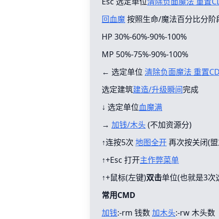
Esc 选定单位
清除负面魔法 重置C
回血魔
按照生命/魔法百分比分阶
HP 30%-60%-90%-100%
MP 50%-75%-90%-100%
← 选定单位
清除负面魔法 重置C
选定建筑
建造/升级瞬间
完成
↓ 选定单位
血魔满
→
加钱/木头
(不加资源分)
↑连按5次
地图全开
再次按关闭(盟
↑+Esc 打开
主作弊菜单
↑+鼠标(左键)
双击
单位(也就是3次
常用CMD
加钱
:-rm 钱数
加木头
:-rw 木头数