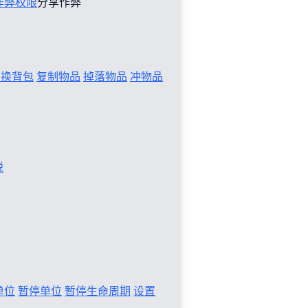
作弊权限
分享作弊
切换背包
复制物品
掉落物品
冲物品
税
单位
暂停单位
暂停生命周期
设置