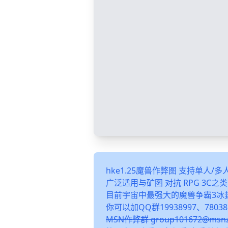
hke1.25魔兽作弊图 支持单人/
广泛适用与矿图 对抗 RPG 3C
目前宇宙中最强大的魔兽争霸3冰
你可以加QQ群19938997、78038
MSN作弊群 group101672@m