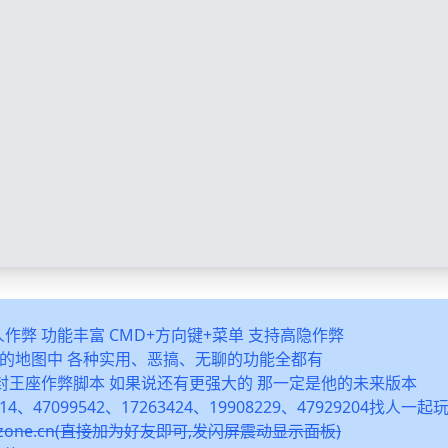
多人作弊 功能丰富 CMD+方向键+菜单 支持高隐作弊
之类的地图中 各种实用、恶搞、无聊的功能全都有
封王座作弊脚本 如果说还有更强大的 那一定是他的未来版本
14、47099542、17263424、19908229、47929204找人一
snzone.cn(直接加为好友即可,发闪屏震动显示面板)