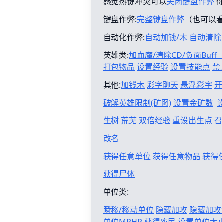
感觉热键冲突可以
关闭键盘作弊
键盘作弊:
完整键盘作弊
（也可以
自动化作弊:
自动加钱/木
自动清除
英雄类:
加血魔/清除CD/负面Buf
打包物品
设置经验
设置技能点
禁
其他:
加钱木
彩字聊天
悬浮彩字
开
破解英雄限制(矿图)
设置金矿数
生树
荒芜
双倍经验
重设出生点
召
改名
获得任意单位
获得任意物品
获得
获得尸体
单位类:
瞬移/移动单位
隐藏加攻
隐藏加攻
单位MPHP
获得农民
设置单位大