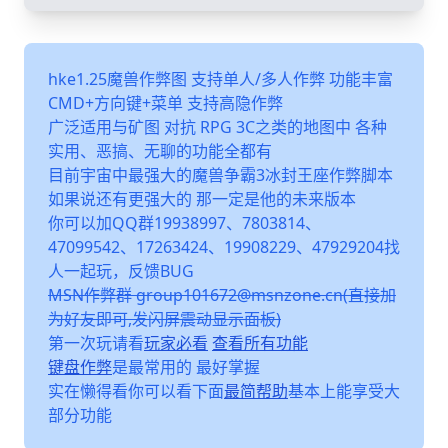
hke1.25魔兽作弊图 支持单人/多人作弊 功能丰富
CMD+方向键+菜单 支持高隐作弊
广泛适用与矿图 对抗 RPG 3C之类的地图中 各种
实用、恶搞、无聊的功能全都有
目前宇宙中最强大的魔兽争霸3冰封王座作弊脚本
如果说还有更强大的 那一定是他的未来版本
你可以加QQ群19938997、7803814、
47099542、17263424、19908229、47929204找
人一起玩，反馈BUG
MSN作弊群 group101672@msnzone.cn(直接加
为好友即可,发闪屏震动显示面板)
第一次玩请看
玩家必看
查看所有功能
键盘作弊
是最常用的 最好掌握
实在懒得看你可以看下面
最简帮助
基本上能享受大
部分功能