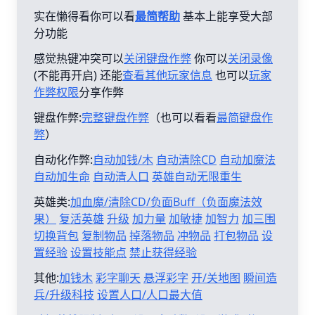
实在懒得看你可以看
最简帮助
基本上能享受大部
分功能
感觉热键冲突可以
关闭键盘作弊
你可以
关闭录像
(不能再开启) 还能
查看其他玩家信息
也可以
玩家
作弊权限
分享作弊
键盘作弊:
完整键盘作弊
（也可以看看
最简键盘作
弊
）
自动化作弊:
自动加钱/木
自动清除CD
自动加魔法
自动加生命
自动清人口
英雄自动无限重生
英雄类:
加血魔/清除CD/负面Buff（负面魔法效
果）
复活英雄
升级
加力量
加敏捷
加智力
加三围
切换背包
复制物品
掉落物品
冲物品
打包物品
设
置经验
设置技能点
禁止获得经验
其他:
加钱木
彩字聊天
悬浮彩字
开/关地图
瞬间造
兵/升级科技
设置人口/人口最大值