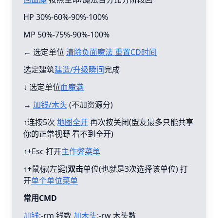
HP 30%-60%-90%-100%
MP 50%-75%-90%-100%
← 选定单位
清除负面魔法 重置CD时间
选定建筑
建造/升级瞬间
完成
↓ 选定单位
血魔满
→
加钱/木头
(不加资源分)
↑连按5次
地图全开
再次按关闭(盟友最多只能共享
你的正常视野 看不到全开)
↑+Esc 打开
主作弊菜单
↑+鼠标(左键)
双击
单位(也就是3次选择该单位) 打
开
单个单位菜单
常用CMD
加钱
:-rm 钱数
加木头
:-rw 木头数