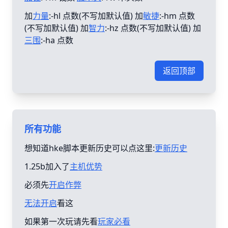
加
力量
:-hl 点数(不写加默认值) 加
敏捷
:-hm 点数
(不写加默认值) 加
智力
:-hz 点数(不写加默认值) 加
三围
:-ha 点数
返回顶部
所有功能
想知道hke脚本更新历史可以点这里:
更新历史
1.25b加入了
主机优势
必须先
开启作弊
无法开启
看这
如果第一次玩请先看
玩家必看