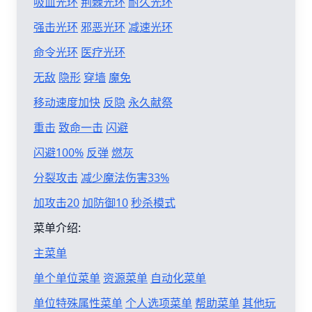
吸血光环
荆棘光环
耐久光环
强击光环
邪恶光环
减速光环
命令光环
医疗光环
无敌
隐形
穿墙
魔免
移动速度加快
反隐
永久献祭
重击
致命一击
闪避
闪避100%
反弹
燃灰
分裂攻击
减少魔法伤害33%
加攻击20
加防御10
秒杀模式
菜单介绍:
主菜单
单个单位菜单
资源菜单
自动化菜单
单位特殊属性菜单
个人选项菜单
帮助菜单
其他玩