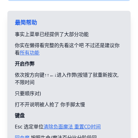
最简帮助
事实上菜单已经提供了大部分功能
你实在懒得看完整的先看这个吧 不过还是建议你
看
所有功能
开启作弊
依次按方向键↑↑←↓进入作弊(按错了就重新按次,
不限时间
只要顺序对)
打不开说明被人抢了 你手脚太慢
键盘
Esc 选定单位
清除负面魔法 重置CD时间
回血魔
按照生命/魔法百分比分阶段回