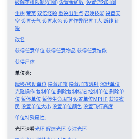
破解英雄限制(矿图)
设置金矿数
设置游戏时间
生树
荒芜
双倍经验
重设出生点
召唤技能
设置天
空
设置天气
设置水色
设置作弊配置
T人
断线
征
税
改名
获得任意单位
获得任意物品
获得任意技能
获得尸体
单位类:
瞬移/移动单位
隐藏加攻
隐藏加攻溅射
沉默单位
克隆操作
复制单位
删除复制标记
控制单位
删除单
位
暂停单位
暂停生命周期
设置单位MPHP
获得农
民
设置单位大小
设置单位颜色
设置飞行高度
单位特殊属性:
光环请看
光环
辉煌光环
专注光环