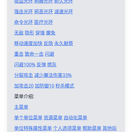
吸血光环
荆棘光环
耐久光环
强击光环
邪恶光环
减速光环
命令光环
医疗光环
无敌
隐形
穿墙
魔免
移动速度加快
反隐
永久献祭
重击
致命一击
闪避
闪避100%
反弹
燃灰
分裂攻击
减少魔法伤害33%
加攻击20
加防御10
秒杀模式
菜单介绍:
主菜单
单个单位菜单
资源菜单
自动化菜单
单位特殊属性菜单
个人选项菜单
帮助菜单
其他玩