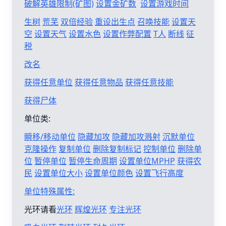
破解英雄限制(矿图)
设置金矿数
设置游戏时间
生树
荒芜
双倍经验
重设出生点
召唤技能
设置天
空
设置天气
设置水色
设置作弊配置
T人
断线
征
税
改名
获得任意单位
获得任意物品
获得任意技能
获得尸体
单位类:
瞬移/移动单位
隐藏加攻
隐藏加攻溅射
沉默单位
克隆操作
复制单位
删除复制标记
控制单位
删除单
位
暂停单位
暂停生命周期
设置单位MPHP
获得农
民
设置单位大小
设置单位颜色
设置飞行高度
单位特殊属性:
光环请看
光环
辉煌光环
专注光环