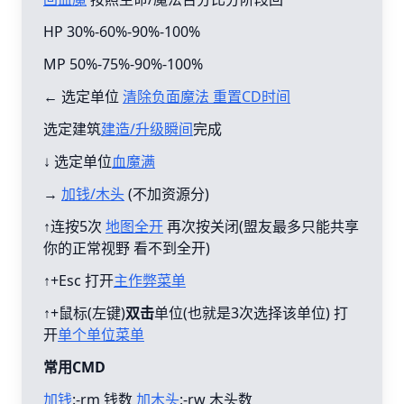
HP 30%-60%-90%-100%
MP 50%-75%-90%-100%
← 选定单位
清除负面魔法 重置CD时间
选定建筑
建造/升级瞬间
完成
↓ 选定单位
血魔满
→
加钱/木头
(不加资源分)
↑连按5次
地图全开
再次按关闭(盟友最多只能共享
你的正常视野 看不到全开)
↑+Esc 打开
主作弊菜单
↑+鼠标(左键)
双击
单位(也就是3次选择该单位) 打
开
单个单位菜单
常用CMD
加钱
:-rm 钱数
加木头
:-rw 木头数