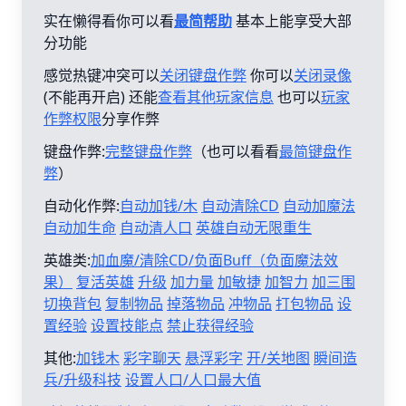
实在懒得看你可以看
最简帮助
基本上能享受大部
分功能
感觉热键冲突可以
关闭键盘作弊
你可以
关闭录像
(不能再开启) 还能
查看其他玩家信息
也可以
玩家
作弊权限
分享作弊
键盘作弊:
完整键盘作弊
（也可以看看
最简键盘作
弊
）
自动化作弊:
自动加钱/木
自动清除CD
自动加魔法
自动加生命
自动清人口
英雄自动无限重生
英雄类:
加血魔/清除CD/负面Buff（负面魔法效
果）
复活英雄
升级
加力量
加敏捷
加智力
加三围
切换背包
复制物品
掉落物品
冲物品
打包物品
设
置经验
设置技能点
禁止获得经验
其他:
加钱木
彩字聊天
悬浮彩字
开/关地图
瞬间造
兵/升级科技
设置人口/人口最大值