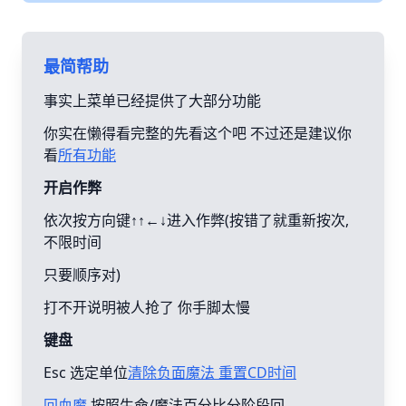
最简帮助
事实上菜单已经提供了大部分功能
你实在懒得看完整的先看这个吧 不过还是建议你
看
所有功能
开启作弊
依次按方向键↑↑←↓进入作弊(按错了就重新按次,
不限时间
只要顺序对)
打不开说明被人抢了 你手脚太慢
键盘
Esc 选定单位
清除负面魔法 重置CD时间
回血魔
按照生命/魔法百分比分阶段回