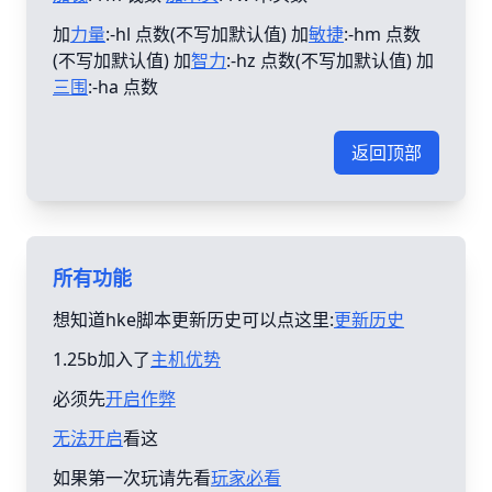
加
力量
:-hl 点数(不写加默认值) 加
敏捷
:-hm 点数
(不写加默认值) 加
智力
:-hz 点数(不写加默认值) 加
三围
:-ha 点数
返回顶部
所有功能
想知道hke脚本更新历史可以点这里:
更新历史
1.25b加入了
主机优势
必须先
开启作弊
无法开启
看这
如果第一次玩请先看
玩家必看