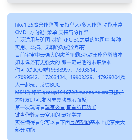
hke1.25魔兽作弊图 支持单人/多人作弊 功能丰富
CMD+方向键+菜单 支持高隐作弊
广泛适用与矿图 对抗 RPG 3C之类的地图中 各种
实用、恶搞、无聊的功能全都有
目前宇宙中最强大的魔兽争霸3冰封王座作弊脚本
如果说还有更强大的 那一定是他的未来版本
你可以加QQ群19938997、7803814、
47099542、17263424、19908229、47929204找
人一起玩，反馈BUG
MSN作弊群 group101672@msnzone.cn(直接加
为好友即可,发闪屏震动显示面板)
第一次玩请看
玩家必看
查看所有功能
键盘作弊
是最常用的 最好掌握
实在懒得看你可以看下面
最简帮助
基本上能享受大
部分功能