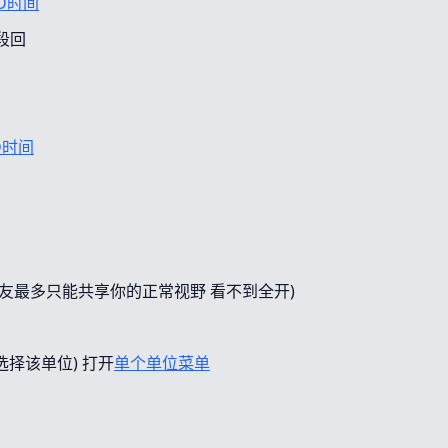
D时间
段回
D时间
友最多只能共享你的正常视野 看不到全开)
选择该单位) 打开
单个单位菜单