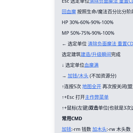
Esc 选定单位
清除负面魔法 重置C
回血魔
按照生命/魔法百分比分阶
HP 30%-60%-90%-100%
MP 50%-75%-90%-100%
← 选定单位
清除负面魔法 重置C
选定建筑
建造/升级瞬间
完成
↓ 选定单位
血魔满
→
加钱/木头
(不加资源分)
↑连按5次
地图全开
再次按关闭(盟
↑+Esc 打开
主作弊菜单
↑+鼠标(左键)
双击
单位(也就是3次
常用CMD
加钱
:-rm 钱数
加木头
:-rw 木头数