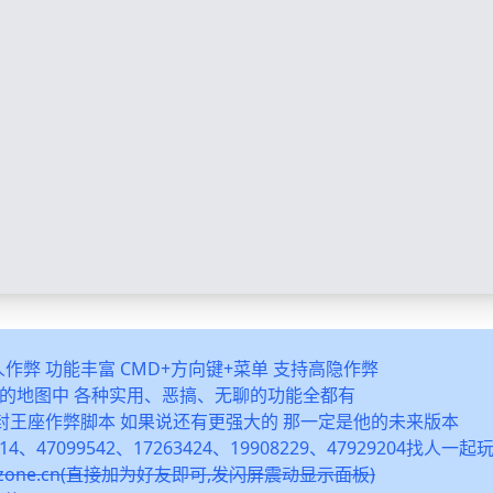
多人作弊 功能丰富 CMD+方向键+菜单 支持高隐作弊
之类的地图中 各种实用、恶搞、无聊的功能全都有
封王座作弊脚本 如果说还有更强大的 那一定是他的未来版本
14、47099542、17263424、19908229、47929204找人一
snzone.cn(直接加为好友即可,发闪屏震动显示面板)