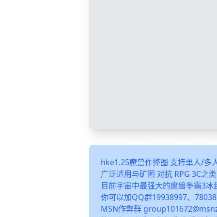
hke1.25魔兽作弊图 支持单人/
广泛适用与矿图 对抗 RPG 3C
目前宇宙中最强大的魔兽争霸3冰
你可以加QQ群19938997、78038
MSN作弊群 group101672@m