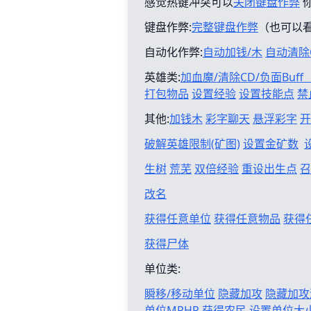
感觉热键冲突可以
关闭键盘作弊
键盘作弊:
完整键盘作弊
（也可以
自动化作弊:
自动加钱/木
自动清除
英雄类:
加血魔/清除CD/负面Buf
打包物品
设置经验
设置技能点
禁
其他:
加钱木
彩字聊天
悬浮彩字
开
破解英雄限制(矿图)
设置金矿数
生树
荒芜
双倍经验
重设出生点
召
改名
获得任意单位
获得任意物品
获得
获得尸体
单位类:
瞬移/移动单位
隐藏加攻
隐藏加攻
单位MPHP
获得农民
设置单位大