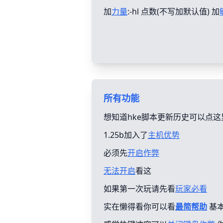
加
力量
:-hl 点数(不写加默认值) 加
所有功能
想知道hke脚本更新历史可以点这
1.25b加入了
主机优势
必须先
开启作弊
无法开启
看这
如果第一次玩请先看
玩家必看
实在懒得看你可以看
最简帮助
基