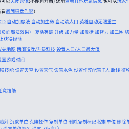
你可以
关闭录像
(不能再开启) 还能
查看其他玩家信息
也可以
玩家
看看
最简键盘作弊
）
CD
自动加魔法
自动加生命
自动清人口
英雄自动无限重生
f（负面魔法效果）
复活英雄
升级
加力量
加敏捷
加智力
加三围
止获得经验
/关地图
瞬间造兵/升级科技
设置人口/人口最大值
设置游戏时间
唤技能
设置天空
设置天气
设置水色
设置作弊配置
T人
断线
征
任意技能
溅射
沉默单位
克隆操作
复制单位
删除复制标记
控制单位
删除
小
设置单位颜色
设置飞行高度