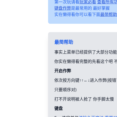
第一次玩请看
玩家必看
查看所有
键盘作弊
是最常用的 最好掌握
实在懒得看你可以看下面
最简帮助
最简帮助
事实上菜单已经提供了大部分功能
你实在懒得看完整的先看这个吧 
开启作弊
依次按方向键↑↑←↓进入作弊(按
只要顺序对)
打不开说明被人抢了 你手脚太慢
键盘