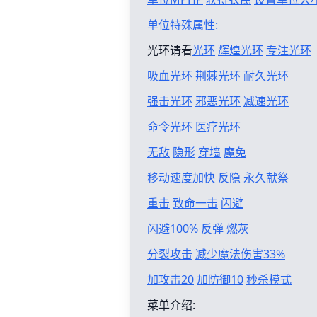
单位特殊属性:
光环请看
光环
辉煌光环
专注光环
吸血光环
荆棘光环
耐久光环
强击光环
邪恶光环
减速光环
命令光环
医疗光环
无敌
隐形
穿墙
魔免
移动速度加快
反隐
永久献祭
重击
致命一击
闪避
闪避100%
反弹
燃灰
分裂攻击
减少魔法伤害33%
加攻击20
加防御10
秒杀模式
菜单介绍: