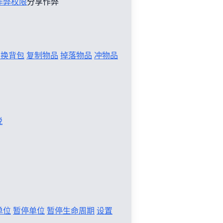
作弊权限
分享作弊
切换背包
复制物品
掉落物品
冲物品
税
单位
暂停单位
暂停生命周期
设置