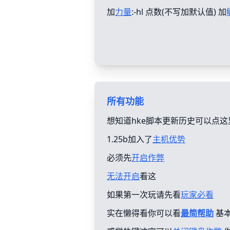
加
力量
:-hl 点数(不写加默认值) 加
所有功能
想知道hke脚本更新历史可以点这
1.25b加入了
主机优势
必须先
开启作弊
无法开启
看这
如果第一次玩请先看
玩家必看
实在懒得看你可以看
最简帮助
基