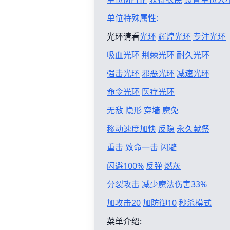
单位特殊属性:
光环请看
光环
辉煌光环
专注光环
吸血光环
荆棘光环
耐久光环
强击光环
邪恶光环
减速光环
命令光环
医疗光环
无敌
隐形
穿墙
魔免
移动速度加快
反隐
永久献祭
重击
致命一击
闪避
闪避100%
反弹
燃灰
分裂攻击
减少魔法伤害33%
加攻击20
加防御10
秒杀模式
菜单介绍: