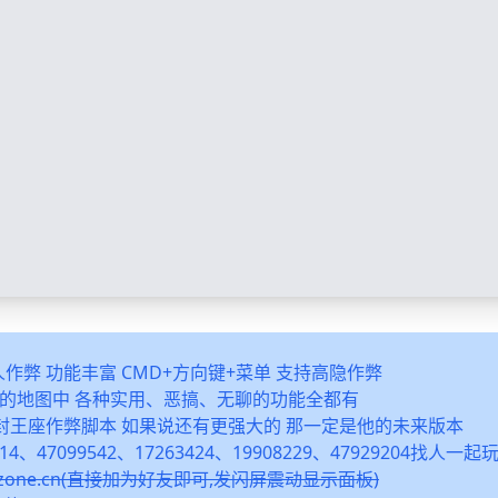
多人作弊 功能丰富 CMD+方向键+菜单 支持高隐作弊
之类的地图中 各种实用、恶搞、无聊的功能全都有
封王座作弊脚本 如果说还有更强大的 那一定是他的未来版本
14、47099542、17263424、19908229、47929204找人一
snzone.cn(直接加为好友即可,发闪屏震动显示面板)