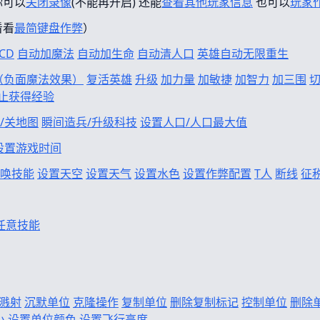
你可以
关闭录像
(不能再开启) 还能
查看其他玩家信息
也可以
玩家
看看
最简键盘作弊
）
CD
自动加魔法
自动加生命
自动清人口
英雄自动无限重生
f（负面魔法效果）
复活英雄
升级
加力量
加敏捷
加智力
加三围
止获得经验
/关地图
瞬间造兵/升级科技
设置人口/人口最大值
设置游戏时间
唤技能
设置天空
设置天气
设置水色
设置作弊配置
T人
断线
征
任意技能
溅射
沉默单位
克隆操作
复制单位
删除复制标记
控制单位
删除
小
设置单位颜色
设置飞行高度