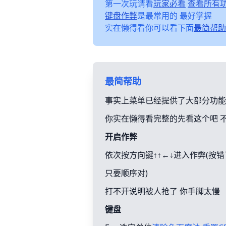
第一次玩请看
玩家必看
查看所有
键盘作弊
是最常用的 最好掌握
实在懒得看你可以看下面
最简帮助
最简帮助
事实上菜单已经提供了大部分功能
你实在懒得看完整的先看这个吧 
开启作弊
依次按方向键↑↑←↓进入作弊(按
只要顺序对)
打不开说明被人抢了 你手脚太慢
键盘