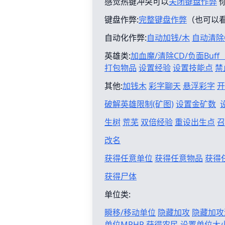
感觉热键冲突可以
关闭键盘作弊
键盘作弊:
完整键盘作弊
（也可以
自动化作弊:
自动加钱/木
自动清除
英雄类:
加血魔/清除CD/负面Buf
打包物品
设置经验
设置技能点
禁
其他:
加钱木
彩字聊天
悬浮彩字
开
破解英雄限制(矿图)
设置金矿数
生树
荒芜
双倍经验
重设出生点
召
改名
获得任意单位
获得任意物品
获得
获得尸体
单位类:
瞬移/移动单位
隐藏加攻
隐藏加攻
单位MPHP
获得农民
设置单位大