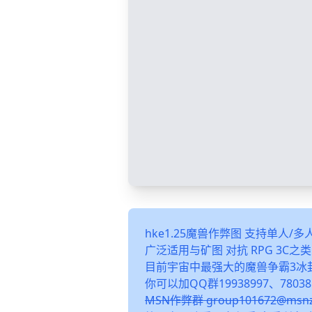
hke1.25魔兽作弊图 支持单人/
广泛适用与矿图 对抗 RPG 3C
目前宇宙中最强大的魔兽争霸3冰
你可以加QQ群19938997、78038
MSN作弊群 group101672@m