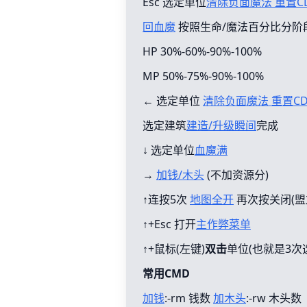
Esc 选定单位
清除负面魔法 重置C
回血魔
按照生命/魔法百分比分阶
HP 30%-60%-90%-100%
MP 50%-75%-90%-100%
← 选定单位
清除负面魔法 重置C
选定建筑
建造/升级瞬间
完成
↓ 选定单位
血魔满
→
加钱/木头
(不加资源分)
↑连按5次
地图全开
再次按关闭(盟
↑+Esc 打开
主作弊菜单
↑+鼠标(左键)
双击
单位(也就是3次
常用CMD
加钱
:-rm 钱数
加木头
:-rw 木头数