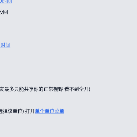
D时间
段回
D时间
友最多只能共享你的正常视野 看不到全开)
选择该单位) 打开
单个单位菜单