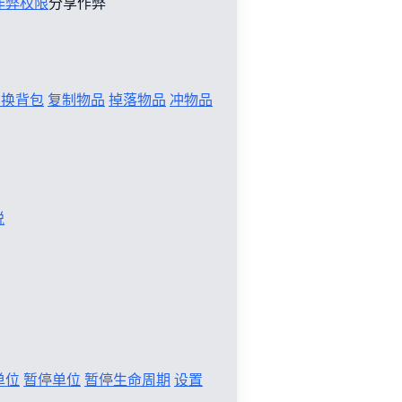
作弊权限
分享作弊
切换背包
复制物品
掉落物品
冲物品
税
单位
暂停单位
暂停生命周期
设置