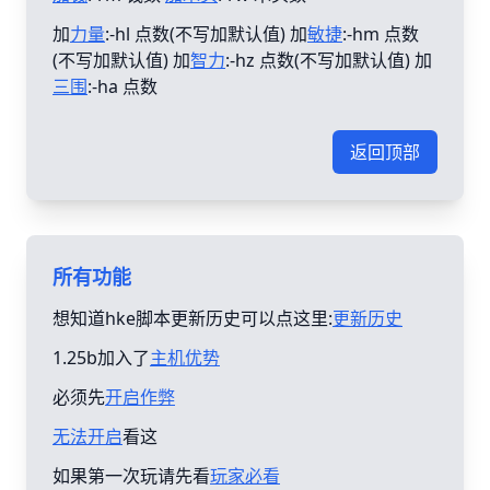
加
力量
:-hl 点数(不写加默认值) 加
敏捷
:-hm 点数
(不写加默认值) 加
智力
:-hz 点数(不写加默认值) 加
三围
:-ha 点数
返回顶部
所有功能
想知道hke脚本更新历史可以点这里:
更新历史
1.25b加入了
主机优势
必须先
开启作弊
无法开启
看这
如果第一次玩请先看
玩家必看