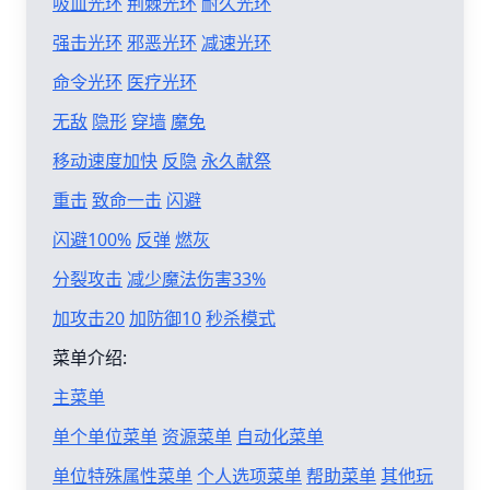
吸血光环
荆棘光环
耐久光环
强击光环
邪恶光环
减速光环
命令光环
医疗光环
无敌
隐形
穿墙
魔免
移动速度加快
反隐
永久献祭
重击
致命一击
闪避
闪避100%
反弹
燃灰
分裂攻击
减少魔法伤害33%
加攻击20
加防御10
秒杀模式
菜单介绍:
主菜单
单个单位菜单
资源菜单
自动化菜单
单位特殊属性菜单
个人选项菜单
帮助菜单
其他玩