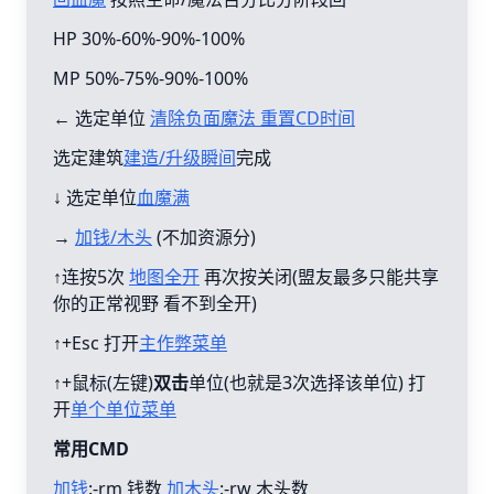
HP 30%-60%-90%-100%
MP 50%-75%-90%-100%
← 选定单位
清除负面魔法 重置CD时间
选定建筑
建造/升级瞬间
完成
↓ 选定单位
血魔满
→
加钱/木头
(不加资源分)
↑连按5次
地图全开
再次按关闭(盟友最多只能共享
你的正常视野 看不到全开)
↑+Esc 打开
主作弊菜单
↑+鼠标(左键)
双击
单位(也就是3次选择该单位) 打
开
单个单位菜单
常用CMD
加钱
:-rm 钱数
加木头
:-rw 木头数