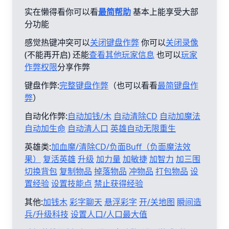
实在懒得看你可以看
最简帮助
基本上能享受大部
分功能
感觉热键冲突可以
关闭键盘作弊
你可以
关闭录像
(不能再开启) 还能
查看其他玩家信息
也可以
玩家
作弊权限
分享作弊
键盘作弊:
完整键盘作弊
（也可以看看
最简键盘作
弊
）
自动化作弊:
自动加钱/木
自动清除CD
自动加魔法
自动加生命
自动清人口
英雄自动无限重生
英雄类:
加血魔/清除CD/负面Buff（负面魔法效
果）
复活英雄
升级
加力量
加敏捷
加智力
加三围
切换背包
复制物品
掉落物品
冲物品
打包物品
设
置经验
设置技能点
禁止获得经验
其他:
加钱木
彩字聊天
悬浮彩字
开/关地图
瞬间造
兵/升级科技
设置人口/人口最大值