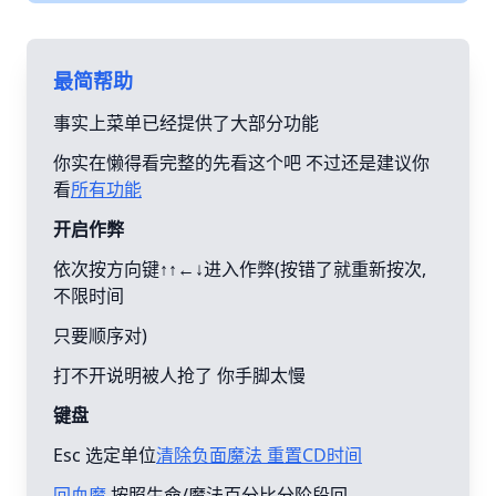
最简帮助
事实上菜单已经提供了大部分功能
你实在懒得看完整的先看这个吧 不过还是建议你
看
所有功能
开启作弊
依次按方向键↑↑←↓进入作弊(按错了就重新按次,
不限时间
只要顺序对)
打不开说明被人抢了 你手脚太慢
键盘
Esc 选定单位
清除负面魔法 重置CD时间
回血魔
按照生命/魔法百分比分阶段回