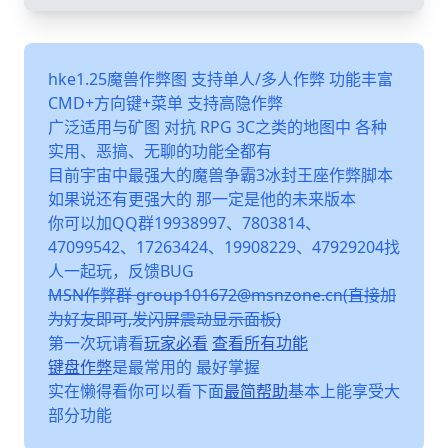
hke1.25魔兽作弊图 支持单人/多人作弊 功能丰富
CMD+方向键+菜单 支持高隐作弊
广泛适用与矿图 对抗 RPG 3C之类的地图中 各种
实用、恶搞、无聊的功能全都有
目前宇宙中最强大的魔兽争霸3冰封王座作弊脚本
如果说还有更强大的 那一定是他的未来版本
你可以加QQ群19938997、7803814、
47099542、17263424、19908229、47929204找
人一起玩，反馈BUG
MSN作弊群 group101672@msnzone.cn(直接加
为好友即可,发闪屏震动显示面板)
第一次玩请看
玩家必看
查看所有功能
键盘作弊
是最常用的 最好掌握
实在懒得看你可以看下面
最简帮助
基本上能享受大
部分功能