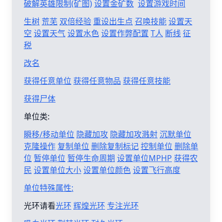
破解英雄限制(矿图)
设置金矿数
设置游戏时间
生树
荒芜
双倍经验
重设出生点
召唤技能
设置天
空
设置天气
设置水色
设置作弊配置
T人
断线
征
税
改名
获得任意单位
获得任意物品
获得任意技能
获得尸体
单位类:
瞬移/移动单位
隐藏加攻
隐藏加攻溅射
沉默单位
克隆操作
复制单位
删除复制标记
控制单位
删除单
位
暂停单位
暂停生命周期
设置单位MPHP
获得农
民
设置单位大小
设置单位颜色
设置飞行高度
单位特殊属性:
光环请看
光环
辉煌光环
专注光环