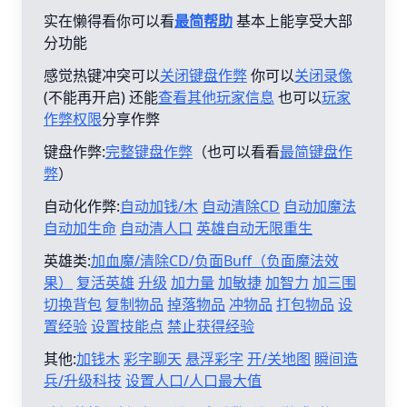
实在懒得看你可以看
最简帮助
基本上能享受大部
分功能
感觉热键冲突可以
关闭键盘作弊
你可以
关闭录像
(不能再开启) 还能
查看其他玩家信息
也可以
玩家
作弊权限
分享作弊
键盘作弊:
完整键盘作弊
（也可以看看
最简键盘作
弊
）
自动化作弊:
自动加钱/木
自动清除CD
自动加魔法
自动加生命
自动清人口
英雄自动无限重生
英雄类:
加血魔/清除CD/负面Buff（负面魔法效
果）
复活英雄
升级
加力量
加敏捷
加智力
加三围
切换背包
复制物品
掉落物品
冲物品
打包物品
设
置经验
设置技能点
禁止获得经验
其他:
加钱木
彩字聊天
悬浮彩字
开/关地图
瞬间造
兵/升级科技
设置人口/人口最大值