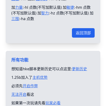
加
力量
:-hl 点数(不写加默认值) 加
敏捷
:-hm 点数
(不写加默认值) 加
智力
:-hz 点数(不写加默认值) 加
三围
:-ha 点数
返回顶部
所有功能
想知道hke脚本更新历史可以点这里:
更新历史
1.25b加入了
主机优势
必须先
开启作弊
无法开启
看这
如果第一次玩请先看
玩家必看