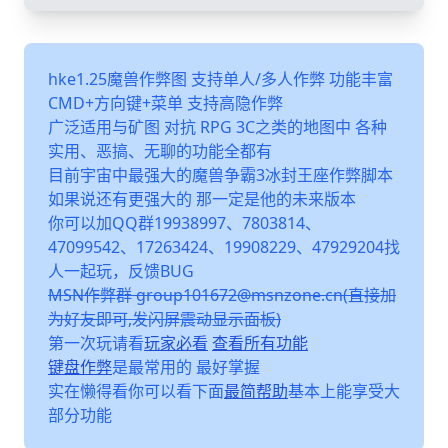
hke1.25魔兽作弊图 支持单人/多人作弊 功能丰富
CMD+方向键+菜单 支持高隐作弊
广泛适用与矿图 对抗 RPG 3C之类的地图中 各种
实用、恶搞、无聊的功能全都有
目前宇宙中最强大的魔兽争霸3冰封王座作弊脚本
如果说还有更强大的 那一定是他的未来版本
你可以加QQ群19938997、7803814、
47099542、17263424、19908229、47929204找
人一起玩，反馈BUG
MSN作弊群 group101672@msnzone.cn(直接加
为好友即可,发闪屏震动显示面板)
第一次玩请看
玩家必看
查看所有功能
键盘作弊
是最常用的 最好掌握
实在懒得看你可以看下面
最简帮助
基本上能享受大
部分功能