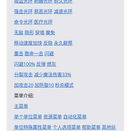
吸血光环
荆棘光环
耐久光环
强击光环
邪恶光环
减速光环
命令光环
医疗光环
无敌
隐形
穿墙
魔免
移动速度加快
反隐
永久献祭
重击
致命一击
闪避
闪避100%
反弹
燃灰
分裂攻击
减少魔法伤害33%
加攻击20
加防御10
秒杀模式
菜单介绍:
主菜单
单个单位菜单
资源菜单
自动化菜单
单位特殊属性菜单
个人选项菜单
帮助菜单
其他玩