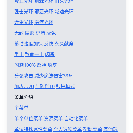
吸血光环
荆棘光环
耐久光环
强击光环
邪恶光环
减速光环
命令光环
医疗光环
无敌
隐形
穿墙
魔免
移动速度加快
反隐
永久献祭
重击
致命一击
闪避
闪避100%
反弹
燃灰
分裂攻击
减少魔法伤害33%
加攻击20
加防御10
秒杀模式
菜单介绍:
主菜单
单个单位菜单
资源菜单
自动化菜单
单位特殊属性菜单
个人选项菜单
帮助菜单
其他玩