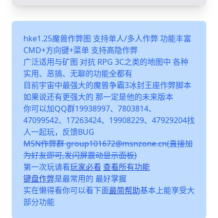
hke1.25魔兽作弊图 支持单人/多人作弊 功能丰富
CMD+方向键+菜单 支持高隐作弊
广泛适用与矿图 对抗 RPG 3C之类的地图中 各种
实用、恶搞、无聊的功能全都有
目前宇宙中最强大的魔兽争霸3冰封王座作弊脚本
如果说还有更强大的 那一定是他的未来版本
你可以加QQ群19938997、7803814、
47099542、17263424、19908229、47929204找
人一起玩，反馈BUG
MSN作弊群 group101672@msnzone.cn(直接加
为好友即可,发闪屏震动显示面板)
第一次玩请看
玩家必看
查看所有功能
键盘作弊
是最常用的 最好掌握
实在懒得看你可以看下面
最简帮助
基本上能享受大
部分功能