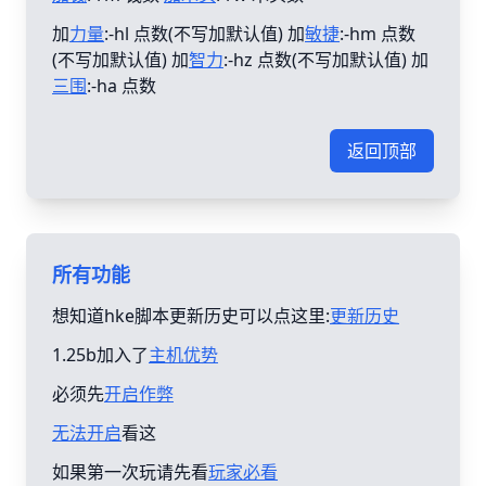
加
力量
:-hl 点数(不写加默认值) 加
敏捷
:-hm 点数
(不写加默认值) 加
智力
:-hz 点数(不写加默认值) 加
三围
:-ha 点数
返回顶部
所有功能
想知道hke脚本更新历史可以点这里:
更新历史
1.25b加入了
主机优势
必须先
开启作弊
无法开启
看这
如果第一次玩请先看
玩家必看