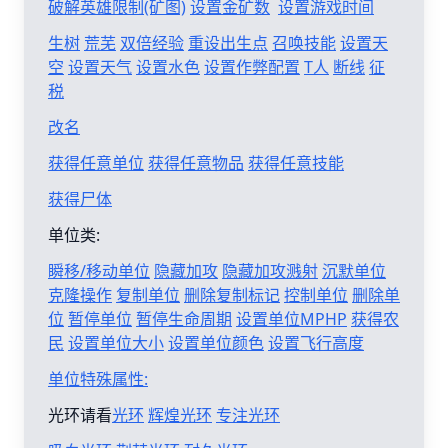
破解英雄限制(矿图)
设置金矿数
设置游戏时间
生树
荒芜
双倍经验
重设出生点
召唤技能
设置天
空
设置天气
设置水色
设置作弊配置
T人
断线
征
税
改名
获得任意单位
获得任意物品
获得任意技能
获得尸体
单位类:
瞬移/移动单位
隐藏加攻
隐藏加攻溅射
沉默单位
克隆操作
复制单位
删除复制标记
控制单位
删除单
位
暂停单位
暂停生命周期
设置单位MPHP
获得农
民
设置单位大小
设置单位颜色
设置飞行高度
单位特殊属性:
光环请看
光环
辉煌光环
专注光环