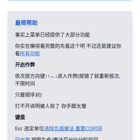
最简帮助
事实上菜单已经提供了大部分功能
你实在懒得看完整的先看这个吧 不过还是建议你
看
所有功能
开启作弊
依次按方向键↑↑←↓进入作弊(按错了就重新按次,
不限时间
只要顺序对)
打不开说明被人抢了 你手脚太慢
键盘
Esc 选定单位
清除负面魔法 重置CD时间
回血魔
按照生命/魔法百分比分阶段回