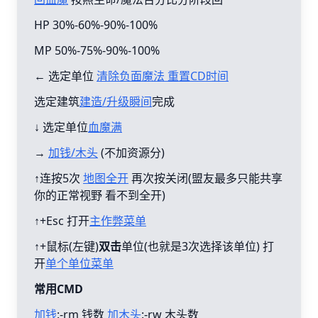
HP 30%-60%-90%-100%
MP 50%-75%-90%-100%
← 选定单位
清除负面魔法 重置CD时间
选定建筑
建造/升级瞬间
完成
↓ 选定单位
血魔满
→
加钱/木头
(不加资源分)
↑连按5次
地图全开
再次按关闭(盟友最多只能共享
你的正常视野 看不到全开)
↑+Esc 打开
主作弊菜单
↑+鼠标(左键)
双击
单位(也就是3次选择该单位) 打
开
单个单位菜单
常用CMD
加钱
:-rm 钱数
加木头
:-rw 木头数