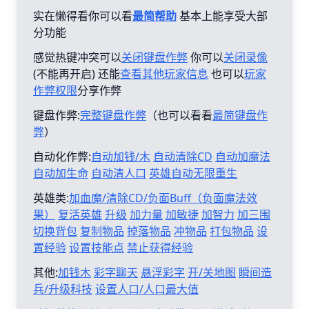
实在懒得看你可以看
最简帮助
基本上能享受大部
分功能
感觉热键冲突可以
关闭键盘作弊
你可以
关闭录像
(不能再开启) 还能
查看其他玩家信息
也可以
玩家
作弊权限
分享作弊
键盘作弊:
完整键盘作弊
（也可以看看
最简键盘作
弊
）
自动化作弊:
自动加钱/木
自动清除CD
自动加魔法
自动加生命
自动清人口
英雄自动无限重生
英雄类:
加血魔/清除CD/负面Buff（负面魔法效
果）
复活英雄
升级
加力量
加敏捷
加智力
加三围
切换背包
复制物品
掉落物品
冲物品
打包物品
设
置经验
设置技能点
禁止获得经验
其他:
加钱木
彩字聊天
悬浮彩字
开/关地图
瞬间造
兵/升级科技
设置人口/人口最大值