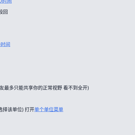
D时间
段回
D时间
友最多只能共享你的正常视野 看不到全开)
选择该单位) 打开
单个单位菜单