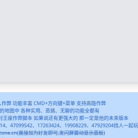
多人作弊 功能丰富 CMD+方向键+菜单 支持高隐作弊
之类的地图中 各种实用、恶搞、无聊的功能全都有
封王座作弊脚本 如果说还有更强大的 那一定是他的未来版本
14、47099542、17263424、19908229、47929204找人一
snzone.cn(直接加为好友即可,发闪屏震动显示面板)