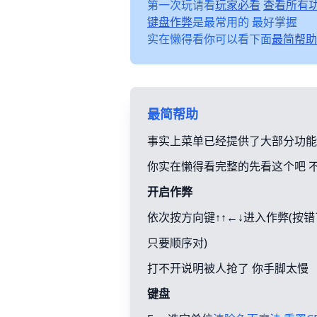
第一次玩请看
玩家必看
查看所有
键盘作弊
是最常用的 最好掌握
实在懒得看你可以看下面
最简帮助
最简帮助
事实上菜单已经提供了大部分功能
你实在懒得看完整的先看这个吧 
开启作弊
依次按方向键↑↑←↓进入作弊(按
只要顺序对)
打不开说明被人抢了 你手脚太慢
键盘