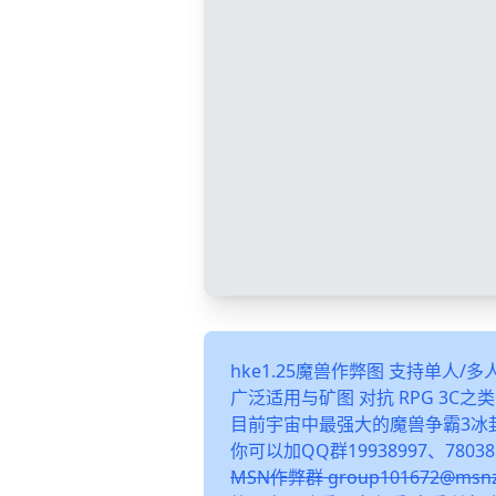
hke1.25魔兽作弊图 支持单人/
广泛适用与矿图 对抗 RPG 3C
目前宇宙中最强大的魔兽争霸3冰
你可以加QQ群19938997、78038
MSN作弊群 group101672@m