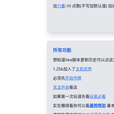
加
力量
:-hl 点数(不写加默认值) 加
所有功能
想知道hke脚本更新历史可以点这
1.25b加入了
主机优势
必须先
开启作弊
无法开启
看这
如果第一次玩请先看
玩家必看
实在懒得看你可以看
最简帮助
基