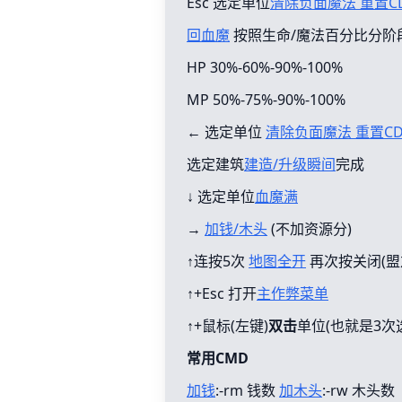
Esc 选定单位
清除负面魔法 重置C
回血魔
按照生命/魔法百分比分阶
HP 30%-60%-90%-100%
MP 50%-75%-90%-100%
← 选定单位
清除负面魔法 重置C
选定建筑
建造/升级瞬间
完成
↓ 选定单位
血魔满
→
加钱/木头
(不加资源分)
↑连按5次
地图全开
再次按关闭(盟
↑+Esc 打开
主作弊菜单
↑+鼠标(左键)
双击
单位(也就是3次
常用CMD
加钱
:-rm 钱数
加木头
:-rw 木头数