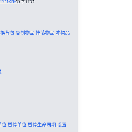
作弊权限
分享作弊
切换背包
复制物品
掉落物品
冲物品
税
单位
暂停单位
暂停生命周期
设置