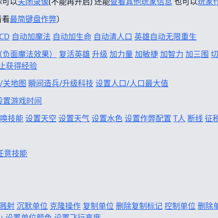
你可以
关闭录像
(不能再开启) 还能
查看其他玩家信息
也可以
玩家
看看
最简键盘作弊
）
CD
自动加魔法
自动加生命
自动清人口
英雄自动无限重生
f（负面魔法效果）
复活英雄
升级
加力量
加敏捷
加智力
加三围
止获得经验
/关地图
瞬间造兵/升级科技
设置人口/人口最大值
设置游戏时间
唤技能
设置天空
设置天气
设置水色
设置作弊配置
T人
断线
征
任意技能
溅射
沉默单位
克隆操作
复制单位
删除复制标记
控制单位
删除
小
设置单位颜色
设置飞行高度