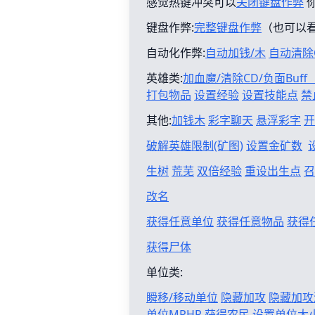
感觉热键冲突可以
关闭键盘作弊
键盘作弊:
完整键盘作弊
（也可以
自动化作弊:
自动加钱/木
自动清除
英雄类:
加血魔/清除CD/负面Buf
打包物品
设置经验
设置技能点
禁
其他:
加钱木
彩字聊天
悬浮彩字
开
破解英雄限制(矿图)
设置金矿数
生树
荒芜
双倍经验
重设出生点
召
改名
获得任意单位
获得任意物品
获得
获得尸体
单位类:
瞬移/移动单位
隐藏加攻
隐藏加攻
单位MPHP
获得农民
设置单位大