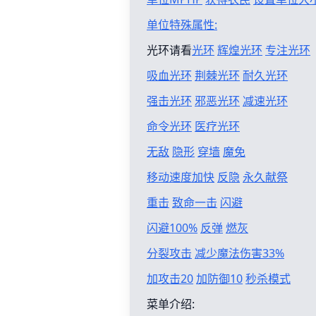
单位特殊属性:
光环请看
光环
辉煌光环
专注光环
吸血光环
荆棘光环
耐久光环
强击光环
邪恶光环
减速光环
命令光环
医疗光环
无敌
隐形
穿墙
魔免
移动速度加快
反隐
永久献祭
重击
致命一击
闪避
闪避100%
反弹
燃灰
分裂攻击
减少魔法伤害33%
加攻击20
加防御10
秒杀模式
菜单介绍: