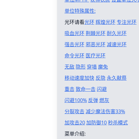
单位特殊属性:
光环请看
光环
辉煌光环
专注光环
吸血光环
荆棘光环
耐久光环
强击光环
邪恶光环
减速光环
命令光环
医疗光环
无敌
隐形
穿墙
魔免
移动速度加快
反隐
永久献祭
重击
致命一击
闪避
闪避100%
反弹
燃灰
分裂攻击
减少魔法伤害33%
加攻击20
加防御10
秒杀模式
菜单介绍: