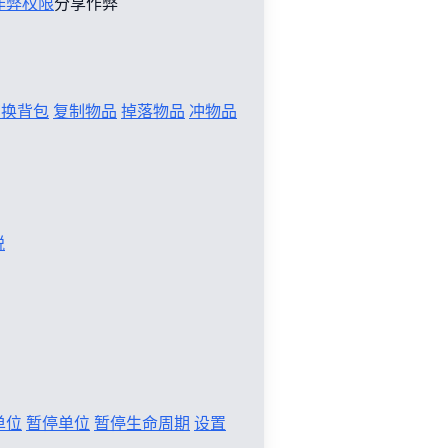
作弊权限
分享作弊
切换背包
复制物品
掉落物品
冲物品
税
单位
暂停单位
暂停生命周期
设置