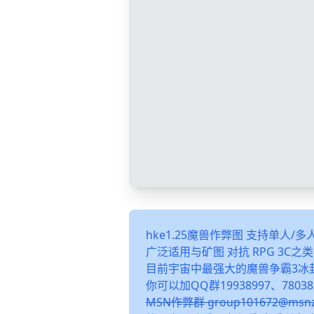
hke1.25魔兽作弊图 支持单人/
广泛适用与矿图 对抗 RPG 3C
目前宇宙中最强大的魔兽争霸3冰
你可以加QQ群19938997、78038
MSN作弊群 group101672@m