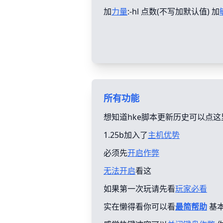
加
力量
:-hl 点数(不写加默认值) 加
所有功能
想知道hke脚本更新历史可以点这
1.25b加入了
主机优势
必须先
开启作弊
无法开启
看这
如果第一次玩请先看
玩家必看
实在懒得看你可以看
最简帮助
基