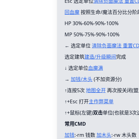
Esc 选定单位
清除负面魔法 重置C
回血魔
按照生命/魔法百分比分阶
HP 30%-60%-90%-100%
MP 50%-75%-90%-100%
← 选定单位
清除负面魔法 重置C
选定建筑
建造/升级瞬间
完成
↓ 选定单位
血魔满
→
加钱/木头
(不加资源分)
↑连按5次
地图全开
再次按关闭(盟
↑+Esc 打开
主作弊菜单
↑+鼠标(左键)
双击
单位(也就是3次
常用CMD
加钱
:-rm 钱数
加木头
:-rw 木头数