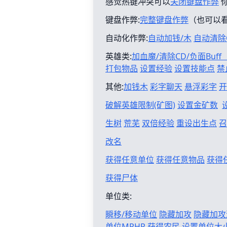
感觉热键冲突可以
关闭键盘作弊
键盘作弊:
完整键盘作弊
（也可以
自动化作弊:
自动加钱/木
自动清除
英雄类:
加血魔/清除CD/负面Buf
打包物品
设置经验
设置技能点
禁
其他:
加钱木
彩字聊天
悬浮彩字
开
破解英雄限制(矿图)
设置金矿数
生树
荒芜
双倍经验
重设出生点
召
改名
获得任意单位
获得任意物品
获得
获得尸体
单位类:
瞬移/移动单位
隐藏加攻
隐藏加攻
单位MPHP
获得农民
设置单位大