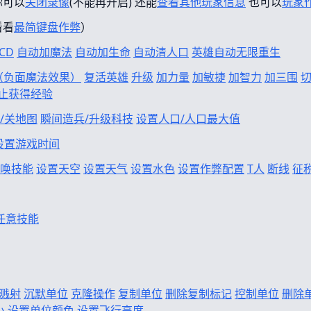
你可以
关闭录像
(不能再开启) 还能
查看其他玩家信息
也可以
玩家
看看
最简键盘作弊
）
CD
自动加魔法
自动加生命
自动清人口
英雄自动无限重生
f（负面魔法效果）
复活英雄
升级
加力量
加敏捷
加智力
加三围
止获得经验
/关地图
瞬间造兵/升级科技
设置人口/人口最大值
设置游戏时间
唤技能
设置天空
设置天气
设置水色
设置作弊配置
T人
断线
征
任意技能
溅射
沉默单位
克隆操作
复制单位
删除复制标记
控制单位
删除
小
设置单位颜色
设置飞行高度