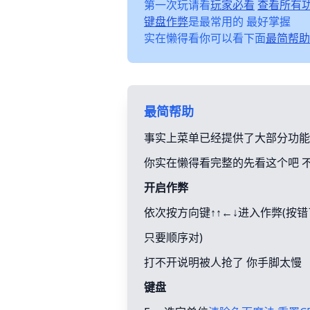
第一次玩请看
玩家必看
查看所有
键盘作弊
是最常用的 最好掌握
实在懒得看你可以看下面
最简帮助
最简帮助
事实上菜单已经提供了大部分功能
你实在懒得看完整的先看这个吧 
开启作弊
依次按方向键↑↑←↓进入作弊(按
只要顺序对)
打不开说明被人抢了 你手脚太慢
键盘