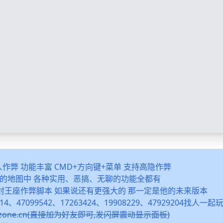
多人作弊 功能丰富 CMD+方向键+菜单 支持高隐作弊
之类的地图中 各种实用、恶搞、无聊的功能全都有
封王座作弊脚本 如果说还有更强大的 那一定是他的未来版本
14、47099542、17263424、19908229、47929204找人一
snzone.cn(直接加为好友即可,发闪屏震动显示面板)