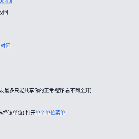
D时间
段回
D时间
友最多只能共享你的正常视野 看不到全开)
选择该单位) 打开
单个单位菜单