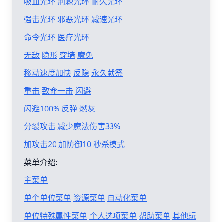
吸血光环
荆棘光环
耐久光环
强击光环
邪恶光环
减速光环
命令光环
医疗光环
无敌
隐形
穿墙
魔免
移动速度加快
反隐
永久献祭
重击
致命一击
闪避
闪避100%
反弹
燃灰
分裂攻击
减少魔法伤害33%
加攻击20
加防御10
秒杀模式
菜单介绍:
主菜单
单个单位菜单
资源菜单
自动化菜单
单位特殊属性菜单
个人选项菜单
帮助菜单
其他玩