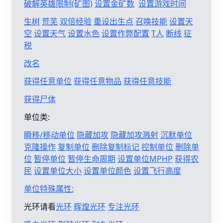
破解英雄限制(矿图)
设置金矿数
设置游戏时间
生树
荒芜
双倍经验
重设出生点
召唤技能
设置天
空
设置天气
设置水色
设置作弊配置
T人
断线
征
税
改名
获得任意单位
获得任意物品
获得任意技能
获得尸体
单位类:
瞬移/移动单位
隐藏加攻
隐藏加攻溅射
沉默单位
克隆操作
复制单位
删除复制标记
控制单位
删除单
位
暂停单位
暂停生命周期
设置单位MPHP
获得农
民
设置单位大小
设置单位颜色
设置飞行高度
单位特殊属性:
光环请看
光环
辉煌光环
专注光环