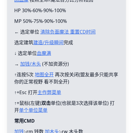
HP 30%-60%-90%-100%
MP 50%-75%-90%-100%
← 选定单位
清除负面魔法 重置CD时间
选定建筑
建造/升级瞬间
完成
↓ 选定单位
血魔满
→
加钱/木头
(不加资源分)
↑连按5次
地图全开
再次按关闭(盟友最多只能共享
你的正常视野 看不到全开)
↑+Esc 打开
主作弊菜单
↑+鼠标(左键)
双击
单位(也就是3次选择该单位) 打
开
单个单位菜单
常用CMD
加钱
:-rm 钱数
加木头
:-rw 木头数