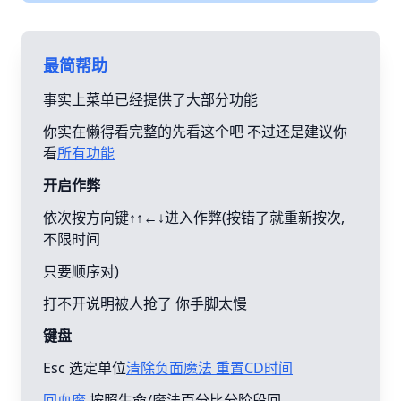
最简帮助
事实上菜单已经提供了大部分功能
你实在懒得看完整的先看这个吧 不过还是建议你
看
所有功能
开启作弊
依次按方向键↑↑←↓进入作弊(按错了就重新按次,
不限时间
只要顺序对)
打不开说明被人抢了 你手脚太慢
键盘
Esc 选定单位
清除负面魔法 重置CD时间
回血魔
按照生命/魔法百分比分阶段回