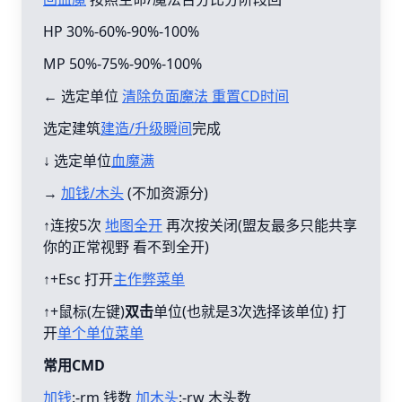
HP 30%-60%-90%-100%
MP 50%-75%-90%-100%
← 选定单位
清除负面魔法 重置CD时间
选定建筑
建造/升级瞬间
完成
↓ 选定单位
血魔满
→
加钱/木头
(不加资源分)
↑连按5次
地图全开
再次按关闭(盟友最多只能共享
你的正常视野 看不到全开)
↑+Esc 打开
主作弊菜单
↑+鼠标(左键)
双击
单位(也就是3次选择该单位) 打
开
单个单位菜单
常用CMD
加钱
:-rm 钱数
加木头
:-rw 木头数