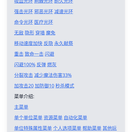
吸血光环
荆棘光环
耐久光环
强击光环
邪恶光环
减速光环
命令光环
医疗光环
无敌
隐形
穿墙
魔免
移动速度加快
反隐
永久献祭
重击
致命一击
闪避
闪避100%
反弹
燃灰
分裂攻击
减少魔法伤害33%
加攻击20
加防御10
秒杀模式
菜单介绍:
主菜单
单个单位菜单
资源菜单
自动化菜单
单位特殊属性菜单
个人选项菜单
帮助菜单
其他玩