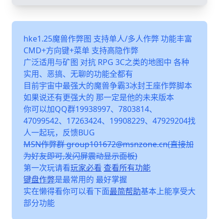
hke1.25魔兽作弊图 支持单人/多人作弊 功能丰富
CMD+方向键+菜单 支持高隐作弊
广泛适用与矿图 对抗 RPG 3C之类的地图中 各种
实用、恶搞、无聊的功能全都有
目前宇宙中最强大的魔兽争霸3冰封王座作弊脚本
如果说还有更强大的 那一定是他的未来版本
你可以加QQ群19938997、7803814、
47099542、17263424、19908229、47929204找
人一起玩，反馈BUG
MSN作弊群 group101672@msnzone.cn(直接加
为好友即可,发闪屏震动显示面板)
第一次玩请看
玩家必看
查看所有功能
键盘作弊
是最常用的 最好掌握
实在懒得看你可以看下面
最简帮助
基本上能享受大
部分功能