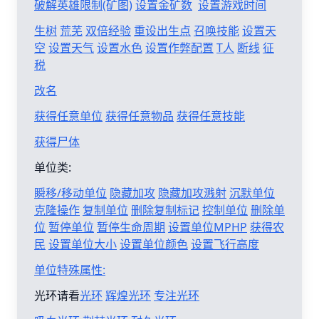
破解英雄限制(矿图)
设置金矿数
设置游戏时间
生树
荒芜
双倍经验
重设出生点
召唤技能
设置天
空
设置天气
设置水色
设置作弊配置
T人
断线
征
税
改名
获得任意单位
获得任意物品
获得任意技能
获得尸体
单位类:
瞬移/移动单位
隐藏加攻
隐藏加攻溅射
沉默单位
克隆操作
复制单位
删除复制标记
控制单位
删除单
位
暂停单位
暂停生命周期
设置单位MPHP
获得农
民
设置单位大小
设置单位颜色
设置飞行高度
单位特殊属性:
光环请看
光环
辉煌光环
专注光环