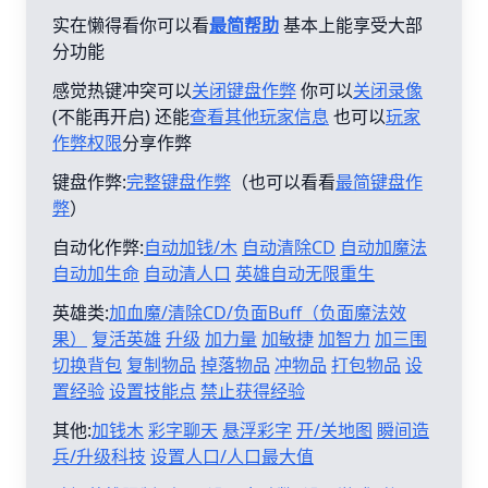
实在懒得看你可以看
最简帮助
基本上能享受大部
分功能
感觉热键冲突可以
关闭键盘作弊
你可以
关闭录像
(不能再开启) 还能
查看其他玩家信息
也可以
玩家
作弊权限
分享作弊
键盘作弊:
完整键盘作弊
（也可以看看
最简键盘作
弊
）
自动化作弊:
自动加钱/木
自动清除CD
自动加魔法
自动加生命
自动清人口
英雄自动无限重生
英雄类:
加血魔/清除CD/负面Buff（负面魔法效
果）
复活英雄
升级
加力量
加敏捷
加智力
加三围
切换背包
复制物品
掉落物品
冲物品
打包物品
设
置经验
设置技能点
禁止获得经验
其他:
加钱木
彩字聊天
悬浮彩字
开/关地图
瞬间造
兵/升级科技
设置人口/人口最大值