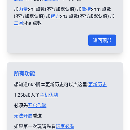
加
力量
:-hl 点数(不写加默认值) 加
敏捷
:-hm 点数
(不写加默认值) 加
智力
:-hz 点数(不写加默认值) 加
三围
:-ha 点数
返回顶部
所有功能
想知道hke脚本更新历史可以点这里:
更新历史
1.25b加入了
主机优势
必须先
开启作弊
无法开启
看这
如果第一次玩请先看
玩家必看