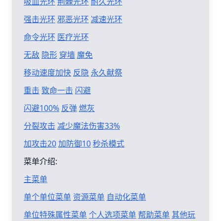
吸血光环
荆棘光环
耐久光环
强击光环
邪恶光环
减速光环
命令光环
医疗光环
无敌
隐形
穿墙
魔免
移动速度加快
反隐
永久献祭
重击
致命一击
闪避
闪避100%
反弹
燃灰
分裂攻击
减少魔法伤害33%
加攻击20
加防御10
秒杀模式
菜单介绍:
主菜单
单个单位菜单
资源菜单
自动化菜单
单位特殊属性菜单
个人选项菜单
帮助菜单
其他玩