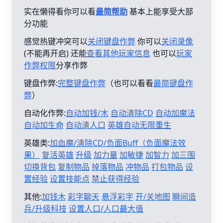
实在懒得看你可以看
最简帮助
基本上能享受大部
分功能
感觉热键冲突可以
关闭键盘作弊
你可以
关闭录像
(不能再开启) 还能
查看其他玩家信息
也可以
玩家
作弊权限
分享作弊
键盘作弊:
完整键盘作弊
（也可以看看
最简键盘作
弊
）
自动化作弊:
自动加钱/木
自动清除CD
自动加魔法
自动加生命
自动清人口
英雄自动无限重生
英雄类:
加血魔/清除CD/负面Buff（负面魔法效
果）
复活英雄
升级
加力量
加敏捷
加智力
加三围
切换背包
复制物品
掉落物品
冲物品
打包物品
设
置经验
设置技能点
禁止获得经验
其他:
加钱木
彩字聊天
悬浮彩字
开/关地图
瞬间造
兵/升级科技
设置人口/人口最大值