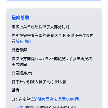
最简帮助
事实上菜单已经提供了大部分功能
你实在懒得看完整的先看这个吧 不过还是建议你
看
所有功能
开启作弊
依次按方向键↑↑←↓进入作弊(按错了就重新按次,
不限时间
只要顺序对)
打不开说明被人抢了 你手脚太慢
键盘
Esc 选定单位
清除负面魔法 重置CD时间
回血魔
按照生命/魔法百分比分阶段回