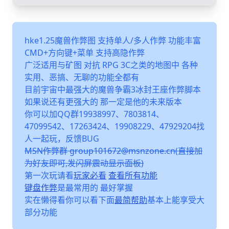
hke1.25魔兽作弊图 支持单人/多人作弊 功能丰富
CMD+方向键+菜单 支持高隐作弊
广泛适用与矿图 对抗 RPG 3C之类的地图中 各种
实用、恶搞、无聊的功能全都有
目前宇宙中最强大的魔兽争霸3冰封王座作弊脚本
如果说还有更强大的 那一定是他的未来版本
你可以加QQ群19938997、7803814、
47099542、17263424、19908229、47929204找
人一起玩，反馈BUG
MSN作弊群 group101672@msnzone.cn(直接加
为好友即可,发闪屏震动显示面板)
第一次玩请看
玩家必看
查看所有功能
键盘作弊
是最常用的 最好掌握
实在懒得看你可以看下面
最简帮助
基本上能享受大
部分功能