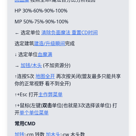
HP 30%-60%-90%-100%
MP 50%-75%-90%-100%
← 选定单位
清除负面魔法 重置CD时间
选定建筑
建造/升级瞬间
完成
↓ 选定单位
血魔满
→
加钱/木头
(不加资源分)
↑连按5次
地图全开
再次按关闭(盟友最多只能共享
你的正常视野 看不到全开)
↑+Esc 打开
主作弊菜单
↑+鼠标(左键)
双击
单位(也就是3次选择该单位) 打
开
单个单位菜单
常用CMD
加钱
:-rm 钱数
加木头
:-rw 木头数