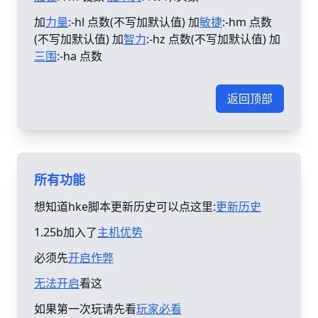
加
力量
:-hl 点数(不写加默认值) 加
敏捷
:-hm 点数
(不写加默认值) 加
智力
:-hz 点数(不写加默认值) 加
三围
:-ha 点数
返回顶部
所有功能
想知道hke脚本更新历史可以点这里:
更新历史
1.25b加入了
主机优势
必须先
开启作弊
无法开启
看这
如果第一次玩请先看
玩家必看