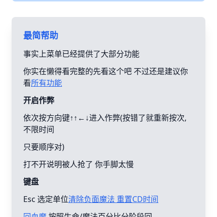
最简帮助
事实上菜单已经提供了大部分功能
你实在懒得看完整的先看这个吧 不过还是建议你
看
所有功能
开启作弊
依次按方向键↑↑←↓进入作弊(按错了就重新按次,
不限时间
只要顺序对)
打不开说明被人抢了 你手脚太慢
键盘
Esc 选定单位
清除负面魔法 重置CD时间
回血魔
按照生命/魔法百分比分阶段回