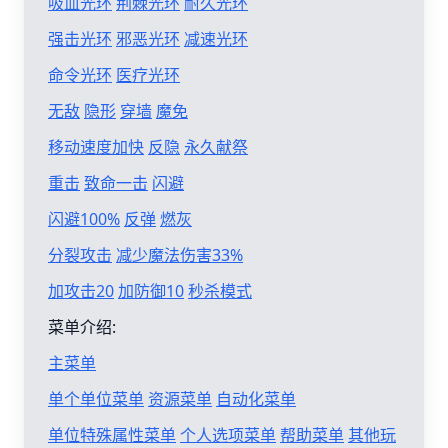
吸血光环
荆棘光环
耐久光环
强击光环
邪恶光环
减速光环
命令光环
医疗光环
无敌
隐形
穿墙
魔免
移动速度加快
反隐
永久献祭
重击
致命一击
闪避
闪避100%
反弹
燃灰
分裂攻击
减少魔法伤害33%
加攻击20
加防御10
秒杀模式
菜单介绍:
主菜单
单个单位菜单
资源菜单
自动化菜单
单位特殊属性菜单
个人选项菜单
帮助菜单
其他玩