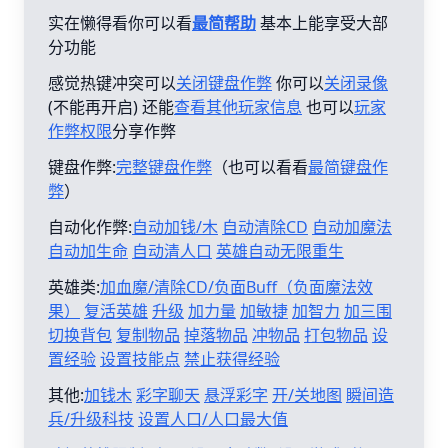
实在懒得看你可以看
最简帮助
基本上能享受大部
分功能
感觉热键冲突可以
关闭键盘作弊
你可以
关闭录像
(不能再开启) 还能
查看其他玩家信息
也可以
玩家
作弊权限
分享作弊
键盘作弊:
完整键盘作弊
（也可以看看
最简键盘作
弊
）
自动化作弊:
自动加钱/木
自动清除CD
自动加魔法
自动加生命
自动清人口
英雄自动无限重生
英雄类:
加血魔/清除CD/负面Buff（负面魔法效
果）
复活英雄
升级
加力量
加敏捷
加智力
加三围
切换背包
复制物品
掉落物品
冲物品
打包物品
设
置经验
设置技能点
禁止获得经验
其他:
加钱木
彩字聊天
悬浮彩字
开/关地图
瞬间造
兵/升级科技
设置人口/人口最大值