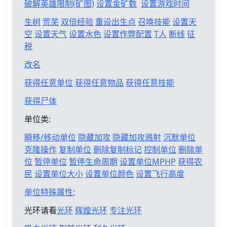
破解英雄限制(矿图)
设置金矿数
设置游戏时间
生树
荒芜
双倍经验
重设出生点
召唤技能
设置天
空
设置天气
设置水色
设置作弊配置
T人
断线
征
税
改名
获得任意单位
获得任意物品
获得任意技能
获得尸体
单位类:
瞬移/移动单位
隐藏加攻
隐藏加攻溅射
沉默单位
克隆操作
复制单位
删除复制标记
控制单位
删除单
位
暂停单位
暂停生命周期
设置单位MPHP
获得农
民
设置单位大小
设置单位颜色
设置飞行高度
单位特殊属性:
光环请看
光环
辉煌光环
专注光环