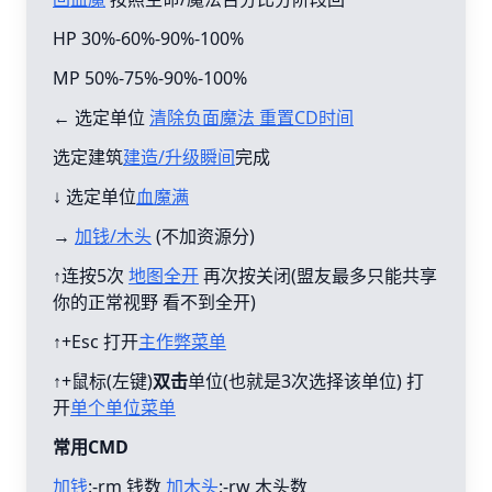
HP 30%-60%-90%-100%
MP 50%-75%-90%-100%
← 选定单位
清除负面魔法 重置CD时间
选定建筑
建造/升级瞬间
完成
↓ 选定单位
血魔满
→
加钱/木头
(不加资源分)
↑连按5次
地图全开
再次按关闭(盟友最多只能共享
你的正常视野 看不到全开)
↑+Esc 打开
主作弊菜单
↑+鼠标(左键)
双击
单位(也就是3次选择该单位) 打
开
单个单位菜单
常用CMD
加钱
:-rm 钱数
加木头
:-rw 木头数