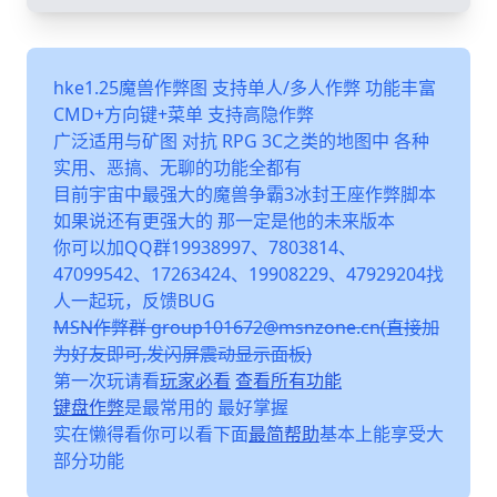
hke1.25魔兽作弊图 支持单人/多人作弊 功能丰富
CMD+方向键+菜单 支持高隐作弊
广泛适用与矿图 对抗 RPG 3C之类的地图中 各种
实用、恶搞、无聊的功能全都有
目前宇宙中最强大的魔兽争霸3冰封王座作弊脚本
如果说还有更强大的 那一定是他的未来版本
你可以加QQ群19938997、7803814、
47099542、17263424、19908229、47929204找
人一起玩，反馈BUG
MSN作弊群 group101672@msnzone.cn(直接加
为好友即可,发闪屏震动显示面板)
第一次玩请看
玩家必看
查看所有功能
键盘作弊
是最常用的 最好掌握
实在懒得看你可以看下面
最简帮助
基本上能享受大
部分功能