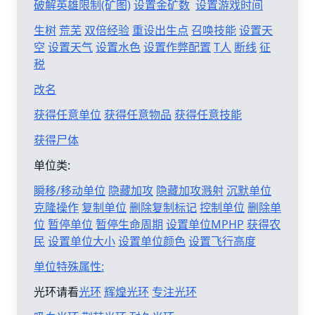
破解英雄限制(矿图)
设置金矿数
设置游戏时间
生树
荒芜
双倍经验
重设出生点
召唤技能
设置天
空
设置天气
设置水色
设置作弊配置
T人
断线
征
税
改名
获得任意单位
获得任意物品
获得任意技能
获得尸体
单位类:
瞬移/移动单位
隐藏加攻
隐藏加攻溅射
沉默单位
克隆操作
复制单位
删除复制标记
控制单位
删除单
位
暂停单位
暂停生命周期
设置单位MPHP
获得农
民
设置单位大小
设置单位颜色
设置飞行高度
单位特殊属性:
光环请看
光环
辉煌光环
专注光环