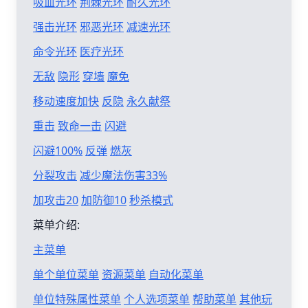
吸血光环
荆棘光环
耐久光环
强击光环
邪恶光环
减速光环
命令光环
医疗光环
无敌
隐形
穿墙
魔免
移动速度加快
反隐
永久献祭
重击
致命一击
闪避
闪避100%
反弹
燃灰
分裂攻击
减少魔法伤害33%
加攻击20
加防御10
秒杀模式
菜单介绍:
主菜单
单个单位菜单
资源菜单
自动化菜单
单位特殊属性菜单
个人选项菜单
帮助菜单
其他玩