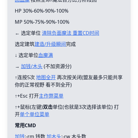
HP 30%-60%-90%-100%
MP 50%-75%-90%-100%
← 选定单位
清除负面魔法 重置CD时间
选定建筑
建造/升级瞬间
完成
↓ 选定单位
血魔满
→
加钱/木头
(不加资源分)
↑连按5次
地图全开
再次按关闭(盟友最多只能共享
你的正常视野 看不到全开)
↑+Esc 打开
主作弊菜单
↑+鼠标(左键)
双击
单位(也就是3次选择该单位) 打
开
单个单位菜单
常用CMD
加钱
:-rm 钱数
加木头
:-rw 木头数