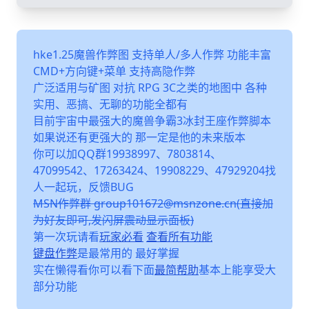
hke1.25魔兽作弊图 支持单人/多人作弊 功能丰富
CMD+方向键+菜单 支持高隐作弊
广泛适用与矿图 对抗 RPG 3C之类的地图中 各种
实用、恶搞、无聊的功能全都有
目前宇宙中最强大的魔兽争霸3冰封王座作弊脚本
如果说还有更强大的 那一定是他的未来版本
你可以加QQ群19938997、7803814、
47099542、17263424、19908229、47929204找
人一起玩，反馈BUG
MSN作弊群 group101672@msnzone.cn(直接加
为好友即可,发闪屏震动显示面板)
第一次玩请看
玩家必看
查看所有功能
键盘作弊
是最常用的 最好掌握
实在懒得看你可以看下面
最简帮助
基本上能享受大
部分功能