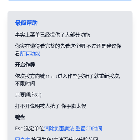
最简帮助
事实上菜单已经提供了大部分功能
你实在懒得看完整的先看这个吧 不过还是建议你
看
所有功能
开启作弊
依次按方向键↑↑←↓进入作弊(按错了就重新按次,
不限时间
只要顺序对)
打不开说明被人抢了 你手脚太慢
键盘
Esc 选定单位
清除负面魔法 重置CD时间
回血魔
按照生命/魔法百分比分阶段回