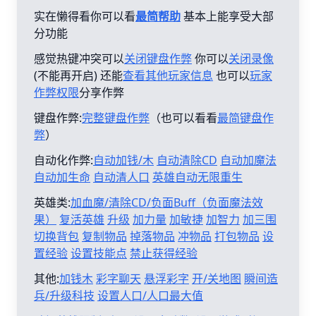
实在懒得看你可以看
最简帮助
基本上能享受大部
分功能
感觉热键冲突可以
关闭键盘作弊
你可以
关闭录像
(不能再开启) 还能
查看其他玩家信息
也可以
玩家
作弊权限
分享作弊
键盘作弊:
完整键盘作弊
（也可以看看
最简键盘作
弊
）
自动化作弊:
自动加钱/木
自动清除CD
自动加魔法
自动加生命
自动清人口
英雄自动无限重生
英雄类:
加血魔/清除CD/负面Buff（负面魔法效
果）
复活英雄
升级
加力量
加敏捷
加智力
加三围
切换背包
复制物品
掉落物品
冲物品
打包物品
设
置经验
设置技能点
禁止获得经验
其他:
加钱木
彩字聊天
悬浮彩字
开/关地图
瞬间造
兵/升级科技
设置人口/人口最大值