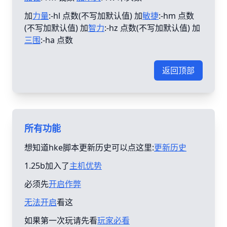
加
力量
:-hl 点数(不写加默认值) 加
敏捷
:-hm 点数
(不写加默认值) 加
智力
:-hz 点数(不写加默认值) 加
三围
:-ha 点数
返回顶部
所有功能
想知道hke脚本更新历史可以点这里:
更新历史
1.25b加入了
主机优势
必须先
开启作弊
无法开启
看这
如果第一次玩请先看
玩家必看