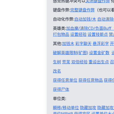
感觉热键冲突可以
关闭键盘作弊
键盘作弊:
完整键盘作弊
（也可以
自动化作弊:
自动加钱/木
自动清除
英雄类:
加血魔/清除CD/负面Buf
打包物品
设置经验
设置技能点
禁
其他:
加钱木
彩字聊天
悬浮彩字
开
破解英雄限制(矿图)
设置金矿数
生树
荒芜
双倍经验
重设出生点
召
改名
获得任意单位
获得任意物品
获得
获得尸体
单位类:
瞬移/移动单位
隐藏加攻
隐藏加攻
单位MPHP
获得农民
设置单位大