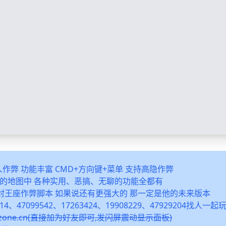
多人作弊 功能丰富 CMD+方向键+菜单 支持高隐作弊
之类的地图中 各种实用、恶搞、无聊的功能全都有
封王座作弊脚本 如果说还有更强大的 那一定是他的未来版本
14、47099542、17263424、19908229、47929204找人一
snzone.cn(直接加为好友即可,发闪屏震动显示面板)