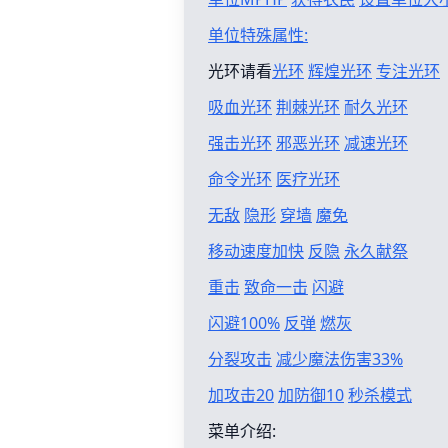
单位特殊属性:
光环请看
光环
辉煌光环
专注光环
吸血光环
荆棘光环
耐久光环
强击光环
邪恶光环
减速光环
命令光环
医疗光环
无敌
隐形
穿墙
魔免
移动速度加快
反隐
永久献祭
重击
致命一击
闪避
闪避100%
反弹
燃灰
分裂攻击
减少魔法伤害33%
加攻击20
加防御10
秒杀模式
菜单介绍: