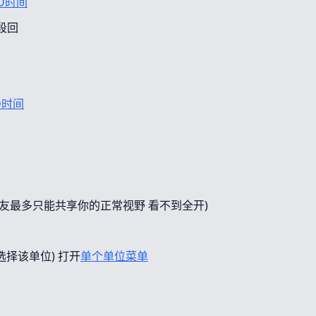
D时间
段回
D时间
友最多只能共享你的正常视野 看不到全开)
选择该单位) 打开
单个单位菜单