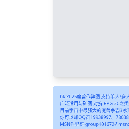
hke1.25魔兽作弊图 支持单人/
广泛适用与矿图 对抗 RPG 3C
目前宇宙中最强大的魔兽争霸3冰
你可以加QQ群19938997、78038
MSN作弊群 group101672@m