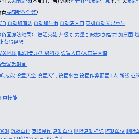
你可以
关闭录像
(不能再开启) 还能
查看其他玩家信息
也可以
玩家
看看
最简键盘作弊
）
CD
自动加魔法
自动加生命
自动清人口
英雄自动无限重生
f（负面魔法效果）
复活英雄
升级
加力量
加敏捷
加智力
加三围
止获得经验
/关地图
瞬间造兵/升级科技
设置人口/人口最大值
设置游戏时间
唤技能
设置天空
设置天气
设置水色
设置作弊配置
T人
断线
征
任意技能
溅射
沉默单位
克隆操作
复制单位
删除复制标记
控制单位
删除
小
设置单位颜色
设置飞行高度