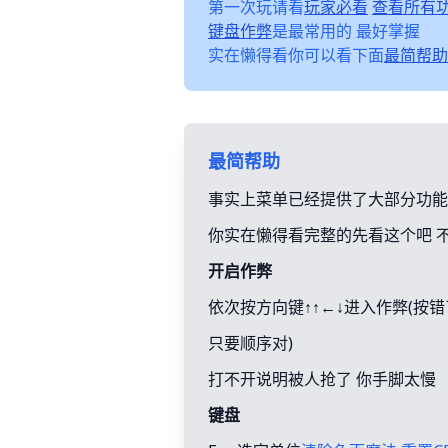
第一次玩请看
玩家必看
查看所有
键盘作弊
是最常用的 最好掌握
实在懒得看你可以看下面
最简帮助
最简帮助
事实上菜单已经提供了大部分功能
你实在懒得看完整的先看这个吧 
开启作弊
依次按方向键↑↑←↓进入作弊(按
只要顺序对)
打不开说明被人抢了 你手脚太慢
键盘