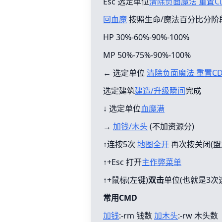
Esc 选定单位
清除负面魔法 重置C
回血魔
按照生命/魔法百分比分阶
HP 30%-60%-90%-100%
MP 50%-75%-90%-100%
← 选定单位
清除负面魔法 重置C
选定建筑
建造/升级瞬间
完成
↓ 选定单位
血魔满
→
加钱/木头
(不加资源分)
↑连按5次
地图全开
再次按关闭(盟
↑+Esc 打开
主作弊菜单
↑+鼠标(左键)
双击
单位(也就是3次
常用CMD
加钱
:-rm 钱数
加木头
:-rw 木头数