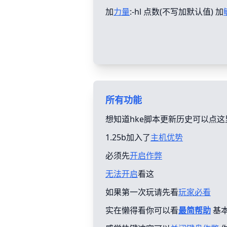
加
力量
:-hl 点数(不写加默认值) 加
所有功能
想知道hke脚本更新历史可以点这
1.25b加入了
主机优势
必须先
开启作弊
无法开启
看这
如果第一次玩请先看
玩家必看
实在懒得看你可以看
最简帮助
基