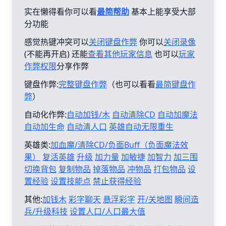
实在懒得看你可以看
最简帮助
基本上能享受大部
分功能
感觉热键冲突可以
关闭键盘作弊
你可以
关闭录像
(不能再开启) 还能
查看其他玩家信息
也可以
玩家
作弊权限
分享作弊
键盘作弊:
完整键盘作弊
（也可以看看
最简键盘作
弊
）
自动化作弊:
自动加钱/木
自动清除CD
自动加魔法
自动加生命
自动清人口
英雄自动无限重生
英雄类:
加血魔/清除CD/负面Buff（负面魔法效
果）
复活英雄
升级
加力量
加敏捷
加智力
加三围
切换背包
复制物品
掉落物品
冲物品
打包物品
设
置经验
设置技能点
禁止获得经验
其他:
加钱木
彩字聊天
悬浮彩字
开/关地图
瞬间造
兵/升级科技
设置人口/人口最大值