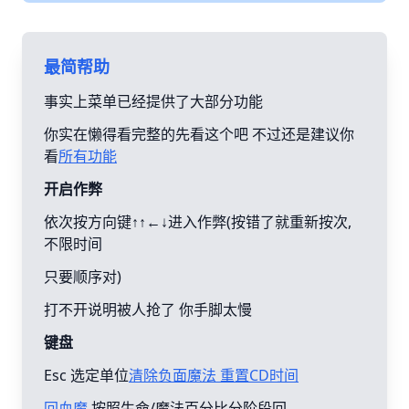
最简帮助
事实上菜单已经提供了大部分功能
你实在懒得看完整的先看这个吧 不过还是建议你
看
所有功能
开启作弊
依次按方向键↑↑←↓进入作弊(按错了就重新按次,
不限时间
只要顺序对)
打不开说明被人抢了 你手脚太慢
键盘
Esc 选定单位
清除负面魔法 重置CD时间
回血魔
按照生命/魔法百分比分阶段回