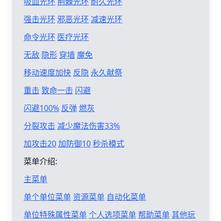
吸血光环
荆棘光环
耐久光环
强击光环
邪恶光环
减速光环
命令光环
医疗光环
无敌
隐形
穿墙
魔免
移动速度加快
反隐
永久献祭
重击
致命一击
闪避
闪避100%
反弹
燃灰
分裂攻击
减少魔法伤害33%
加攻击20
加防御10
秒杀模式
菜单介绍:
主菜单
单个单位菜单
资源菜单
自动化菜单
单位特殊属性菜单
个人选项菜单
帮助菜单
其他玩