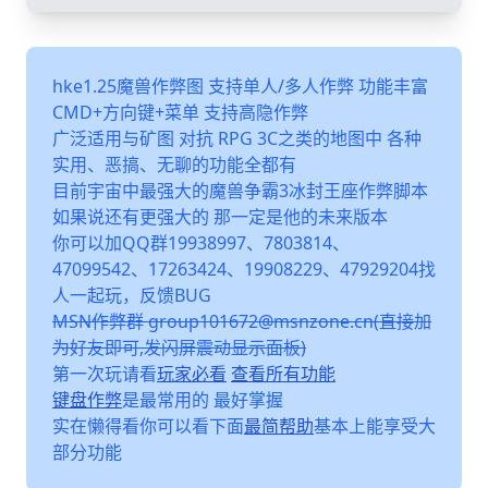
hke1.25魔兽作弊图 支持单人/多人作弊 功能丰富
CMD+方向键+菜单 支持高隐作弊
广泛适用与矿图 对抗 RPG 3C之类的地图中 各种
实用、恶搞、无聊的功能全都有
目前宇宙中最强大的魔兽争霸3冰封王座作弊脚本
如果说还有更强大的 那一定是他的未来版本
你可以加QQ群19938997、7803814、
47099542、17263424、19908229、47929204找
人一起玩，反馈BUG
MSN作弊群 group101672@msnzone.cn(直接加
为好友即可,发闪屏震动显示面板)
第一次玩请看
玩家必看
查看所有功能
键盘作弊
是最常用的 最好掌握
实在懒得看你可以看下面
最简帮助
基本上能享受大
部分功能