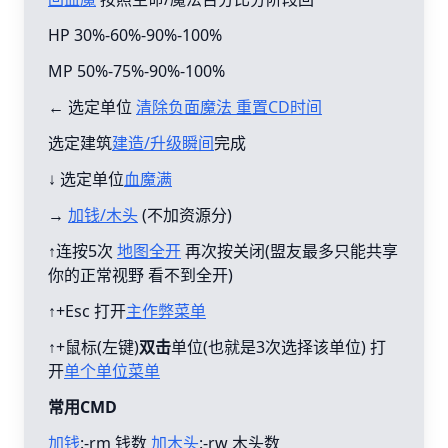
HP 30%-60%-90%-100%
MP 50%-75%-90%-100%
← 选定单位
清除负面魔法 重置CD时间
选定建筑
建造/升级瞬间
完成
↓ 选定单位
血魔满
→
加钱/木头
(不加资源分)
↑连按5次
地图全开
再次按关闭(盟友最多只能共享
你的正常视野 看不到全开)
↑+Esc 打开
主作弊菜单
↑+鼠标(左键)
双击
单位(也就是3次选择该单位) 打
开
单个单位菜单
常用CMD
加钱
:-rm 钱数
加木头
:-rw 木头数