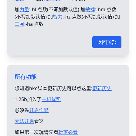
加
力量
:-hl 点数(不写加默认值) 加
敏捷
:-hm 点数
(不写加默认值) 加
智力
:-hz 点数(不写加默认值) 加
三围
:-ha 点数
返回顶部
所有功能
想知道hke脚本更新历史可以点这里:
更新历史
1.25b加入了
主机优势
必须先
开启作弊
无法开启
看这
如果第一次玩请先看
玩家必看