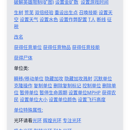
破解英雄限制(矿图)
设置金矿数
设置游戏时间
生树
荒芜
双倍经验
重设出生点
召唤技能
设置天
空
设置天气
设置水色
设置作弊配置
T人
断线
征
税
改名
获得任意单位
获得任意物品
获得任意技能
获得尸体
单位类:
瞬移/移动单位
隐藏加攻
隐藏加攻溅射
沉默单位
克隆操作
复制单位
删除复制标记
控制单位
删除单
位
暂停单位
暂停生命周期
设置单位MPHP
获得农
民
设置单位大小
设置单位颜色
设置飞行高度
单位特殊属性:
光环请看
光环
辉煌光环
专注光环