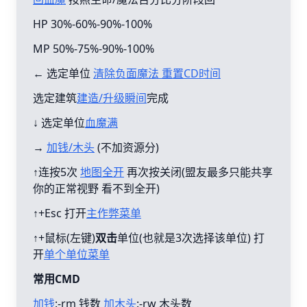
HP 30%-60%-90%-100%
MP 50%-75%-90%-100%
← 选定单位
清除负面魔法 重置CD时间
选定建筑
建造/升级瞬间
完成
↓ 选定单位
血魔满
→
加钱/木头
(不加资源分)
↑连按5次
地图全开
再次按关闭(盟友最多只能共享
你的正常视野 看不到全开)
↑+Esc 打开
主作弊菜单
↑+鼠标(左键)
双击
单位(也就是3次选择该单位) 打
开
单个单位菜单
常用CMD
加钱
:-rm 钱数
加木头
:-rw 木头数