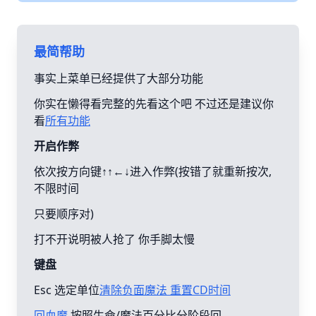
最简帮助
事实上菜单已经提供了大部分功能
你实在懒得看完整的先看这个吧 不过还是建议你
看
所有功能
开启作弊
依次按方向键↑↑←↓进入作弊(按错了就重新按次,
不限时间
只要顺序对)
打不开说明被人抢了 你手脚太慢
键盘
Esc 选定单位
清除负面魔法 重置CD时间
回血魔
按照生命/魔法百分比分阶段回