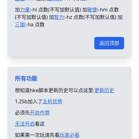
加
力量
:-hl 点数(不写加默认值) 加
敏捷
:-hm 点数
(不写加默认值) 加
智力
:-hz 点数(不写加默认值) 加
三围
:-ha 点数
返回顶部
所有功能
想知道hke脚本更新历史可以点这里:
更新历史
1.25b加入了
主机优势
必须先
开启作弊
无法开启
看这
如果第一次玩请先看
玩家必看