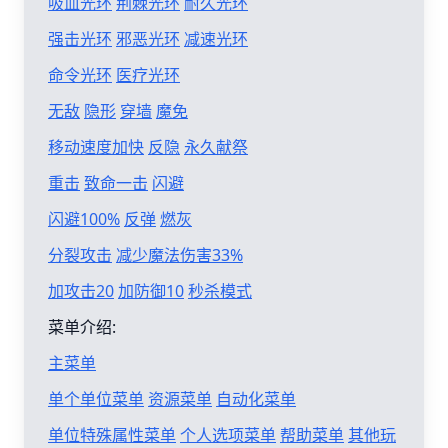
吸血光环
荆棘光环
耐久光环
强击光环
邪恶光环
减速光环
命令光环
医疗光环
无敌
隐形
穿墙
魔免
移动速度加快
反隐
永久献祭
重击
致命一击
闪避
闪避100%
反弹
燃灰
分裂攻击
减少魔法伤害33%
加攻击20
加防御10
秒杀模式
菜单介绍:
主菜单
单个单位菜单
资源菜单
自动化菜单
单位特殊属性菜单
个人选项菜单
帮助菜单
其他玩