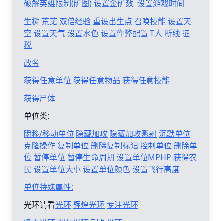
破解英雄限制(矿图)
设置金矿数
设置游戏时间
生树
荒芜
双倍经验
重设出生点
召唤技能
设置天
空
设置天气
设置水色
设置作弊配置
T人
断线
征
税
改名
获得任意单位
获得任意物品
获得任意技能
获得尸体
单位类:
瞬移/移动单位
隐藏加攻
隐藏加攻溅射
沉默单位
克隆操作
复制单位
删除复制标记
控制单位
删除单
位
暂停单位
暂停生命周期
设置单位MPHP
获得农
民
设置单位大小
设置单位颜色
设置飞行高度
单位特殊属性:
光环请看
光环
辉煌光环
专注光环