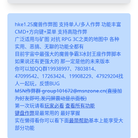
hke1.25魔兽作弊图 支持单人/多人作弊 功能丰富
CMD+方向键+菜单 支持高隐作弊
广泛适用与矿图 对抗 RPG 3C之类的地图中 各种
实用、恶搞、无聊的功能全都有
目前宇宙中最强大的魔兽争霸3冰封王座作弊脚本
如果说还有更强大的 那一定是他的未来版本
你可以加QQ群19938997、7803814、
47099542、17263424、19908229、47929204找
人一起玩，反馈BUG
MSN作弊群 group101672@msnzone.cn(直接加
为好友即可,发闪屏震动显示面板)
第一次玩请看
玩家必看
查看所有功能
键盘作弊
是最常用的 最好掌握
实在懒得看你可以看下面
最简帮助
基本上能享受大
部分功能