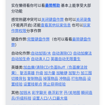
实在懒得看你可以看
最简帮助
基本上能享受大部
分功能
感觉热键冲突可以
关闭键盘作弊
你可以
关闭录像
(不能再开启) 还能
查看其他玩家信息
也可以
玩家
作弊权限
分享作弊
键盘作弊:
完整键盘作弊
（也可以看看
最简键盘作
弊
）
自动化作弊:
自动加钱/木
自动清除CD
自动加魔法
自动加生命
自动清人口
英雄自动无限重生
英雄类:
加血魔/清除CD/负面Buff（负面魔法效
果）
复活英雄
升级
加力量
加敏捷
加智力
加三围
切换背包
复制物品
掉落物品
冲物品
打包物品
设
置经验
设置技能点
禁止获得经验
其他:
加钱木
彩字聊天
悬浮彩字
开/关地图
瞬间造
兵/升级科技
设置人口/人口最大值