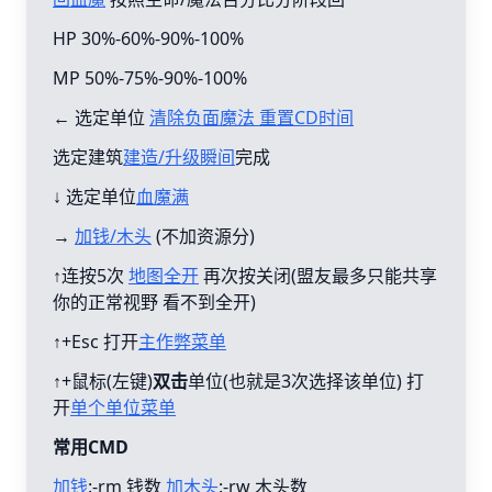
HP 30%-60%-90%-100%
MP 50%-75%-90%-100%
← 选定单位
清除负面魔法 重置CD时间
选定建筑
建造/升级瞬间
完成
↓ 选定单位
血魔满
→
加钱/木头
(不加资源分)
↑连按5次
地图全开
再次按关闭(盟友最多只能共享
你的正常视野 看不到全开)
↑+Esc 打开
主作弊菜单
↑+鼠标(左键)
双击
单位(也就是3次选择该单位) 打
开
单个单位菜单
常用CMD
加钱
:-rm 钱数
加木头
:-rw 木头数