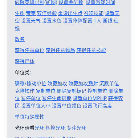
破解英雄限制(矿图)
设置金矿数
设置游戏时间
生树
荒芜
双倍经验
重设出生点
召唤技能
设置天
空
设置天气
设置水色
设置作弊配置
T人
断线
征
税
改名
获得任意单位
获得任意物品
获得任意技能
获得尸体
单位类:
瞬移/移动单位
隐藏加攻
隐藏加攻溅射
沉默单位
克隆操作
复制单位
删除复制标记
控制单位
删除单
位
暂停单位
暂停生命周期
设置单位MPHP
获得农
民
设置单位大小
设置单位颜色
设置飞行高度
单位特殊属性:
光环请看
光环
辉煌光环
专注光环