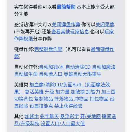
实在懒得看你可以看
最简帮助
基本上能享受大部
分功能
感觉热键冲突可以
关闭键盘作弊
你可以
关闭录像
(不能再开启) 还能
查看其他玩家信息
也可以
玩家
作弊权限
分享作弊
键盘作弊:
完整键盘作弊
（也可以看看
最简键盘作
弊
）
自动化作弊:
自动加钱/木
自动清除CD
自动加魔法
自动加生命
自动清人口
英雄自动无限重生
英雄类:
加血魔/清除CD/负面Buff（负面魔法效
果）
复活英雄
升级
加力量
加敏捷
加智力
加三围
切换背包
复制物品
掉落物品
冲物品
打包物品
设
置经验
设置技能点
禁止获得经验
其他:
加钱木
彩字聊天
悬浮彩字
开/关地图
瞬间造
兵/升级科技
设置人口/人口最大值