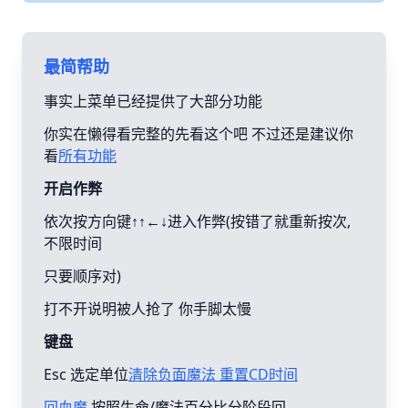
最简帮助
事实上菜单已经提供了大部分功能
你实在懒得看完整的先看这个吧 不过还是建议你
看
所有功能
开启作弊
依次按方向键↑↑←↓进入作弊(按错了就重新按次,
不限时间
只要顺序对)
打不开说明被人抢了 你手脚太慢
键盘
Esc 选定单位
清除负面魔法 重置CD时间
回血魔
按照生命/魔法百分比分阶段回