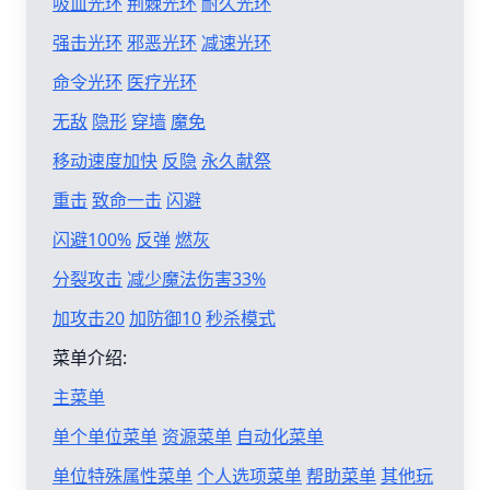
吸血光环
荆棘光环
耐久光环
强击光环
邪恶光环
减速光环
命令光环
医疗光环
无敌
隐形
穿墙
魔免
移动速度加快
反隐
永久献祭
重击
致命一击
闪避
闪避100%
反弹
燃灰
分裂攻击
减少魔法伤害33%
加攻击20
加防御10
秒杀模式
菜单介绍:
主菜单
单个单位菜单
资源菜单
自动化菜单
单位特殊属性菜单
个人选项菜单
帮助菜单
其他玩