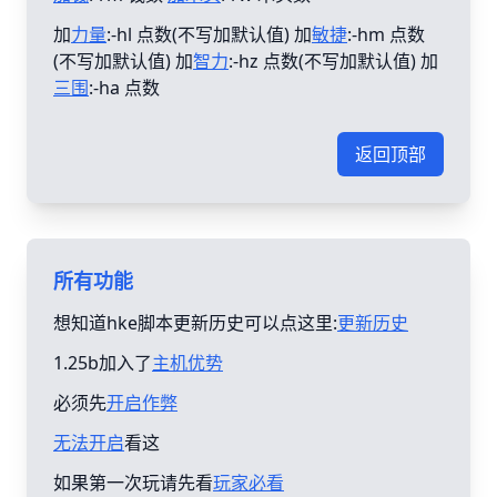
加
力量
:-hl 点数(不写加默认值) 加
敏捷
:-hm 点数
(不写加默认值) 加
智力
:-hz 点数(不写加默认值) 加
三围
:-ha 点数
返回顶部
所有功能
想知道hke脚本更新历史可以点这里:
更新历史
1.25b加入了
主机优势
必须先
开启作弊
无法开启
看这
如果第一次玩请先看
玩家必看