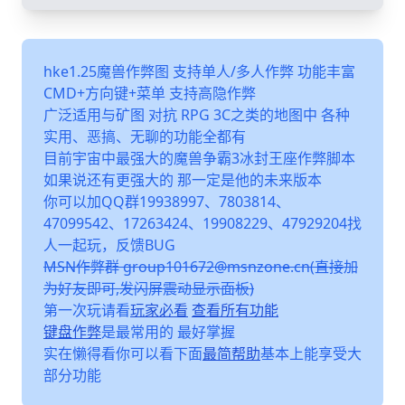
hke1.25魔兽作弊图 支持单人/多人作弊 功能丰富
CMD+方向键+菜单 支持高隐作弊
广泛适用与矿图 对抗 RPG 3C之类的地图中 各种
实用、恶搞、无聊的功能全都有
目前宇宙中最强大的魔兽争霸3冰封王座作弊脚本
如果说还有更强大的 那一定是他的未来版本
你可以加QQ群19938997、7803814、
47099542、17263424、19908229、47929204找
人一起玩，反馈BUG
MSN作弊群 group101672@msnzone.cn(直接加
为好友即可,发闪屏震动显示面板)
第一次玩请看
玩家必看
查看所有功能
键盘作弊
是最常用的 最好掌握
实在懒得看你可以看下面
最简帮助
基本上能享受大
部分功能