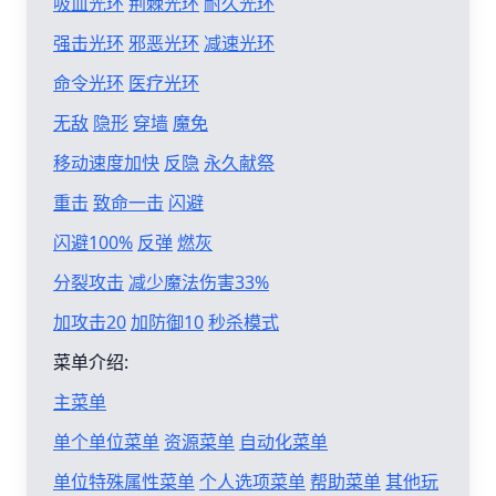
吸血光环
荆棘光环
耐久光环
强击光环
邪恶光环
减速光环
命令光环
医疗光环
无敌
隐形
穿墙
魔免
移动速度加快
反隐
永久献祭
重击
致命一击
闪避
闪避100%
反弹
燃灰
分裂攻击
减少魔法伤害33%
加攻击20
加防御10
秒杀模式
菜单介绍:
主菜单
单个单位菜单
资源菜单
自动化菜单
单位特殊属性菜单
个人选项菜单
帮助菜单
其他玩