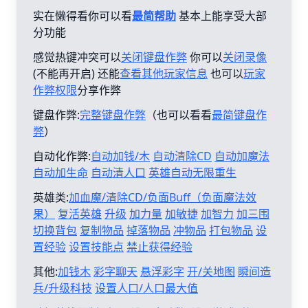
实在懒得看你可以看
最简帮助
基本上能享受大部
分功能
感觉热键冲突可以
关闭键盘作弊
你可以
关闭录像
(不能再开启) 还能
查看其他玩家信息
也可以
玩家
作弊权限
分享作弊
键盘作弊:
完整键盘作弊
（也可以看看
最简键盘作
弊
）
自动化作弊:
自动加钱/木
自动清除CD
自动加魔法
自动加生命
自动清人口
英雄自动无限重生
英雄类:
加血魔/清除CD/负面Buff（负面魔法效
果）
复活英雄
升级
加力量
加敏捷
加智力
加三围
切换背包
复制物品
掉落物品
冲物品
打包物品
设
置经验
设置技能点
禁止获得经验
其他:
加钱木
彩字聊天
悬浮彩字
开/关地图
瞬间造
兵/升级科技
设置人口/人口最大值