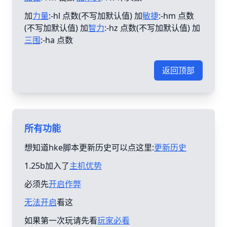
加
力量
:-hl 点数(不写加默认值) 加
敏捷
:-hm 点数
(不写加默认值) 加
智力
:-hz 点数(不写加默认值) 加
三围
:-ha 点数
返回顶部
所有功能
想知道hke脚本更新历史可以点这里:
更新历史
1.25b加入了
主机优势
必须先
开启作弊
无法开启
看这
如果第一次玩请先看
玩家必看