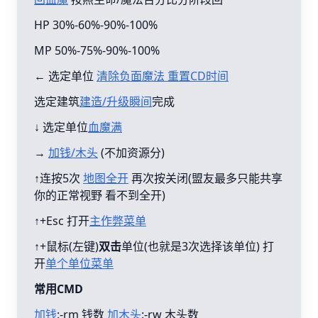
HP 30%-60%-90%-100%
MP 50%-75%-90%-100%
← 选定单位
清除负面魔法 重置CD时间
选定建筑
建造/升级瞬间
完成
↓ 选定单位
血魔满
→
加钱/木头
(不加资源分)
↑连按5次
地图全开
再次按关闭(盟友最多只能共享
你的正常视野 看不到全开)
↑+Esc 打开
主作弊菜单
↑+鼠标(左键)
双击
单位(也就是3次选择该单位) 打
开
单个单位菜单
常用CMD
加钱
:-rm 钱数
加木头
:-rw 木头数