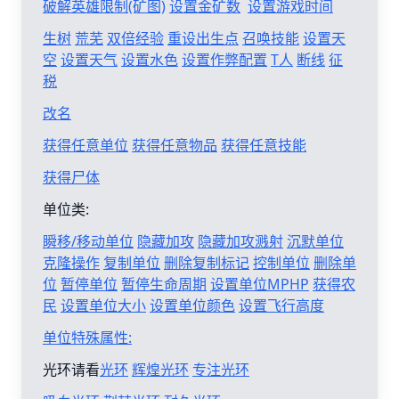
破解英雄限制(矿图)
设置金矿数
设置游戏时间
生树
荒芜
双倍经验
重设出生点
召唤技能
设置天
空
设置天气
设置水色
设置作弊配置
T人
断线
征
税
改名
获得任意单位
获得任意物品
获得任意技能
获得尸体
单位类:
瞬移/移动单位
隐藏加攻
隐藏加攻溅射
沉默单位
克隆操作
复制单位
删除复制标记
控制单位
删除单
位
暂停单位
暂停生命周期
设置单位MPHP
获得农
民
设置单位大小
设置单位颜色
设置飞行高度
单位特殊属性:
光环请看
光环
辉煌光环
专注光环