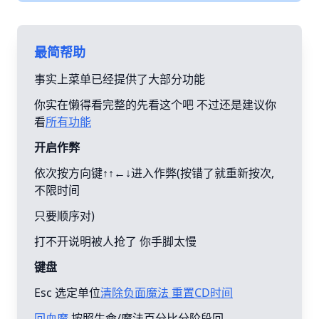
最简帮助
事实上菜单已经提供了大部分功能
你实在懒得看完整的先看这个吧 不过还是建议你
看
所有功能
开启作弊
依次按方向键↑↑←↓进入作弊(按错了就重新按次,
不限时间
只要顺序对)
打不开说明被人抢了 你手脚太慢
键盘
Esc 选定单位
清除负面魔法 重置CD时间
回血魔
按照生命/魔法百分比分阶段回