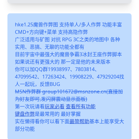
hke1.25魔兽作弊图 支持单人/多人作弊 功能丰富
CMD+方向键+菜单 支持高隐作弊
广泛适用与矿图 对抗 RPG 3C之类的地图中 各种
实用、恶搞、无聊的功能全都有
目前宇宙中最强大的魔兽争霸3冰封王座作弊脚本
如果说还有更强大的 那一定是他的未来版本
你可以加QQ群19938997、7803814、
47099542、17263424、19908229、47929204找
人一起玩，反馈BUG
MSN作弊群 group101672@msnzone.cn(直接加
为好友即可,发闪屏震动显示面板)
第一次玩请看
玩家必看
查看所有功能
键盘作弊
是最常用的 最好掌握
实在懒得看你可以看下面
最简帮助
基本上能享受大
部分功能