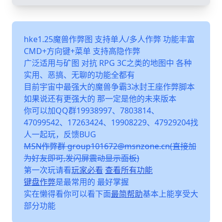
hke1.25魔兽作弊图 支持单人/多人作弊 功能丰富
CMD+方向键+菜单 支持高隐作弊
广泛适用与矿图 对抗 RPG 3C之类的地图中 各种
实用、恶搞、无聊的功能全都有
目前宇宙中最强大的魔兽争霸3冰封王座作弊脚本
如果说还有更强大的 那一定是他的未来版本
你可以加QQ群19938997、7803814、
47099542、17263424、19908229、47929204找
人一起玩，反馈BUG
MSN作弊群 group101672@msnzone.cn(直接加
为好友即可,发闪屏震动显示面板)
第一次玩请看
玩家必看
查看所有功能
键盘作弊
是最常用的 最好掌握
实在懒得看你可以看下面
最简帮助
基本上能享受大
部分功能