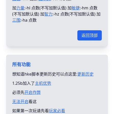
加
力量
:-hl 点数(不写加默认值) 加
敏捷
:-hm 点数
(不写加默认值) 加
智力
:-hz 点数(不写加默认值) 加
三围
:-ha 点数
返回顶部
所有功能
想知道hke脚本更新历史可以点这里:
更新历史
1.25b加入了
主机优势
必须先
开启作弊
无法开启
看这
如果第一次玩请先看
玩家必看