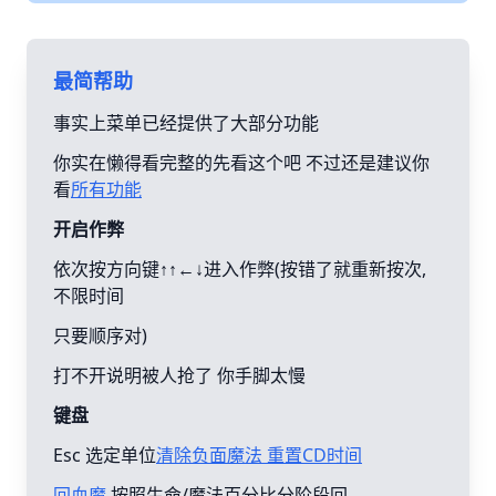
最简帮助
事实上菜单已经提供了大部分功能
你实在懒得看完整的先看这个吧 不过还是建议你
看
所有功能
开启作弊
依次按方向键↑↑←↓进入作弊(按错了就重新按次,
不限时间
只要顺序对)
打不开说明被人抢了 你手脚太慢
键盘
Esc 选定单位
清除负面魔法 重置CD时间
回血魔
按照生命/魔法百分比分阶段回