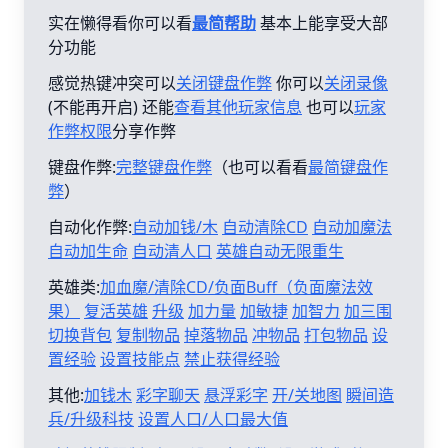
实在懒得看你可以看
最简帮助
基本上能享受大部
分功能
感觉热键冲突可以
关闭键盘作弊
你可以
关闭录像
(不能再开启) 还能
查看其他玩家信息
也可以
玩家
作弊权限
分享作弊
键盘作弊:
完整键盘作弊
（也可以看看
最简键盘作
弊
）
自动化作弊:
自动加钱/木
自动清除CD
自动加魔法
自动加生命
自动清人口
英雄自动无限重生
英雄类:
加血魔/清除CD/负面Buff（负面魔法效
果）
复活英雄
升级
加力量
加敏捷
加智力
加三围
切换背包
复制物品
掉落物品
冲物品
打包物品
设
置经验
设置技能点
禁止获得经验
其他:
加钱木
彩字聊天
悬浮彩字
开/关地图
瞬间造
兵/升级科技
设置人口/人口最大值