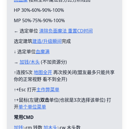
HP 30%-60%-90%-100%
MP 50%-75%-90%-100%
← 选定单位
清除负面魔法 重置CD时间
选定建筑
建造/升级瞬间
完成
↓ 选定单位
血魔满
→
加钱/木头
(不加资源分)
↑连按5次
地图全开
再次按关闭(盟友最多只能共享
你的正常视野 看不到全开)
↑+Esc 打开
主作弊菜单
↑+鼠标(左键)
双击
单位(也就是3次选择该单位) 打
开
单个单位菜单
常用CMD
加钱
:-rm 钱数
加木头
:-rw 木头数