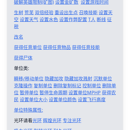
破解英雄限制(矿图)
设置金矿数
设置游戏时间
生树
荒芜
双倍经验
重设出生点
召唤技能
设置天
空
设置天气
设置水色
设置作弊配置
T人
断线
征
税
改名
获得任意单位
获得任意物品
获得任意技能
获得尸体
单位类:
瞬移/移动单位
隐藏加攻
隐藏加攻溅射
沉默单位
克隆操作
复制单位
删除复制标记
控制单位
删除单
位
暂停单位
暂停生命周期
设置单位MPHP
获得农
民
设置单位大小
设置单位颜色
设置飞行高度
单位特殊属性:
光环请看
光环
辉煌光环
专注光环