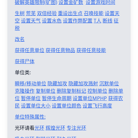
破解英雄限制(矿图)
设置金矿数
设置游戏时间
生树
荒芜
双倍经验
重设出生点
召唤技能
设置天
空
设置天气
设置水色
设置作弊配置
T人
断线
征
税
改名
获得任意单位
获得任意物品
获得任意技能
获得尸体
单位类:
瞬移/移动单位
隐藏加攻
隐藏加攻溅射
沉默单位
克隆操作
复制单位
删除复制标记
控制单位
删除单
位
暂停单位
暂停生命周期
设置单位MPHP
获得农
民
设置单位大小
设置单位颜色
设置飞行高度
单位特殊属性:
光环请看
光环
辉煌光环
专注光环