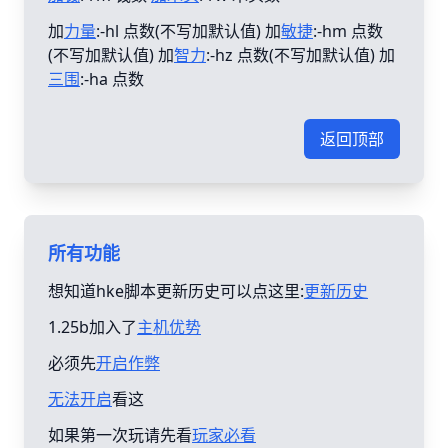
加
力量
:-hl 点数(不写加默认值) 加
敏捷
:-hm 点数
(不写加默认值) 加
智力
:-hz 点数(不写加默认值) 加
三围
:-ha 点数
返回顶部
所有功能
想知道hke脚本更新历史可以点这里:
更新历史
1.25b加入了
主机优势
必须先
开启作弊
无法开启
看这
如果第一次玩请先看
玩家必看