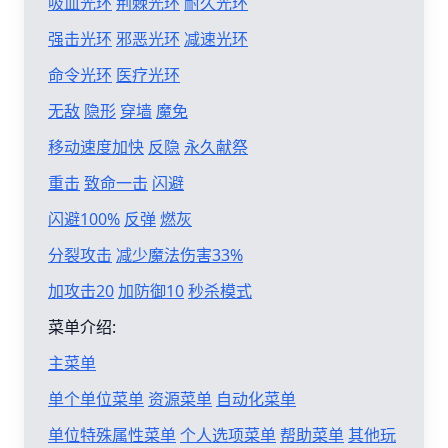
吸血光环
荆棘光环
耐久光环
强击光环
邪恶光环
减速光环
命令光环
医疗光环
无敌
隐形
穿墙
魔免
移动速度加快
反隐
永久献祭
重击
致命一击
闪避
闪避100%
反弹
燃灰
分裂攻击
减少魔法伤害33%
加攻击20
加防御10
秒杀模式
菜单介绍:
主菜单
单个单位菜单
资源菜单
自动化菜单
单位特殊属性菜单
个人选项菜单
帮助菜单
其他玩