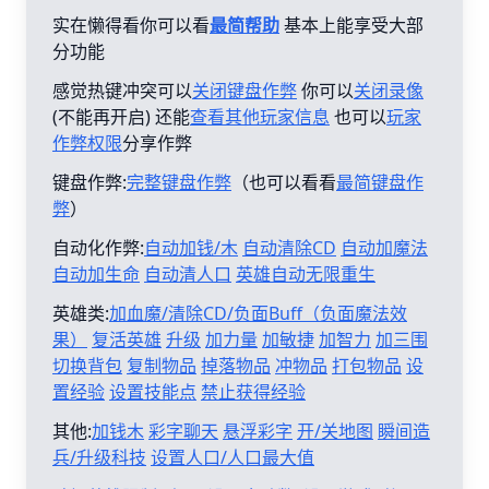
实在懒得看你可以看
最简帮助
基本上能享受大部
分功能
感觉热键冲突可以
关闭键盘作弊
你可以
关闭录像
(不能再开启) 还能
查看其他玩家信息
也可以
玩家
作弊权限
分享作弊
键盘作弊:
完整键盘作弊
（也可以看看
最简键盘作
弊
）
自动化作弊:
自动加钱/木
自动清除CD
自动加魔法
自动加生命
自动清人口
英雄自动无限重生
英雄类:
加血魔/清除CD/负面Buff（负面魔法效
果）
复活英雄
升级
加力量
加敏捷
加智力
加三围
切换背包
复制物品
掉落物品
冲物品
打包物品
设
置经验
设置技能点
禁止获得经验
其他:
加钱木
彩字聊天
悬浮彩字
开/关地图
瞬间造
兵/升级科技
设置人口/人口最大值