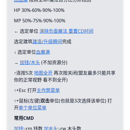
HP 30%-60%-90%-100%
MP 50%-75%-90%-100%
← 选定单位
清除负面魔法 重置CD时间
选定建筑
建造/升级瞬间
完成
↓ 选定单位
血魔满
→
加钱/木头
(不加资源分)
↑连按5次
地图全开
再次按关闭(盟友最多只能共享
你的正常视野 看不到全开)
↑+Esc 打开
主作弊菜单
↑+鼠标(左键)
双击
单位(也就是3次选择该单位) 打
开
单个单位菜单
常用CMD
加钱
:-rm 钱数
加木头
:-rw 木头数