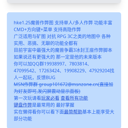
hke1.25魔兽作弊图 支持单人/多人作弊 功能丰富
CMD+方向键+菜单 支持高隐作弊
广泛适用与矿图 对抗 RPG 3C之类的地图中 各种
实用、恶搞、无聊的功能全都有
目前宇宙中最强大的魔兽争霸3冰封王座作弊脚本
如果说还有更强大的 那一定是他的未来版本
你可以加QQ群19938997、7803814、
47099542、17263424、19908229、47929204找
人一起玩，反馈BUG
MSN作弊群 group101672@msnzone.cn(直接加
为好友即可,发闪屏震动显示面板)
第一次玩请看
玩家必看
查看所有功能
键盘作弊
是最常用的 最好掌握
实在懒得看你可以看下面
最简帮助
基本上能享受大
部分功能