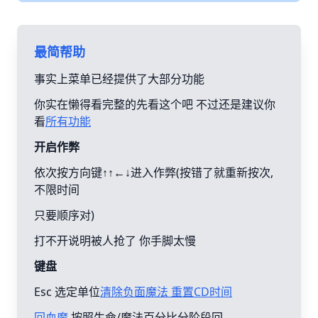
最简帮助
事实上菜单已经提供了大部分功能
你实在懒得看完整的先看这个吧 不过还是建议你
看
所有功能
开启作弊
依次按方向键↑↑←↓进入作弊(按错了就重新按次,
不限时间
只要顺序对)
打不开说明被人抢了 你手脚太慢
键盘
Esc 选定单位
清除负面魔法 重置CD时间
回血魔
按照生命/魔法百分比分阶段回